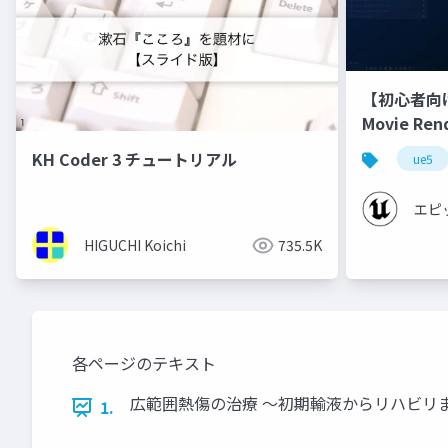
【初心者向
Movie Re
【Cinemati
KH Coder 3 チュートリアル
ue5
エピ
HIGUCHI Koichi
735.5K
各ページのテキスト
広範囲熱傷の治療 ～初期輸液からリハビリまで
1.