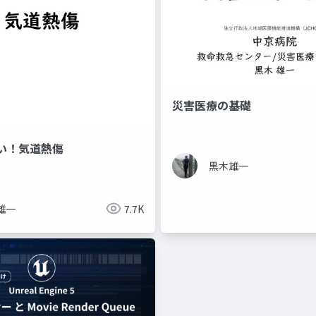
災害医療の基礎
い！気道熱傷
黒木雄一
雄一
7.7K