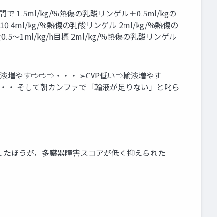
時間で 1.5ml/kg/%熱傷の乳酸リンゲル＋0.5ml/kgの
10 ABLS2010 4ml/kg/%熱傷の乳酸リンゲル 2ml/kg/%熱傷の
.5～1ml/kg/h目標 2ml/kg/%熱傷の乳酸リンゲル
液増やす⇨⇨⇨・・・ ➢CVP低い⇨輸液増やす
・・・ そして朝カンファで「輸液が足りない」と叱ら
miaで 管理したほうが，多臓器障害スコアが低く抑えられた