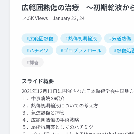
広範囲熱傷の治療 ～初期輸液か
14.5K Views
January 23, 24
#広範囲熱傷
#熱傷初期輸液
#気道熱傷
#ハチミツ
#プロプラノロール
#熱傷処
#挿管
スライド概要
2021年12月11日に開催された日本熱傷学会中国
１．中京病院の紹介​
２．熱傷初期輸液についての考え方​
３．気道熱傷と挿管​
４．広範囲熱傷の手術戦略​
５．局所抗菌薬としてのハチミツ​