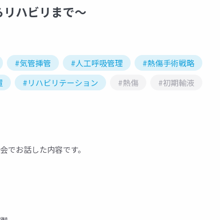
らリハビリまで～
#気管挿管
#人工呼吸管理
#熱傷手術戦略
置
#リハビリテーション
#熱傷
#初期輸液
地方会でお話した内容です。