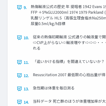
熱傷輸液公式の歴史 年 提唱者 1942 Evans 1
9.
FFP ＋5%GLU2000ml 1974 1979 Parkland
乳酸リンゲル HLS（高張生理食塩水Na250mEq
尿量0.5ml/kg/h目標
従来の熱傷初期輸液 公式通りの輸液量で開
10.
⇨CVP上がらない⇨輸液増やす⇨⇨⇨・・
れる
「追いかける指標」を間違えていないか？
11.
Resuscitation 2007 最低限の心拍
12.
急性期は体重を毎日測る
13.
当科データ 死亡群のほうが体重増加率が
14.