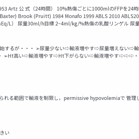
953 Artz 公 式（24時間） 10%熱傷ごとに1000mlのFFPを24
 (Baxter) Brook (Pruitt) 1984 Monafo 1999 ABLS 20
/L） 尿量30ml/h目標 2~4ml/kg/%熱傷の乳酸リンゲル 尿量0
始するが・・・ ➢尿量少ない⇨輸液増やす⇨尿量増えない⇨輸
・ ➢Ht高い⇨輸液増やす⇨Ht下がらない⇨輸液増やす⇨⇨⇨
出量が得られる範囲で輸液を制限し，permissive hypovole
大きい