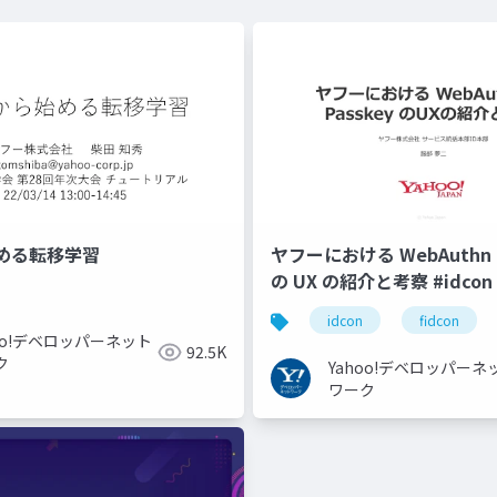
める転移学習
ヤフーにおける WebAuthn と
の UX の紹介と考察 #idcon #
idcon
fidcon
hoo!デベロッパーネット
92.5K
ク
Yahoo!デベロッパーネ
ワーク