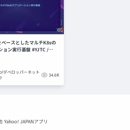
CPをベースとしたマルチK8sの
ョン実行基盤 #YJTC /
hoo!デベロッパーネット
34.6K
ク
hoo! JAPANアプリ