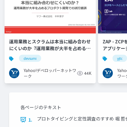
運用業務とスクラムは本当に組み合わせ
ZAP - Z
にくいのか︖運用業務が大半を占めるプ
アプリケーシ
ロダクト開発での試行錯誤
YJTC21 B-3
devsumi
yjtc
Yahoo!デベロッパーネットワ
Ya
44K
ーク
ワー
各ページのテキスト
プロトタイピングと定性調査のすすめ 堀 哲也 Ya
1.