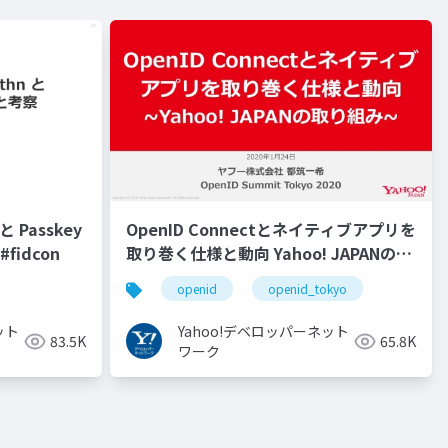
 Passkey
OpenID Connectとネイティブアプリを
fidcon
取り巻く仕様と動向 Yahoo! JAPANの取
り組み #openid #openid_tokyo
openid
openid_tokyo
ット
Yahoo!デベロッパーネット
83.5K
65.8K
ワーク