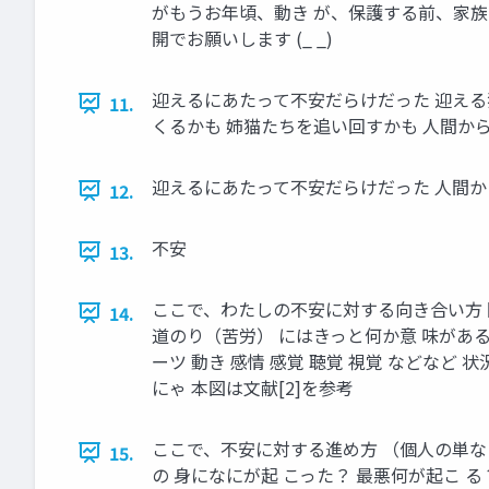
がもうお年頃、動き が、保護する前、家族
開でお願いします (_ _)
迎えるにあたって不安だらけだった 迎える猫は
11.
くるかも 姉猫たちを追い回すかも 人間か
迎えるにあたって不安だらけだった 人間か
12.
不安
13.
ここで、わたしの不安に対する向き合い方 
14.
道のり（苦労） にはきっと何か意 味があるの
ーツ 動き 感情 感覚 聴覚 視覚 などなど
にゃ 本図は文献[2]を参考
ここで、不安に対する進め方 （個人の単な
15.
の 身になにが起 こった？ 最悪何が起こ 