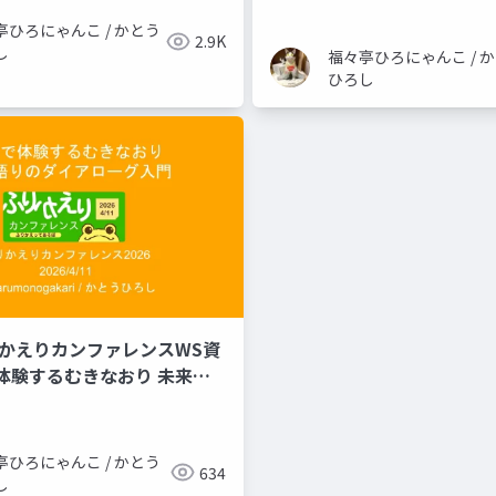
亭ひろにゃんこ / かとう
2.9K
し
福々亭ひろにゃんこ / 
ひろし
りかえりカンファレンスWS資
体験するむきなおり 未来語
ローグ入門
亭ひろにゃんこ / かとう
634
し