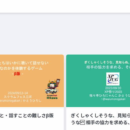
こと・話すことの難しさβ版
ぎくしゃくしそうな、見知
うな 相手の協力を求める
方