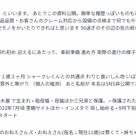
といいます。 あとでこの資料公開。簡単な履歴っぽいものも末尾に。
ら何でも 製品品質・お客さんのクレーム対応から設備の点検まで何で
史モノをかいたりできればと思います 50過ぎのその辺の気の弱
。
、馴れ初め 迎えるにあたって、事前準備 進め方 実際の進行の様
8月で１歳３ヶ月 シャークレくんとの共通点 わりと食いしん坊 いば
外と寒がり （個人の推測） あと名前が 本名はSNS非公開でお願
家の木屋 で生まれ • 祖母猫・母猫ほか三兄弟と保護。 • 保護
022年7月頃 里親サイトほか・インスタで 探し始める • 9月下
ルスタート
おねえさんズ • おねえさん(仮名；現在11歳)は賢くて • 妹