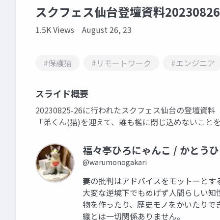
スクフェス仙台登壇資料20230826
1.5K Views
August 26, 23
#保護猫
#リモートワーク
#エンジニア
スライド概要
20230825-26に行われたスクフェス仙台の登壇資料
「弟くん(猫)を迎えて、誰も檻に閉じ込めないこと
福々亭ひろにゃんこ / かとう
@warumonogakari
妻の批判はアドバイスをモットーとする 
大変な逆境下でもめげず人間らしい知
物を作ったり、歴史モノをかいたりで
織とは一切関係ありません。