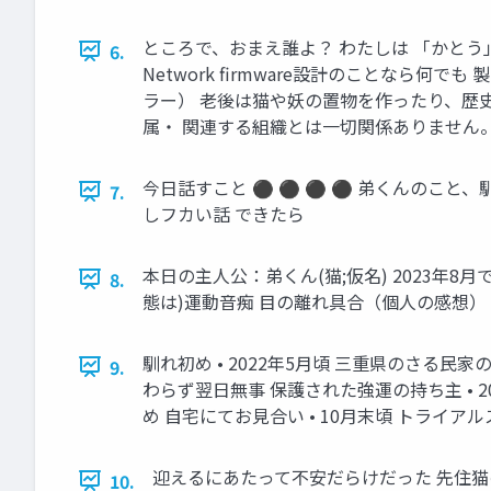
ところで、おまえ誰よ？ わたしは 「かとう」
6.
Network firmware設計のことな
ラー） 老後は猫や妖の置物を作ったり、歴
属・ 関連する組織とは一切関係ありません
今日話すこと ⚫ ⚫ ⚫ ⚫ 弟くんのこと
7.
しフカい話 できたら
本日の主人公：弟くん(猫;仮名) 2023年
8.
態は)運動音痴 目の離れ具合（個人の感想） 意
馴れ初め • 2022年5月頃 三重県のさる民
9.
わらず翌日無事 保護された強運の持ち主 • 2
め 自宅にてお見合い • 10月末頃 トライア
迎えるにあたって不安だらけだった 先住猫の
10.