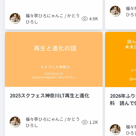
福々
ひろ
福々亭ひろにゃんこ / かとう
4.9K
ひろし
2025スクフェス神奈川LT再生と進化
2026年ふ
料 読んで
りのダイア
福々亭ひろにゃんこ / かとう
1.2K
ひろし
福々
ひろ