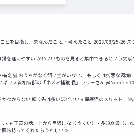
目指し、まなんだこ と・考えたこと 2023/08/25-26 スクラム
猫を迎えやすい かわいいものを見ると集中できるという文献もあ
の有名猫 おうちがなく飼い主がいない、 もしくは劣悪な環境に
ギリス首相官邸の「ネズミ捕獲 長」ラリーさん @Number10c
かわからない 頼り先は多いほどいい y 保護猫のメリット：N
うしても正義の話、上から目線にな りやすい） • 多頭崩壊（こ
と興味持ってくれたらうれしい☺️