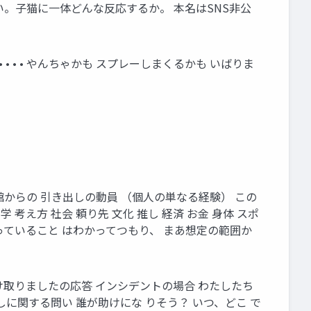
。子猫に一体どんな反応するか。 本名はSNS非公
• • • やんちゃかも スプレーしまくるかも いばりま
からの 引き出しの動員 （個人の単なる経験） この
考え方 社会 頼り先 文化 推し 経済 お金 身体 スポ
こっていること はわかってつもり、 まあ想定の範囲か
け取りましたの応答 インシデントの場合 わたしたち
しに関する問い 誰が助けにな りそう？ いつ、どこ で