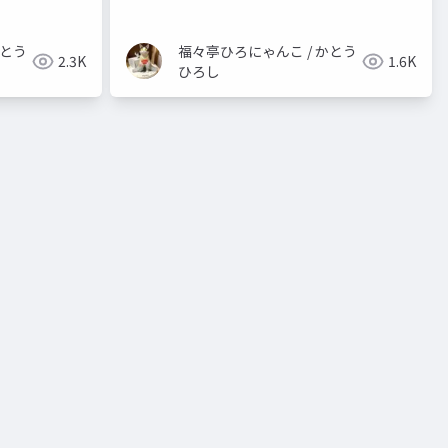
かとう
福々亭ひろにゃんこ / かとう
2.3K
1.6K
ひろし