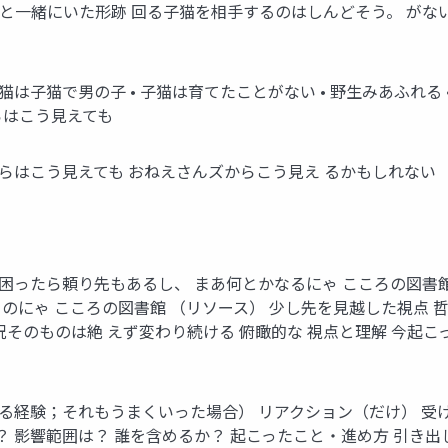
と一緒にいた形跡 回る子猫を相手するのはしんどそう。 がない
子猫で男の子 • 子猫は育てたことがない • 野生みあふれる • 
らはこう見えても
らはこう見えても おねえさんズからこう見え るかもしれない
困ったら頼り先もあるし、 まあ何とかなるにゃ こころの図書館
にゃ こころの図書館 （リソース） 少し先を見越した視点 哲学 
 状況そのものは絶 えず変わり続ける 俯瞰的な 視点と理解 今起
る経験；それもうまくいった場合） リアクション（だけ） 受
る？ 影響範囲は？ 誰を含めるか？ 起こったこと・進め方 引き出