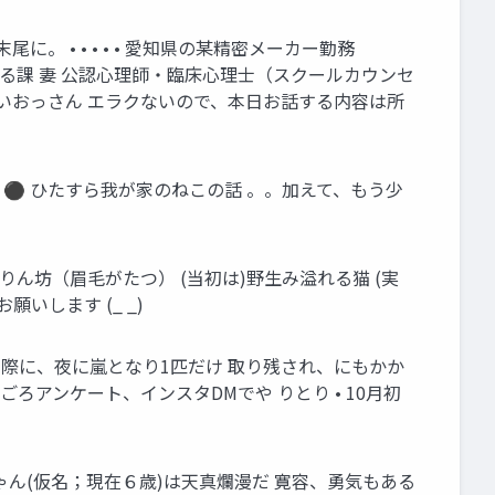
 • • • • • 愛知県の某精密メーカー勤務
もやる課 妻 公認心理師・臨床心理士（スクールカウンセ
いおっさん エラクないので、本日お話する内容は所
子 ⚫ ひたすら我が家のねこの話 。。加えて、もう少
りん坊（眉毛がたつ） (当初は)野生み溢れる猫 (実
いします (_ _)
された際に、夜に嵐となり1匹だけ 取り残され、にもかか
旬ごろアンケート、インスタDMでや りとり • 10月初
ちゃん(仮名；現在６歳)は天真爛漫だ 寛容、勇気もある