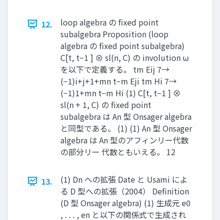
loop algebra の fixed point
12.
subalgebra Proposition (loop
algebra の fixed point subalgebra)
C[t, t−1 ] ⊗ sl(n, C) の involution ω
を以下で定義する。 tm Eij 7→
(−1)i+j+1+mn t−m Eji tm Hi 7→
(−1)1+mn t−m Hi (1) C[t, t−1 ] ⊗
sl(n + 1, C) の fixed point
subalgebra は An 型 Onsager algebra
と同型である。 (1) (1) An 型 Onsager
algebra は An 型のアフィンリー代数
の部分リー 代数ともいえる。 12
(1) Dn への拡張 Date と Usami によ
13.
る D 型への拡張（2004） Definition
(D 型 Onsager algebra) (1) 生成元 e0
, . . . , en と以下の関係式で生成され