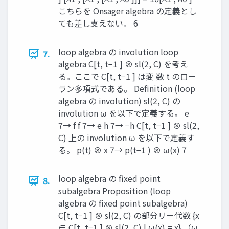
こちらを Onsager algebra の定義とし
ても差し支えない。 6
loop algebra の involution loop
7.
algebra C[t, t−1 ] ⊗ sl(2, C) を考え
る。ここで C[t, t−1 ] は変 数 t のロー
ラン多項式である。 Definition (loop
algebra の involution) sl(2, C) の
involution ω を以下で定義する。 e
7→ f f 7→ e h 7→ −h C[t, t−1 ] ⊗ sl(2,
C) 上の involution ω を以下で定義す
る。 p(t) ⊗ x 7→ p(t−1 ) ⊗ ω(x) 7
loop algebra の fixed point
8.
subalgebra Proposition (loop
algebra の fixed point subalgebra)
C[t, t−1 ] ⊗ sl(2, C) の部分リー代数 {x
∈ C[t, t−1 ] ⊗ sl(2, C) | ω(x) = x} （ω