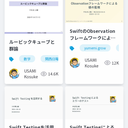
SwiftのObservation
フレームワークによる
ルービックキューブと
値の監視
群論
yumemi.grow
ios
数学
関西日曜数学友の会
USAMI
12K
Kosuke
USAMI
14.6K
Kosuke
Swift Testingによる
Swift Testingを活用