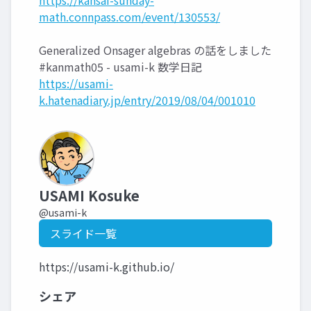
https://kansai-sunday-
math.connpass.com/event/130553/
Generalized Onsager algebras の話をしました
#kanmath05 - usami-k 数学日記
https://usami-
k.hatenadiary.jp/entry/2019/08/04/001010
USAMI Kosuke
@usami-k
スライド一覧
https://usami-k.github.io/
シェア