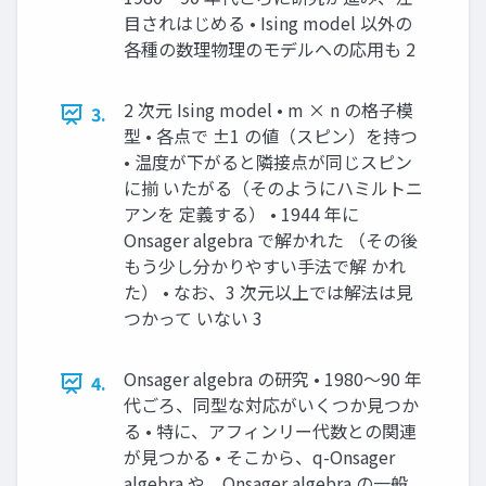
目されはじめる • Ising model 以外の
各種の数理物理のモデルへの応用も 2
2 次元 Ising model • m × n の格子模
3.
型 • 各点で ±1 の値（スピン）を持つ
• 温度が下がると隣接点が同じスピン
に揃 いたがる（そのようにハミルトニ
アンを 定義する） • 1944 年に
Onsager algebra で解かれた （その後
もう少し分かりやすい手法で解 かれ
た） • なお、3 次元以上では解法は見
つかって いない 3
Onsager algebra の研究 • 1980〜90 年
4.
代ごろ、同型な対応がいくつか見つか
る • 特に、アフィンリー代数との関連
が見つかる • そこから、q-Onsager
algebra や、Onsager algebra の一般