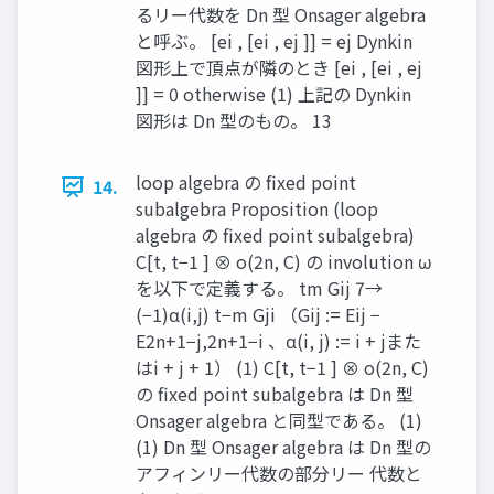
るリー代数を Dn 型 Onsager algebra
と呼ぶ。 [ei , [ei , ej ]] = ej Dynkin
図形上で頂点が隣のとき [ei , [ei , ej
]] = 0 otherwise (1) 上記の Dynkin
図形は Dn 型のもの。 13
loop algebra の fixed point
14.
subalgebra Proposition (loop
algebra の fixed point subalgebra)
C[t, t−1 ] ⊗ o(2n, C) の involution ω
を以下で定義する。 tm Gij 7→
(−1)α(i,j) t−m Gji （Gij := Eij −
E2n+1−j,2n+1−i 、α(i, j) := i + jまた
はi + j + 1） (1) C[t, t−1 ] ⊗ o(2n, C)
の fixed point subalgebra は Dn 型
Onsager algebra と同型である。 (1)
(1) Dn 型 Onsager algebra は Dn 型の
アフィンリー代数の部分リー 代数と