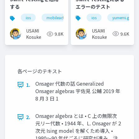
エラーのテスト
する
ios
yumemi.grow
ios
mobileact
USAMI
USAMI
9.6K
9.8K
Kosuke
Kosuke
各ページのテキスト
Onsager 代数の話 Generalized
1.
Onsager algebras 宇佐見 公輔 2019 年
8 月 3 日 1
Onsager algebra とは • C 上の無限次
2.
元リー代数 • 1944 年、L. Onsager が 2
次元 Ising model を解くため導入 •
1980〜90 年代ごろに研究が進み、注