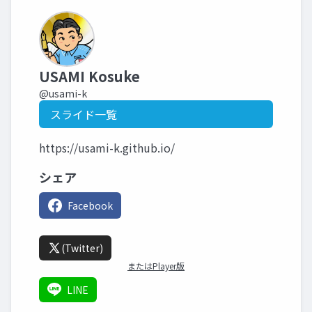
USAMI Kosuke
@usami-k
スライド一覧
https://usami-k.github.io/
シェア
Facebook
(Twitter)
またはPlayer版
LINE