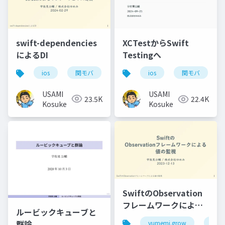
swift-dependencies
XCTestからSwift
によるDI
Testingへ
ios
関モバ
ios
関モバ
USAMI
USAMI
23.5K
22.4K
Kosuke
Kosuke
SwiftのObservation
フレームワークによる
ルービックキューブと
値の監視
群論
yumemi.grow
ios