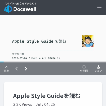
Ope
Apple Style Guideを読む
3.2K Views
July 04, 25