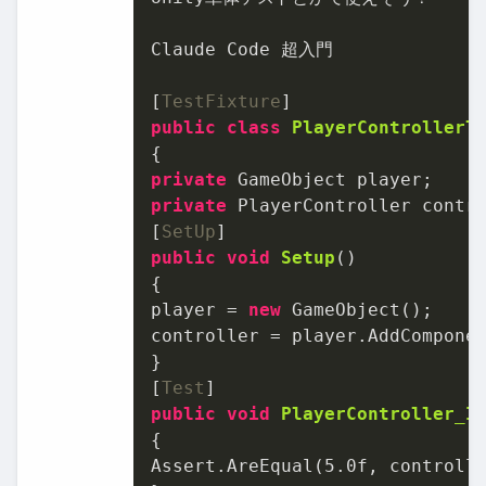
Claude Code 超入門

[
TestFixture
public
class
PlayerControllerT
private
private
 PlayerController contro
[
SetUp
public
void
Setup
()
{

player = 
new
 GameObject();

controller = player.AddComponen
}

[
Test
public
void
PlayerController_I
{

Assert.AreEqual(
5.0f
, controlle