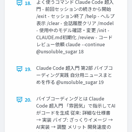
よく使うコマンド Claude Code 超入
18.
門 - 前回セッションの続きから開始
/exit - セッション終了 /help - ヘルプ
表示 /clear - 会話履歴クリア /model
- 使用中のモデル確認・変更 /init -
CLAUDE.md初期化 /review - コード
レビュー依頼 claude --continue
@unsoluble_sugar 18
Claude Code 超入門 第2部 バイブコ
19.
ーディング実践 自分用ニュースまと
めを作る @unsoluble_sugar 19
バイブコーディングとは Claude
20.
Code 超入門 「雰囲気」で指示してAI
がコードを生成 従来: 詳細な仕様書
→ 実装 バイブ: ざっくりイメージ →
AI実装 → 調整 メリット 開発速度の