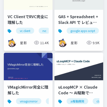
VC ClientでRVC完全に
GAS + Spreadsheet +
理解した
Slack API で レビュア
ーガチャを作ってみた
vc client
rvc
ボイスチェンジャー
google apps script
音声変換
星影
11.4K
星影
9.9K
VMagicMirror完全に理
uLoopMCP × Claude
解した
Code 〜 AI駆動で
Unityゲーム開発してみ
vmagicmirror
vtuber
ai駆動開発
claude 
た