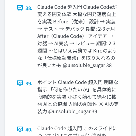
Claude Code 超入門 Claude Codeが
38.
変える開発体験 大幅な開発速度向上
を実現 Before（従来） 設計 → 実装
→ テスト → デバッグ 期間: 2-3ヶ月
After（Claude Code） アイデア →
対話 → AI実装 → レビュー 期間: 2-3
週間 …とはいえ実務では Kiroのよう
な「仕様駆動開発」を取り入れるの
が良いかも @unsoluble_sugar 38
ポイント Claude Code 超入門 明確な
39.
指示 「何を作りたいか」を具体的に
段階的な実装 小さく始めて徐々に拡
張 AIとの協調 人間の創造性 × AIの実
装力 @unsoluble_sugar 39
Claude Code 超入門 このスライドに
40.
ついて 実はこのプレゼン資料も