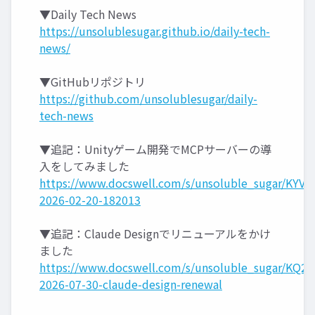
▼Daily Tech News
https://unsolublesugar.github.io/daily-tech-
news/
▼GitHubリポジトリ
https://github.com/unsolublesugar/daily-
tech-news
▼追記：Unityゲーム開発でMCPサーバーの導
入をしてみました
https://www.docswell.com/s/unsoluble_sugar/KYVY
2026-02-20-182013
▼追記：Claude Designでリニューアルをかけ
ました
https://www.docswell.com/s/unsoluble_sugar/KQ2L
2026-07-30-claude-design-renewal