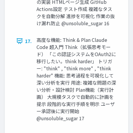
の実装 HTMLページ生成 GitHub
Actions設定 テスト作成 複雑なタス
クを自動分解 進捗を可視化 作業の抜
け漏れ防止 @unsoluble_sugar 16
高度な機能: Think & Plan Claude
17.
Code 超入門 Think（拡張思考モー
ド） 「この認証システムをOAuth2に
移行したい。think harder」 トリガ
ー: "think" , "think more" , "think
harder" 機能: 思考過程を可視化して
深い分析を実行 用途: 複雑な問題の深
い分析・設計検討 Plan機能（実行計
画） 大規模タスクで自動的に計画を
提示 段階的な実行手順を明示 ユーザ
ー承認後に実行開始
@unsoluble_sugar 17