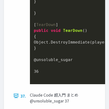
}

}

[
TearDown
public
void
TearDown
()
{

Object.DestroyImmediate(player)
}

@unsoluble_sugar

36
Claude Code 超入門 まとめ
37.
@unsoluble_sugar 37