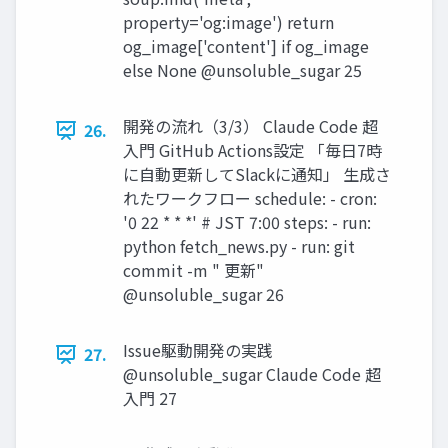
property='og:image') return
og_image['content'] if og_image
else None @unsoluble_sugar 25
開発の流れ（3/3） Claude Code 超
26.
入門 GitHub Actions設定 「毎日7時
に自動更新してSlackに通知」 生成さ
れたワークフロー schedule: - cron:
'0 22 * * *' # JST 7:00 steps: - run:
python fetch_news.py - run: git
commit -m " 更新"
@unsoluble_sugar 26
Issue駆動開発の実践
27.
@unsoluble_sugar Claude Code 超
入門 27