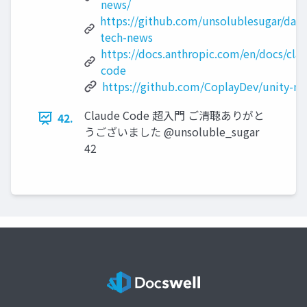
news/
https://github.com/unsolublesugar/dail
tech-news
https://docs.anthropic.com/en/docs/cla
code
https://github.com/CoplayDev/unity-m
Claude Code 超入門 ご清聴ありがと
42.
うございました @unsoluble_sugar
42