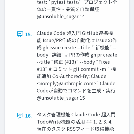
test: `pytest tests/` プロジェクト全
体の一貫性・品質を自動保証
@unsoluble_sugar 14
Claude Code 超入門 GitHub連携機
15.
能 Issue/PR作成の自動化 # Issueの作
成 gh issue create --title " 新機能" --
body "詳細" # PRの作成 gh pr create
--title "修正 (#13)" --body "Fixes
#13" # コミット git commit -m " 機
能追加 Co-Authored-By: Claude
<
noreply@anthropic.com
>" Claude
Codeが自動でコマンドを生成・実行
@unsoluble_sugar 15
タスク管理機能 Claude Code 超入門
16.
TodoWrite機能の活用 ## 1. 2. 3. 4.
現在のタスク RSSフィード取得機能