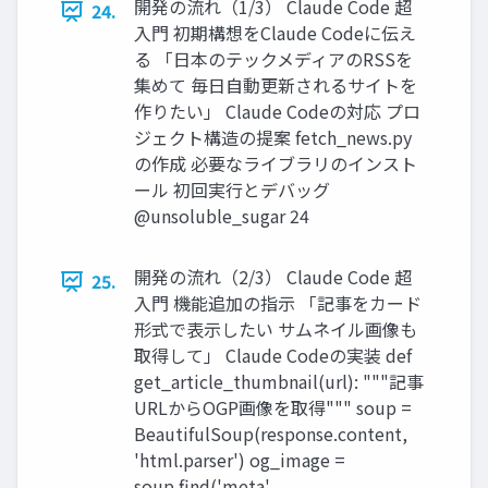
開発の流れ（1/3） Claude Code 超
24.
入門 初期構想をClaude Codeに伝え
る 「日本のテックメディアのRSSを
集めて 毎日自動更新されるサイトを
作りたい」 Claude Codeの対応 プロ
ジェクト構造の提案 fetch_news.py
の作成 必要なライブラリのインスト
ール 初回実行とデバッグ
@unsoluble_sugar 24
開発の流れ（2/3） Claude Code 超
25.
入門 機能追加の指示 「記事をカード
形式で表示したい サムネイル画像も
取得して」 Claude Codeの実装 def
get_article_thumbnail(url): """記事
URLからOGP画像を取得""" soup =
BeautifulSoup(response.content,
'html.parser') og_image =
soup.find('meta',