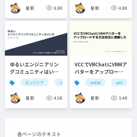
星影
8.8K
星影
4.8K
ゆるいエンジニアリン
VCCでVRChatにVRMア
グコミュニティはいい
バターをアップロード
ぞ
する方法完全に理解し
エンジニア
コミュニティ
vrchat
zenn
vrm
た
星影
4.5K
星影
3.4K
各ページのテキスト