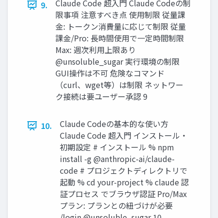
Claude Code 超入門 Claude Codeの制
9.
限事項 注意すべき点 使用制限 従量課
金: トークン消費量に応じて制限 従量
課金/Pro: 長時間使用で一定時間制限
Max: 週次利用上限あり
@unsoluble_sugar 実行環境の制限
GUI操作は不可 危険なコマンド
（curl、wget等）は制限 ネットワー
ク接続は要ユーザー承認 9
Claude Codeの基本的な使い方
10.
Claude Code 超入門 インストール・
初期設定 # インストール % npm
install -g @anthropic-ai/claude-
code # プロジェクトディレクトリで
起動 % cd your-project % claude 認
証プロセス でブラウザ認証 Pro/Max
プラン: プランとの紐づけが必要
/login @unsoluble_sugar 10