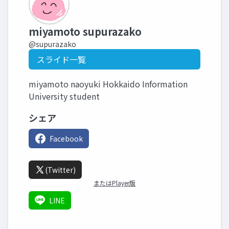
miyamoto supurazako
@supurazako
スライド一覧
miyamoto naoyuki Hokkaido Information
University student
シェア
Facebook
(Twitter)
またはPlayer版
LINE