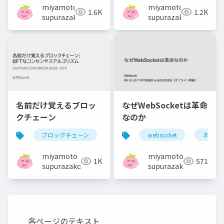
miyamoto
miyamoto
1.6K
1.2K
supurazako
supurazako
名前だけ覚えるブロッ
なぜWebSocketは革命
クチェーン
なのか
ブロックチェーン
websocket
ネット
miyamoto
miyamoto
1K
571
supurazako
supurazako
各ページのテキスト