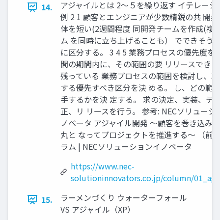
アジャイルとは 2〜５を繰り返す イテレーシ
14.
例 2 1 顧客とエンジニアが少数精鋭の共 開
体を短い(2週間程度 同開発チームを作成(複
ム を同時に立ち上げることも） でできそうな
に区分する。 3 4 5 業務プロセスの優先度を考
間の期間内に、その範囲の要 リリースできた
残っている 業務プロセスの範囲を検討し、次
する優先すべき区分を決 める。 し、どの範
手するかを決 定する。 求の決定、実装、テ
正、リ リースを行う。 参考: NECソリューシ
ノベータ アジャイル開発 ～顧客を巻き込み
丸と なってプロジェクトを推進する～ （前編）
ラム | NECソリューションイノベータ
https://www.nec-
solutioninnovators.co.jp/column/01_agi
ラーメンづくり ウォーターフォール
15.
VS アジャイル（XP）