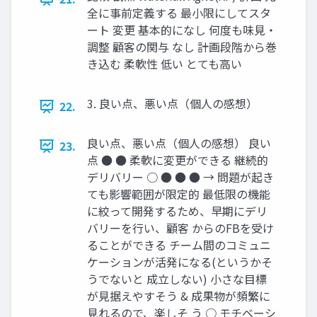
全に事前定義する 最小限にしてスタ
ート 変更 基本的になし 何度も味見・
調整 顧客の関与 なし 計画段階から巻
き込む 柔軟性 低い とても高い
3. 良い点、悪い点（個人の感想）
22.
良い点、悪い点（個人の感想） 良い
23.
点 ● ● 柔軟に変更ができる 継続的
デリバリー ○ ● ● ● → 問題が起き
ても影響範囲が限定的 最低限の機能
に絞って開発するため、早期にデリ
バリーを行い、顧客 からのFBを受け
ることができる チーム間のコミュニ
ケーションが活発になる(というかそ
うでないと 成立しない) 小さな目標
が見据えやすそう & 成果物が頻繁に
見れるので、楽しそ う ○ モチベーシ