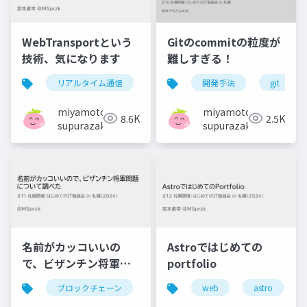
WebTransportという
Gitのcommitの粒度が
技術、気になります
難しすぎる！
リアルタイム通信
ネットワーク
開発手法
webtransport
git
miyamoto
miyamoto
8.6K
2.5K
supurazako
supurazako
名前がカッコいいの
Astroではじめての
で、ビザンチン将軍問
portfolio
題について調べた
ブロックチェーン
web
astro