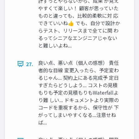
計ずっとやらないから、成果 が見え
やすくて楽しい！ 顧客が思っていた
ものと違っても、比較的柔軟に対 応
できていいね👍 でも、自分で設計か
らテスト、リリースまで全てに関 わ
るってシニアなエンジニアじゃない
と難しいよね...
良い点、悪い点（個人の感想） 責任
27.
者的な目線 変更入ったら、予定変わ
るじゃん... 契約上にある完成予 定日
すぎたらどうしよう... コストの見積
もりも予定の見積もりもWaterfallよ
り難 しい... ドキュメントより実際の
コードを重視するから、保守性が 下
がってしまいやすくなる...注意せね
ば...