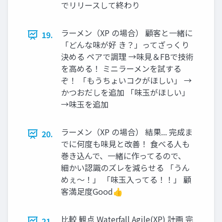
でリリースして終わり
ラーメン（XP の場合） 顧客と一緒に
19.
「どんな味が好 き？」ってざっくり
決める ペアで調理 →味見＆FBで技術
を高める！ ミニラーメンを試する
ぞ！ 「もうちょいコクがほしい」 →
かつおだしを追加 「味玉がほしい」
→味玉を追加
ラーメン（XP の場合） 結果... 完成ま
20.
でに何度も味見と改善！ 食べる人も
巻き込んで、一緒に作ってるので、
細かい認識のズレを減らせる 「うん
めぇ〜！」 「味玉入ってる！！」 顧
客満足度Good👍
比較 観点 Waterfall Agile(XP) 計画 完
21.