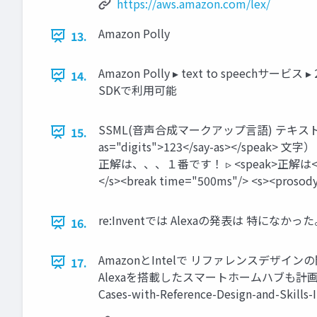
https://aws.amazon.com/lex/
Amazon Polly
13.
Amazon Polly ▸ text to speechサ
14.
SDKで利用可能
SSML(音声合成マークアップ言語) テキストを読
15.
as="digits">123</say-as></speak> 文
正解は、、、１番です！ ▹ <speak>正解は<break
</s><break time="500ms"/> <s><pros
re:Inventでは Alexaの発表は 特になかっ
16.
AmazonとIntelで リファレンスデザインの
17.
Alexaを搭載したスマートホームハブも計画中 https://
Cases-with-Reference-Design-and-Skills-I