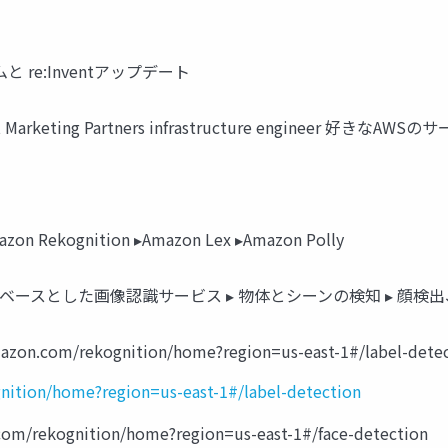
 re:Inventアップデート
uit Marketing Partners infrastructure engineer 好きなA
azon Rekognition ▸Amazon Lex ▸Amazon Polly
ニングをベースとした画像認識サービス ▸ 物体とシーンの検知 ▸ 顔検出
.com/rekognition/home?region=us-east-1#/label-detec
nition/home?region=us-east-1#/label-detection
/rekognition/home?region=us-east-1#/face-detection