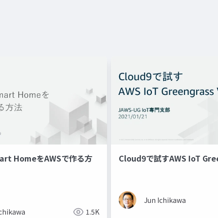
mart HomeをAWSで作る方
Cloud9で試すAWS IoT Gree
Jun Ichikawa
Ichikawa
1.5K