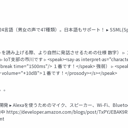
ービス ▸ 24言語（男女の声で47種類）。日本語もサポート！ ▸ SSML(Speech
み上げる際、より自然に発話させるための仕様 数字） ▹ １２３ ▹ <spe
字） ▹ IoT支部の市川です ▹ <speak><say-as interpret-as="cha
 time="1500ms"/> １番です！</speak> 強弱） ▹ <speak><
ody volume="+10dB">１番です！</prosody></s></speak>
た。。
開発 ▸ Alexaを使うためのマイク、スピーカー、Wi-Fi、Blueto
developer.amazon.com/blogs/post/TxPYJEBAK9RL93/A
nt