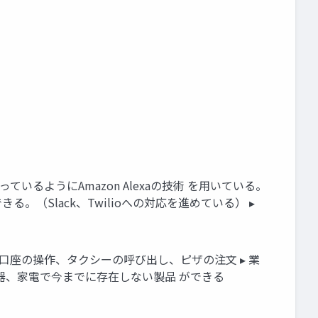
っているようにAmazon Alexaの技術 を用いている。
る。（Slack、Twilioへの対応を進めている） ▸
 銀行口座の操作、タクシーの呼び出し、ピザの注文 ▸ 業
載機器、家電で今までに存在しない製品 ができる