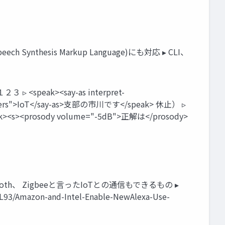
 Synthesis Markup Language)にも対応 ▸ CLI、
ak><say-as interpret-
racters">IoT</say-as>支部の市川です</speak> 休止） ▹
s><prosody volume="-5dB">正解は</prosody>
oth、 Zigbeeと言ったIoTとの通信もできるもの ▸
mazon-and-Intel-Enable-NewAlexa-Use-