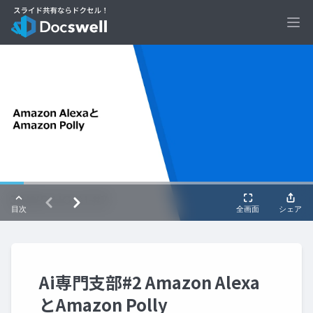
Ope
Ai専門支部#2 Amazon Alexa
とAmazon Polly