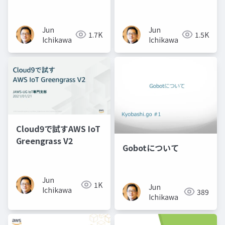
Jun
Jun
1.7K
1.5K
Ichikawa
Ichikawa
Cloud9で試すAWS IoT
Greengrass V2
Gobotについて
Jun
1K
Jun
Ichikawa
389
Ichikawa