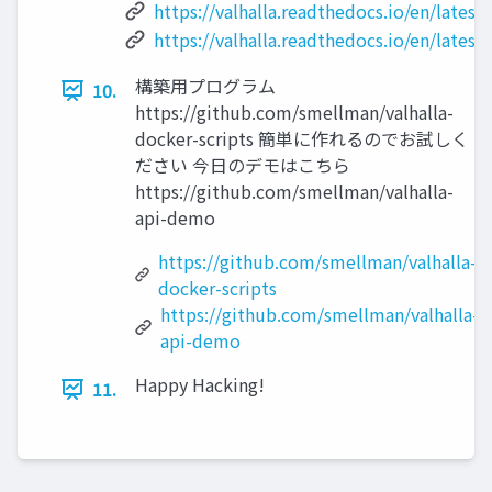
https://valhalla.readthedocs.io/en/latest
https://valhalla.readthedocs.io/en/latest
構築用プログラム
10.
https://github.com/smellman/valhalla-
docker-scripts 簡単に作れるのでお試しく
ださい 今日のデモはこちら
https://github.com/smellman/valhalla-
api-demo
https://github.com/smellman/valhalla-
docker-scripts
https://github.com/smellman/valhalla-
api-demo
Happy Hacking!
11.