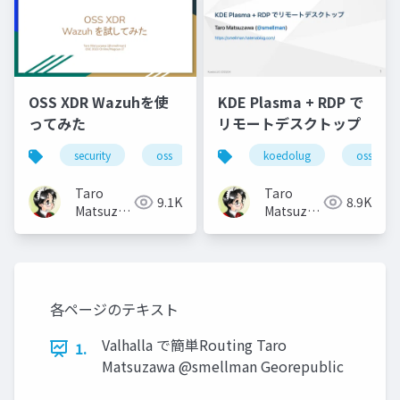
OSS XDR Wazuhを使
KDE Plasma + RDP で
ってみた
リモートデスクトップ
security
oss
koedolug
oss
Taro
Taro
9.1K
8.9K
Matsuzawa
Matsuzawa
aka. btm
aka. btm
各ページのテキスト
Valhalla で簡単Routing Taro
1.
Matsuzawa @smellman Georepublic