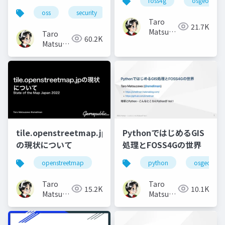
foss4g
osgeo
oss
security
Taro
21.7K
Matsuzawa
Taro
60.2K
aka.
Matsuzawa
btm
aka.
btm
tile.openstreetmap.jp
PythonではじめるGIS
の現状について
処理とFOSS4Gの世界
openstreetmap
python
osgeo
Taro
Taro
15.2K
10.1K
Matsuzawa
Matsuzawa
aka.
aka.
btm
btm