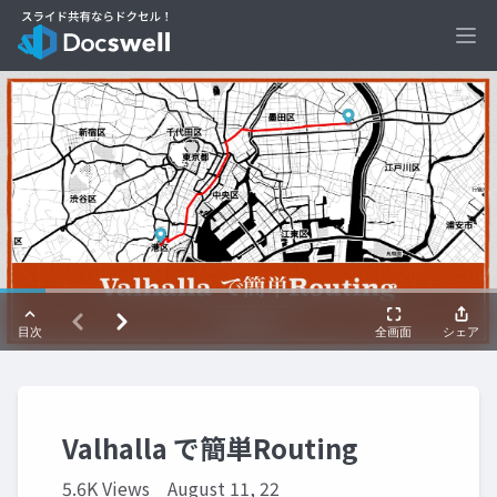
Ope
Valhalla で簡単Routing
5.6K Views
August 11, 22