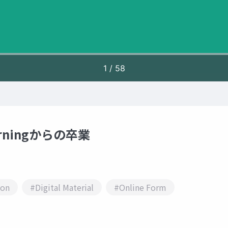
ningからの卒業
ion
#Digital Material
#Online Form