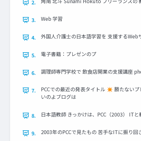
角南 北斗 Sunami Hokuto フリーランス
2.
Web 学習
3.
外国人介護士の日本語学習を 支援するWeb
4.
電子書籍：プレゼンのプ
5.
調理師専門学校で 飲食店開業の支援講座 photo b
6.
PCCでの最近の発表タイトル ✴ 勝たない
7.
いのよブログは
日本語教師 きっかけは、PCC（2003） IT
8.
2003年のPCCで見たもの 苦手なITに振り
9.