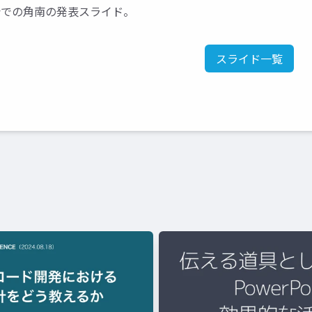
科会での角南の発表スライド。
スライド一覧