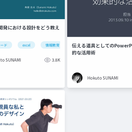
開発における設計をどう教え
伝える道具としてのPowerP
コード
excel
情報教育
appsheet
glide
的な活用術
to SUNAMI
3.8K
Hokuto SUNAMI