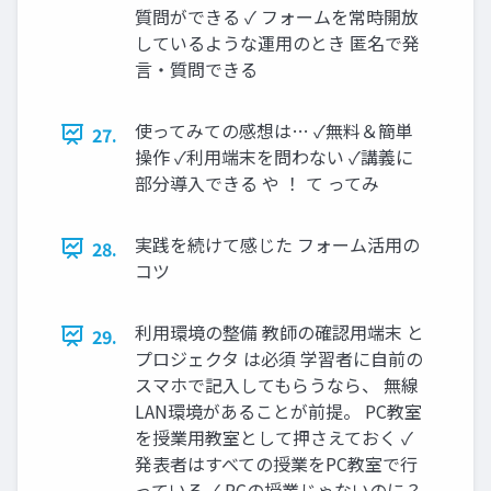
質問ができる ✓ フォームを常時開放
しているような運用のとき 匿名で発
言・質問できる
使ってみての感想は… ✓無料＆簡単
27.
操作 ✓利用端末を問わない ✓講義に
部分導入できる や ！ て ってみ
実践を続けて感じた フォーム活用の
28.
コツ
利用環境の整備 教師の確認用端末 と
29.
プロジェクタ は必須 学習者に自前の
スマホで記入してもらうなら、 無線
LAN環境があることが前提。 PC教室
を授業用教室として押さえておく ✓
発表者はすべての授業をPC教室で行
っている ✓ PCの授業じゃないのに？