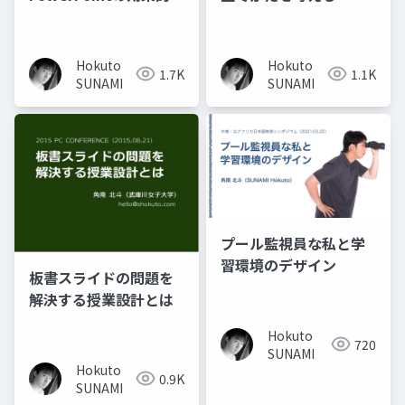
活用術
Hokuto
Hokuto
1.7K
1.1K
SUNAMI
SUNAMI
プール監視員な私と学
習環境のデザイン
板書スライドの問題を
解決する授業設計とは
Hokuto
720
SUNAMI
Hokuto
0.9K
SUNAMI