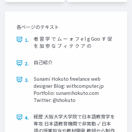
各ページのテキスト
者 習 学 で ム ー ォ フ e l g Goo す 促
1.
を 加 参 な ブ ィ テ ク ア の
自己紹介
2.
Sunami Hokuto freelance web
3.
designer Blog: withcomputer.jp
Portfolio: sunamihokuto.com
Twitter: @shokuto
経歴 大阪大学大学院で日本語教育学を
4.
専攻 日本語教育機関で非常勤 ✓ 日本
語の授業担当や教材開発 教師から制作