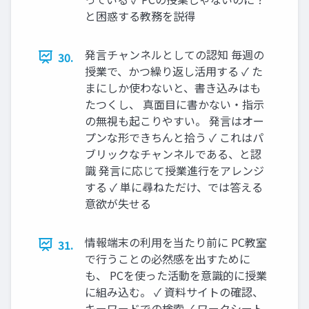
と困惑する教務を説得
発言チャンネルとしての認知 毎週の
30.
授業で、かつ繰り返し活用する ✓ た
まにしか使わないと、書き込みはも
たつくし、 真面目に書かない・指示
の無視も起こりやすい。 発言はオー
プンな形できちんと拾う ✓ これはパ
ブリックなチャンネルである、と認
識 発言に応じて授業進行をアレンジ
する ✓ 単に尋ねただけ、では答える
意欲が失せる
情報端末の利用を当たり前に PC教室
31.
で行うことの必然感を出すために
も、 PCを使った活動を意識的に授業
に組み込む。 ✓ 資料サイトの確認、
キーワードでの検索 ✓ ワークシート