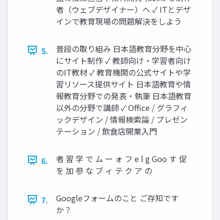
者（ウェブデザイナー）へ ✓ ITとデザ
インで教育現場の問題解決をしよう
普段の取り組み 日本語教育分野を中心
5.
にサイト制作 ✓ 教師向け・学習者向け
のIT教材 ✓ 教育機関の公式サイトや学
習リソース提供サイト 日本語教育や情
報教育分野での発表・執筆 日本語教育
以外の分野で講師 ✓ Oﬃce / グラフィ
ックデザイン / 情報検索論 / プレゼン
テーション / 飲食店開業入門
者 習 学 で ム ー ォ フ e l g Goo す 促
6.
を 加 参 な ブ ィ テ ク ア の
Googleフォームのこと ご存知です
7.
か？