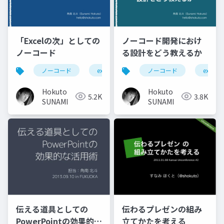
「Excelの次」としての
ノーコード開発におけ
ノーコード
る設計をどう教えるか
ノーコード
excel
情報教育
ノーコード
appsheet
excel
Hokuto
Hokuto
5.2K
3.8K
SUNAMI
SUNAMI
伝える道具としての
伝わるプレゼンの組み
PowerPointの効果的な
立てかたを考える