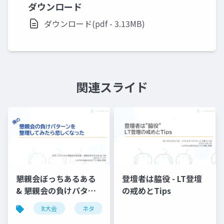
ダウンロード
ダウンロード(pdf - 3.13MB)
関連スライド
懇親会ぼっちあるある
登壇者は脇役 - LT登壇
& 懇親会の負けパター
の戒めとTips
ンを 整理してみた悲し
lt大会
ネタ
エンジニア
くなった