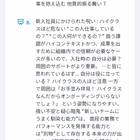
事を抱え込む 他責的振る舞い 7
新入社員にかけられた呪い : ハイクラ
8.
スほど危ない “この⼈仕事している
の？” “この⼈何ができるの？” 扱う課
題がハイコンテキストかつ、成果を出
すために組織内での信頼が必要なケー
スが多いので、入社時の ⾃分は必要？
周囲のサポートがより重要。 …と皆に
思われているはず... ⾃分は役に⽴って
いる？ ハイクラスの人ほど注意 一方
で周囲は「お手並み拝見！ ハイクラス
なんだからオンボーディングいらない
でしょ？」 という姿勢になりやすい。
強い不安と疑⼼暗⿁ “新しいチームに
うまく馴染む能力”は、 普段の業務で
パフォーマンスを発揮する能力と
は”別物”として存在する 本来の力が出