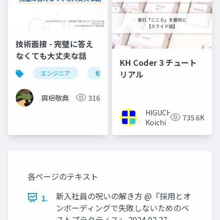
技術面接 - 完璧に答え
なくても大丈夫な話
KH Coder 3 チュート
リアル
エンジニア
転職
面接
興梠敬典
316
HIGUCHI
735.6K
Koichi
各ページのテキスト
新入社員の呪いの解き方 @『採用とオ
1.
ンボーディングで失敗しないためのベ
ストプラクティス』 2024.02.27