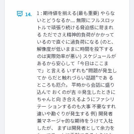
1 : 期待値を揃える(最も重要) やらな
14.
いとどうなるか.... 無限にフルスロッ
トルで頑張り続ける脅迫感に苛まれ
る ただでさえ精神的負荷がかかって
いるので直ぐに過負荷になる (のと、
解像度が低いままに時間を投下する
のは実際効率が悪い) スケジュールが
あるから安心して「今日はここま
で」と言える いずれも“問題が発生し
てか らだと触れづらい話題”であ る
ところも厄介。 平時から会話に盛り
込んで おくのが吉 ※発生したときに
ちゃんと向 き合えるようにファシリ
テー ションするのも大事 不要なすれ
違いや勘ぐりが発生する 例) 開発者
兼マネージャ的な期待をうけて入社
したが、 まずは開発者として余力を