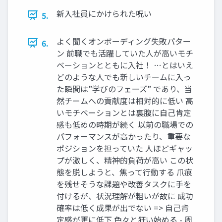
新入社員にかけられた呪い
5.
よく聞くオンボーディング失敗パター
6.
ン 前職でも活躍していた人が高いモチ
ベーションとともに入社！ …とはいえ
どのような人でも新しいチームに入っ
た瞬間は”学びのフェーズ” であり、当
然チームへの貢献度は相対的に低い 高
いモチベーションとは裏腹に自己肯定
感も低めの時期が続く 以前の職場での
パフォーマンスが高かったり、重要な
ポジションを担っていた 人ほどギャッ
プが激しく、精神的負荷が高い この状
態を脱しようと、焦って行動する 爪痕
を残せそうな課題や改善タスクに手を
付けるが、状況理解が粗いが故に 成功
確率は低く成果が出でない => 自己肯
定感が更に低下 色々と狂い始める - 周