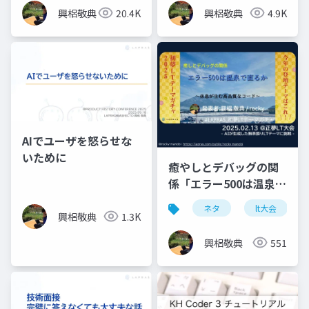
興梠敬典
20.4K
興梠敬典
4.9K
AIでユーザを怒らせな
いために
癒やしとデバッグの関
係「エラー500は温泉で
直るか」休息が生む高
ネタ
lt大会
品質なコード
興梠敬典
1.3K
興梠敬典
551