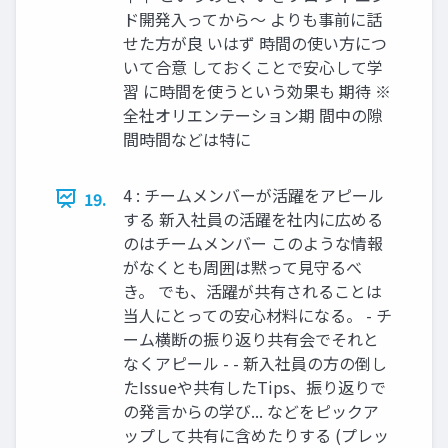
ド開発入ってから〜 よりも事前に話
せた方が良 いはず 時間の使い方につ
いて合意 しておくことで安心して学
習 に時間を使うという効果も 期待 ※
全社オリエンテーション期 間中の隙
間時間などは特に
4 : チームメンバーが活躍をアピール
19.
する 新入社員の活躍を社内に広める
のはチームメンバー このような情報
がなくとも周囲は黙って見守るべ
き。 でも、活躍が共有されることは
当人にとっての安心材料になる。 - チ
ーム横断の振り返り共有会でそれと
なくアピール - - 新入社員の方の倒し
たIssueや共有したTips、振り返りで
の発言からの学び... などをピックア
ップして共有に含めたりする (プレッ