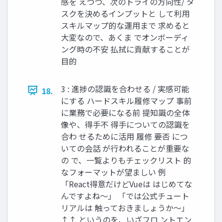
感を えつつ、次のトライの方向性/ タ
スクを決めるインプットと して利用
スキルマップ的な運用まで 求めると
大変なので、あくま でオンボーディ
ング時の不安 払拭に貢献することが
目的
3 : 進捗の認識を合わせる / 実感可能
18.
にする ハードスキル履修マップ 事前
に業務で必要になる前 提知識の全体
像や、得手不 得手についての認識を
合わ せるために活用 履修 要否 につ
いての会話 が行われることが重要な
の で、一覧よりもチェックリスト 的
なフォーマットが望ましい 例
「React得意だけどVueは はじめてな
んですよね〜」 「では公式チュート
リアルは 触っておきましょうか〜」
↑↑ というのを、いざフロ ントエン