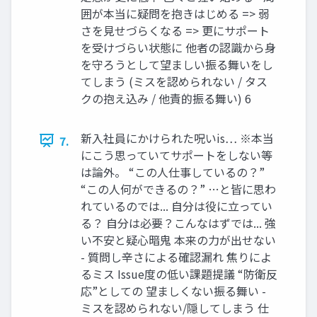
囲が本当に疑問を抱きはじめる => 弱
さを見せづらくなる => 更にサポート
を受けづらい状態に 他者の認識から身
を守ろうとして望ましい振る舞いをし
てしまう (ミスを認められない / タス
クの抱え込み / 他責的振る舞い) 6
新入社員にかけられた呪いis… ※本当
7.
にこう思っていてサポートをしない等
は論外。 “この人仕事しているの？”
“この人何ができるの？” …と皆に思わ
れているのでは... 自分は役に立ってい
る？ 自分は必要？こんなはずでは... 強
い不安と疑心暗鬼 本来の力が出せない
- 質問し辛さによる確認漏れ 焦りによ
るミス Issue度の低い課題提議 “防衛反
応”としての 望ましくない振る舞い -
ミスを認められない/隠してしまう 仕