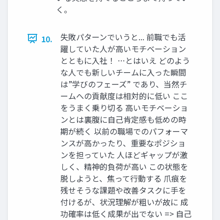
く。
失敗パターンでいうと... 前職でも活
10.
躍していた人が高いモチベーション
とともに入社！ …とはいえ どのよう
な人でも新しいチームに入った瞬間
は”学びのフェーズ” であり、当然チ
ームへの貢献度は相対的に低い ここ
をうまく乗り切る 高いモチベーショ
ンとは裏腹に自己肯定感も低めの時
期が続く 以前の職場でのパフォーマ
ンスが高かったり、重要なポジショ
ンを担っていた 人ほどギャップが激
しく、精神的負荷が高い この状態を
脱しようと、焦って行動する 爪痕を
残せそうな課題や改善タスクに手を
付けるが、状況理解が粗いが故に 成
功確率は低く成果が出でない => 自己