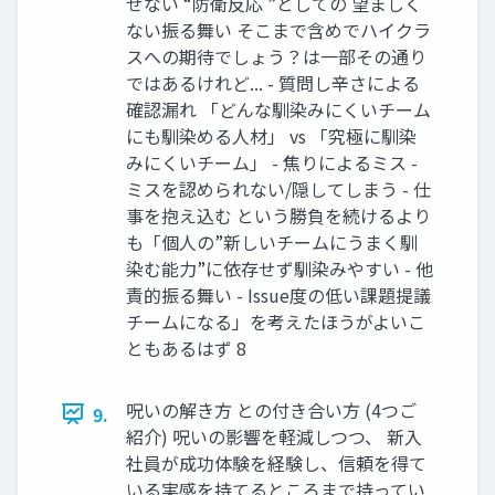
せない “防衛反応 ”としての 望ましく
ない振る舞い そこまで含めでハイクラ
スへの期待でしょう？は一部その通り
ではあるけれど... - 質問し辛さによる
確認漏れ 「どんな馴染みにくいチーム
にも馴染める人材」 vs 「究極に馴染
みにくいチーム」 - 焦りによるミス -
ミスを認められない/隠してしまう - 仕
事を抱え込む という勝負を続けるより
も「個人の”新しいチームにうまく馴
染む能力”に依存せず馴染みやすい - 他
責的振る舞い - Issue度の低い課題提議
チームになる」を考えたほうがよいこ
ともあるはず 8
呪いの解き方 との付き合い方 (4つご
9.
紹介) 呪いの影響を軽減しつつ、 新入
社員が成功体験を経験し、信頼を得て
いる実感を持てるところまで持ってい