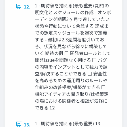
1 : 期待値を揃える(最も重要) 期待の
12.
明文化とスケジュールの作成 - オンボ
ーディング期間3ヶ月で達していたい
状態や行動について合意する 達成ま
での想定スケジュールを週次で定義
する - 最初は2,3週間程度引いてお
き、状況を見ながら徐々に構築して
いく 期待の例 □ 開発者ロールとして
開発Issueを問題なく捌ける □ バグ
の内容をインプットとして独力で調
査/解決することができる □ 安全性
を高めるための運用周りのルールや
仕組みの改善提案/構築ができる □
機能アイディアの聞き取り/仕様策定
の場における関係者と相談が気軽に
できる 12
1 : 期待値を揃える(最も重要) 13
13.