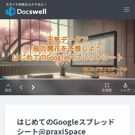
Ope
はじめてのGoogleスプレッド
シート@praxiSpace