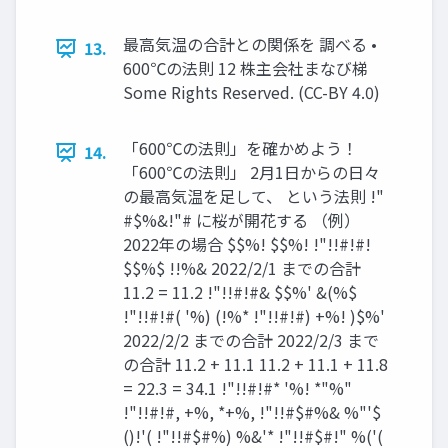
最高気温の合計との関係を 調べる •
13.
600℃の法則 12 株主会社まなび梯
Some Rights Reserved. (CC-BY 4.0)
「600℃の法則」を確かめよう！
14.
「600℃の法則」 2月1日からの日々
の最高気温を足して、 という法則 !"
#$%&!"# に桜が開花する （例）
2022年の場合 $$%! $$%! !"!!#!#!
$$%$ !!%& 2022/2/1 までの合計
11.2 = 11.2 !"!!#!#& $$%' &(%$
!"!!#!#( '%) (!%* !"!!#!#) +%! )$%'
2022/2/2 までの合計 2022/2/3 まで
の合計 11.2 + 11.1 11.2 + 11.1 + 11.8
= 22.3 = 34.1 !"!!#!#* '%! *"%"
!"!!#!#, +%, *+%, !"!!#$#%& %"'$
()!'( !"!!#$#%) %&'* !"!!#$#!" %('(