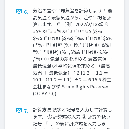
気温の差や平均気温を計算しよう！ 最
6.
高気温と最低気温から、差や平均を計
算します。 !" （例）2022/2/1の場合
#$%&!"# #'%&!"# !"!!#!#$ $$%!
$%$ !"!!#!#! $$%$ "%& !"!!#!#' $$%
( "%) !"!!#!#* (%+ !%* !"!!#!#+ &%!
"%' !"!!#!#) (%! ,$%& !"!!#!#- &%-
,"%+ ① 気温の差を求める 最高気温 ー
最低気温 ② 平均気温を求める （最高
気温 ＋ 最低気温）÷2 11.2 ー 1.1 ＝
10.1 （11.2 ＋ 1.1）÷2 ＝ 6.15 5 株主
会社まなび梯 Some Rights Reserved.
(CC-BY 4.0)
計算方法 数字と記号を入力して計算し
7.
ます。 ① 計算式の入力 ② 計算で使う
記号 「=」の後に計算式を入力しま