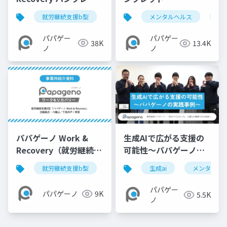
ト
就労継続支援b型
メンタルヘルス
障害福祉
メンタルヘルス
パ
パパゲー
パパゲー
38K
13.4K
ノ
ノ
パパゲーノ Work &
生成AIで広がる支援の
Recovery（就労継続支
可能性〜パパゲーノの
援B型）【事業所紹介資
実践事例〜【株式会社
就労継続支援b型
障害福祉
生成ai
就労支援
メンタルヘ
リカ
料】
パパゲーノ】 20250224
パパゲー
パパゲーノ
9K
5.5K
ノ