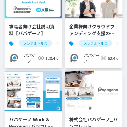
求職者向け会社説明資
企業様向けクラウドフ
料【パパゲーノ】
ァンディング支援のご
提案【パパゲーノ】
メンタルヘルス
就労継続支援b型
メンタルヘルス
求人
障
障
パパゲ
パパゲー
120.4K
62.4K
ーノ
ノ
パパゲーノ Work &
株式会社パパゲーノ_パ
Recovery パンフレッ
ンフレット