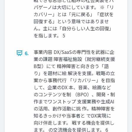
戦できる思想と仕組みの社会実装をパ
パゲーノは大切にしています。 ※「リ
カバリー」とは「元に戻る」「症状を
回復する」という意味ではありませ
ん。主には「自分らしい人生の回復」
を指します。 5
事業内容 DX/SaaSの専門性を武器に企
6.
業の課題 障害福祉施設（就労継続支援
B型）にて 精神障害と向き合う「語
り」を題材に絵 解決を支援。戦略の立
案から事務代行 「リカバリー」を目指
して、企業のDX 本、音楽、絵画など
のコンテンツを制 （BPO）、開発・制
作までワンストップ 支援業務や生成AI
の活用、創作活動に挑 作。精神障害を
知るきっかけや当事者と でDX実現に
向け伴走します。 戦する機会を提供し
ます。 の交流機会を提供します。 6