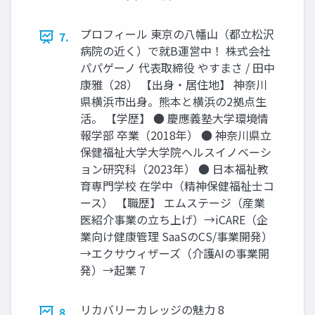
プロフィール 東京の八幡山（都立松沢
7.
病院の近く）で就B運営中！ 株式会社
パパゲーノ 代表取締役 やすまさ / 田中
康雅（28） 【出身・居住地】 神奈川
県横浜市出身。熊本と横浜の2拠点生
活。 【学歴】 ● 慶應義塾大学環境情
報学部 卒業（2018年） ● 神奈川県立
保健福祉大学大学院ヘルスイノベーシ
ョン研究科（2023年） ● 日本福祉教
育専門学校 在学中（精神保健福祉士コ
ース） 【職歴】 エムステージ（産業
医紹介事業の立ち上げ）→iCARE（企
業向け健康管理 SaaSのCS/事業開発）
→エクサウィザーズ（介護AIの事業開
発）→起業 7
リカバリーカレッジの魅力 8
8.