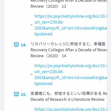
Recovery Colleges After a Decade of Researc
Review（2020） 13
https://ps.psychiatryonline.org/doi/10.1
url_ver=Z39.88-
2003&amp;rfr_id=ori:rid:crossref.org&am
0pubmed
リカバリーカレッジに参加すると、幸福度・Q
14.
Recovery Colleges After a Decade of Researc
Review（2020） 14
https://ps.psychiatryonline.org/doi/10.1
url_ver=Z39.88-
2003&amp;rfr_id=ori:rid:crossref.org&am
0pubmed
支援者にも、参加するといい効果がある Recovery C
15.
Decade of Research: A Literature Review（
https://ps.psychiatryonline.org/doi/10.1