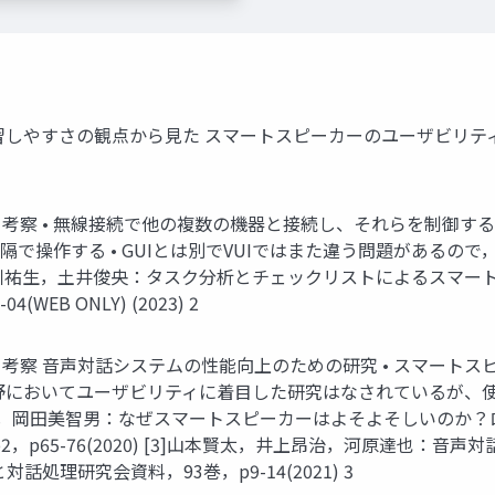
9 学習しやすさの観点から見た スマートスピーカーのユーザビリ
 • 無線接続で他の複数の機器と接続し、それらを制御する • 画面を使わず
隔で操作する • GUIとは別でVUIではまた違う問題があるので
] 西川祐生，土井俊央：タスク分析とチェックリストによるスマ
WEB ONLY) (2023) 2
・考察 音声対話システムの性能向上のための研究 • スマートスピ
I分野においてユーザビリティに着目した研究はなされているが
直樹，岡田美智男：なぜスマートスピーカーはよそよそしいのか？
2，p65-76(2020) [3]山本賢太，井上昂治，河原達也
処理研究会資料，93巻，p9-14(2021) 3