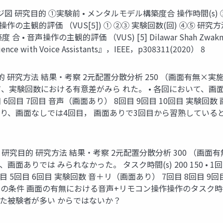
イメージ図 研究目的 ①実験前 • メンタルモデル構築度合 操作時間(s
操作の主観的評価 （VUS[5]) ① ②③ 実験回数(回) ④⑤ 研
操作の主観的評価 （VUS) [5] Dilawar Shah Zwakman, Tuul
erience with Voice Assistants』，IEEE，p308311(2020） 8
究方法 結果・考察 2元配置分散分析 250 （画面有無×実施タイミング
い て、実験回数における有意差がみら れた。 • 各回において、
回目 6回目 7回目 音声（画面あり） 8回目 9回目 10回目 実
より、画面なしでは4回目， 画面ありで3回目から習熟していると
究目的 研究方法 結果・考察 2元配置分散分析 300 （画面有無×
ありでは みられなかった。 タスク時間(s) 200 150 • 1回
目 5回目 6回目 実験回数 音＋リ（画面あり） 7回目 8回目 9
無しの条件 画面の有無における音声+リモコン操作操作のタスク
た被験者が多い からではないか？