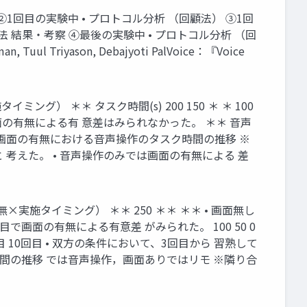
) ②1回目の実験中 • プロトコル分析 （回顧法） ③1回
究方法 結果・考察 ④最後の実験中 • プロトコル分析 （回
 Triyason, Debajyoti PalVoice：『Voice
） ＊＊ タスク時間(s) 200 150 ＊ ＊ 100
画面の有無による有 意差はみられなかった。 ＊＊ 音声
験回数 画面の有無における音声操作のタスク時間の推移 ※
 考えた。 • 音声操作のみでは画面の有無による 差
実施タイミング） ＊＊ 250 ＊＊ ＊＊ • 画面無し
目で画面の有無による有意差 がみられた。 100 50 0
回目 10回目 • 双方の条件において、3回目から 習熟して
時間の推移 では音声操作，画面ありではリモ ※隣り合