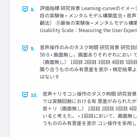
評価指標 研究背景 Learning-curveの
8.
目の実験後 • メンタルモデル構築度合 • 音声
顧法） ⑤最後の実験後 • メンタルモデル構築度 合 • 音声
Usability Scale：Measuring the User Exp
音声操作のみのタスク時間 研究背景 研究目的 研
9.
50 0 • 画面無し，画面ありそれぞれにお
（画面無し） 1回目 2回目 3回目 4回目 5
隣り合うもののみ有意差を表示 • 検定結果
はない 9
音声＋リモコン操作のタスク時間 研究背景 研
10.
では実験回数における有 意差がみられたが、画面
音＋リ（画面無し） 1回目 2回目 3回目 4回
いると考えた。 • 1回目において、画面
うもののみ有意差を表示 コン操作を多用し