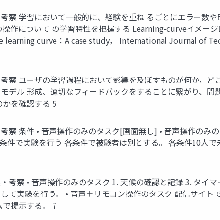
・考察 学習において一般的に、経験を重ね るごとにエラー数や時
の学習特性を把握する Learning-curveイメージ図 [4] Jonat
the learning curve：A case study， International Journal of
果・考察 ユーザの学習過程において影響を及ぼすものが何か，
モデル 形成、適切なフィードバックをすることに繋がり、問
かを確認する 5
考察 条件 • 音声操作のみのタスク[画面無し] • 音声操作のみ
4条件で実験を行う 各条件で被験者は別とする。 各条件10人で未経験
・考察 • 音声操作のみのタスク 1. 天候の確認と記録 3. タイ
て実験を行う。 • 音声＋リモコン操作のタスク 配信サイトで
で提示する。 7