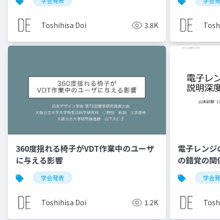
学会発表
学会
Toshihisa Doi
3.8K
Tosh
360度揺れる椅子がVDT作業中のユーザ
電子レンジ
に与える影響
の錯覚の関
学会発表
学会
Toshihisa Doi
1.2K
Tosh