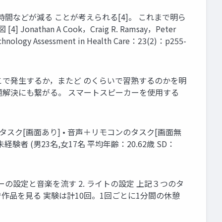
間などが減る ことが考えられる[4]。 これまで明ら
han A Cook，Craig R. Ramsay，Peter
 Technology Assessment in Health Care：23(2)：p255-
どこで発生するか，またど のくらいで習熟するのかを明
題解決にも繋がる。 スマートスピーカーを使用する
のタスク[画面あり] • 音声＋リモコンのタスク[画面無
者 (男23名,女17名 平均年齢：20.62歳 SD：
マーの設定と音楽を流す 2. ライトの設定 上記３つのタ
作品を見る 実験は計10回。1回ごとに1分間の休憩