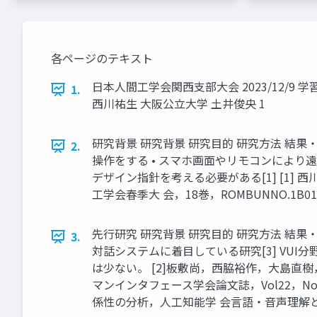
各ページのテキスト
日本人間工学会関西支部大会 2023/12/
1.
西川祐生 大阪公立大学 土井俊央 1
研究背景 研究背景 研究目的 研究方法 結果・考察
2.
操作をする • スマホ画面やリモコンにより遠
デザイン指針を考える必要がある[1] [1
工学会春季大 会，18巻，ROMBUNNO.1B01-04(
先行研究 研究背景 研究目的 研究方法 結果
3.
対話システムに着目している研究[3] VU
は少ない。 [2]板敷尚，西脇裕作，大島
マンインタフェース学会論文誌，Vol22，No
係性の分析，人工知能学 会言語・音声理解と対話