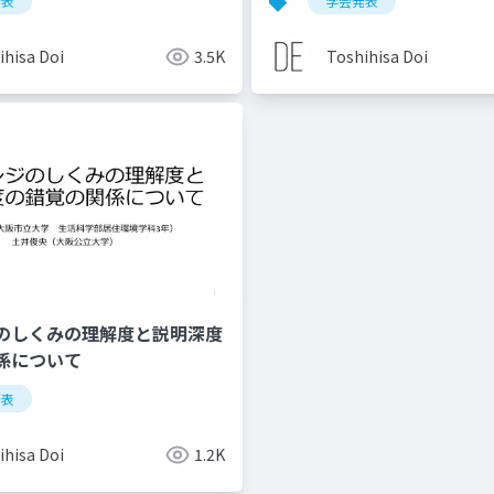
発表
学会発表
ihisa Doi
3.5K
Toshihisa Doi
のしくみの理解度と説明深度
係について
発表
ihisa Doi
1.2K