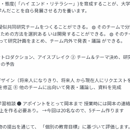
・態度(「ハイ エンド・リテラシー」)を育成することが、大
学んだことを自ら発展させる力を養います。
疑似共同研究チームをつくることができる。 ◍ そのチームで分
ための方法を選択ある いは開発することができる。 ◍ その
なって研究計画をまとめ、チーム内外で発表・議論 ができる。
ントロダクション、アイスブレイク ② チーム＆テーマ決め、研
ンの予告
デザイン（将来人になりきり、将来人 から現在人にリクエスト
を修正 ⑧ 他のチームに出向いて発表・議論し、資料を完成
◍ 学習相談 ● アポイントをとって岡本まで 授業時には岡本の連
上を作る必要あり。 →今回は20名なので、5チーム作ります
物の提出を通じて、 「個別の教育目標」に基づいて評価します