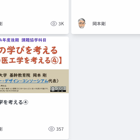
剛
3K
岡本剛
学を考える④
剛
357