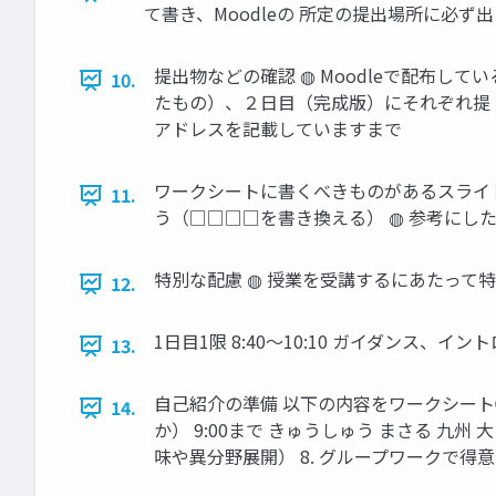
て書き、Moodleの 所定の提出場所に必ず
提出物などの確認 ◍ Moodleで配布し
10.
たもの）、２日目（完成版）にそれぞれ提 出し
アドレスを記載していますまで
ワークシートに書くべきものがあるスライド
11.
う（□□□□を書き換える） ◍ 参考にし
特別な配慮 ◍ 授業を受講するにあたって
12.
1日目1限 8:40～10:10 ガイダンス、
13.
自己紹介の準備 以下の内容をワークシート②
14.
か） 9:00まで きゅうしゅう まさる 九州 大
味や異分野展開） 8. グループワークで得