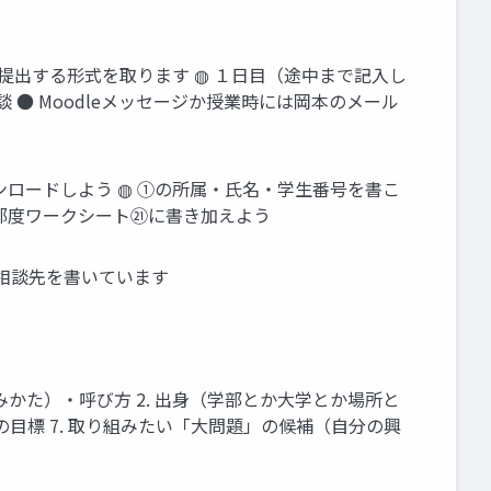
で提出する形式を取ります ◍ １日目（途中まで記入し
談 ● Moodleメッセージか授業時には岡本のメール
ンロードしよう ◍ ①の所属・氏名・学生番号を書こ
の都度ワークシート㉑に書き加えよう
は相談先を書いています
みかた）・呼び方 2. 出身（学部とか大学とか場所と
SDGsの目標 7. 取り組みたい「大問題」の候補（自分の興