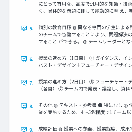
にとって有用な、高度で汎用的な知識・技術
く、具体的な問題に即して能動的に考 え、
個別の教育目標 ◍ 異なる専門の学生による
5.
のチームで協働することにより、問題解決の
すること ができる。 ◍ チームリーダーと
授業の進め方（1日目） ① ガイダンス、イ
6.
パスト・デザイン＋フューチャー・デザイ
授業の進め方（2日目） ⑤ フューチャー・
7.
（各自） ⑦ チーム内で発表・議論し、資料
その他 ◍ テキスト・参考書 ● 特になし 
8.
業を実施するため、4～5名程度で1チーム以
成績評価 ◍ 授業への参画、授業態度、成果
9.