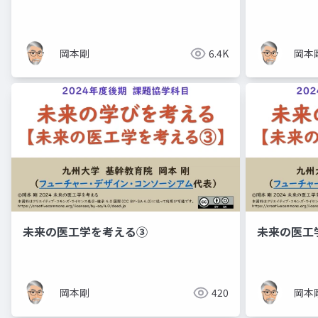
岡本剛
6.4K
岡本
未来の医工学を考える③
未来の医工
岡本剛
420
岡本