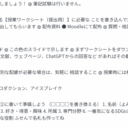
出しましょう！ ◍ 筆記試験は行いません。
ている【授業ワークシート（提出用）】に必要な ことを書き込ん
てもらいます ◍ 配布資料 ● Moodleにて配布 ◍ 質問・相
 ◍ この色のスライドで示します ◍ まずワークシートをダウ
た文献、ウェブページ、ChatGPTからの回答など があればそ
特別な配慮が必要な場合は、気軽に 相談すること ◍ 授業時に
イントロダクション、アイスブレイク
に書いて準備しよう （□□□□を書き換える） 1. 名前（よ
 3. 好き・得意・興味 4. 所属 5. 専門分野 6. 一番気になる
意な役割 ふせんで名札も作ってね