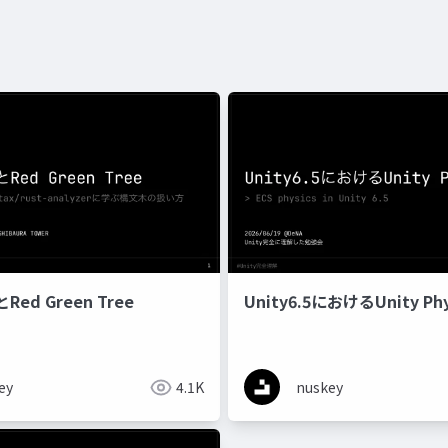
ed Green Tree
Unity6.5におけるUnity Phy
ey
4.1K
nuskey