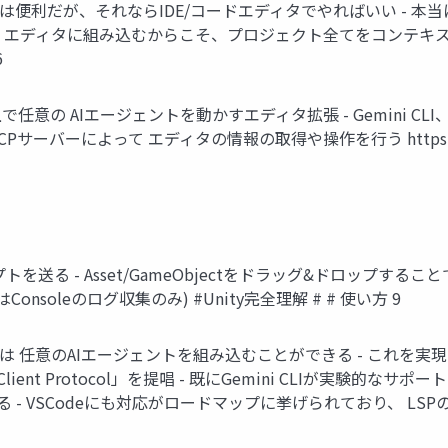
には便利だが、それならIDE/コードエディタでやればいい - 
pWiki - エディタに組み込むからこそ、プロジェクト全てをコ
6
任意の AIエージェントを動かすエディタ拡張 - Gemini CLI、Cl
ーによって エディタの情報の取得や操作を行う https: / / #Uni
ロンプトを送る - Asset/GameObjectをドラッグ&ドロップす
soleのログ収集のみ) #Unity完全理解 # # 使い方 9
では 任意のAIエージェントを組み込むことができる - これを実現する
lient Protocol」を提唱 - 既にGemini CLIが実験的なサポ
 - VSCodeにも対応がロードマップに挙げられており、 LS