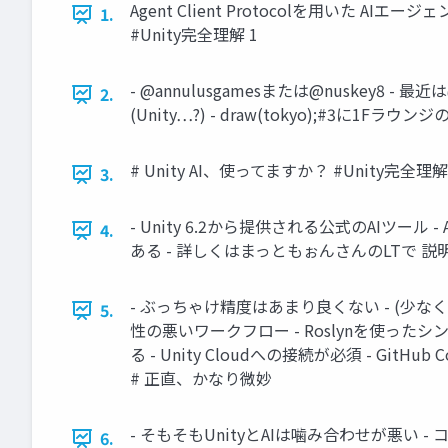
Agent Client Protocolを用いた AIエージ
1.
#Unity完全理解 1
- @annulusgamesまたは@nuskey8 
2.
(Unity…?) - draw(tokyo);#3に1F
# Unity AI、使ってますか？ #Unity完全理解
3.
- Unity 6.2から提供される公式のAIツール -
4.
ある - 詳しくはまっともぉんさんのLTで 説明がある
- ぶっちゃけ精度はあまり良くない - (少なく
5.
性の悪いワークフロー - Roslynを使っ
る - Unity Cloudへの接続が必須 - Git
# 正直、かなり微妙
- そもそもUnityとAIは噛み合わせが悪い 
6.