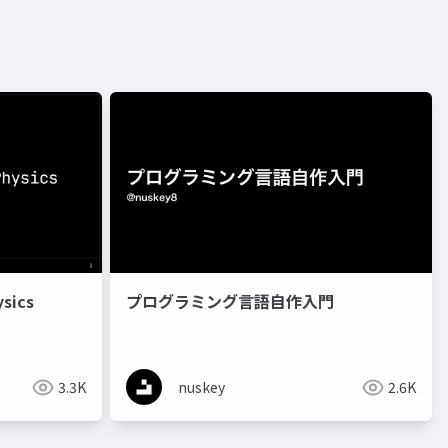
sics
プログラミング言語自作入門
3.3K
nuskey
2.6K