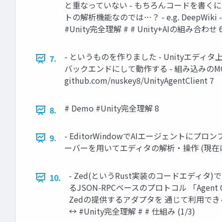
と重なっていない - もちろんコードを書く
トの解析機能なのでは…？ - e.g. Dee
#Unity完全理解 # # Unity+AIの組み合わせ 
- というものを作りました - Unityエディタ上で
7.
バックエンドにして動作する - 組み込みのMCPサーバ
github.com/nuskey8/UnityAgentClient 7
# Demo #Unity完全理解 8
8.
- EditorWindowでAIエージェントにプ
9.
ーバーを用いてエディタの解析・操作 (現在はCon
- Zed(というRust実装のコードエディタ)
10.
るJSON-RPCベースのプロトコル 「Agent C
Zedの提供するアダプタを 通じて利用できる
↔︎ #Unity完全理解 # # 仕組み (1/3)