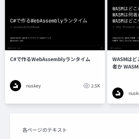
C#で作るWebAssemblyランタイム
WASMはど
者か WAS
nuskey
2.5K
nusk
各ページのテキスト