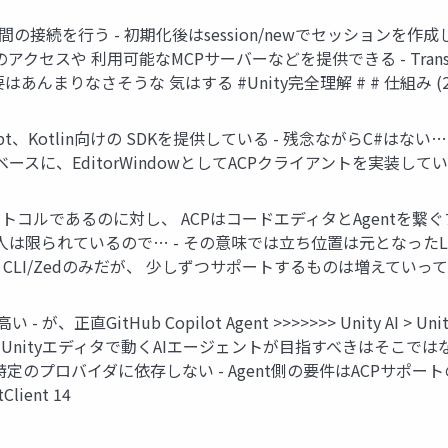
ient間の接続を行う - 初期化後はsession/newでセッションを作成し、
セスや 利用可能なMCPサーバーなどを提供できる - Transport
んまりなさそうな 気はする #Unity完全理解 # # 仕組み (2/3
、TypeScript、Kotlin向けの SDKを提供している - 残念ながらC#
- これをベースに、EditorWindowとしてACPクライアントを実装している /
ロトコルであるのに対し、 ACPはコードエディタとAgentを繋ぐプ
ているので… - その意味では立ち位置は元となったLSP(Langua
ini CLI/Zedのみだが、 少しずつサポートするものは増えていってる 
- が、正直GitHub Copilot Agent >>>>>>> Unity AI
い - Unityエディタで動くAIエージェントが目指すべきはそこではない
定のプロバイダに依存しない - Agent側の要件はACPサポー
Client 14