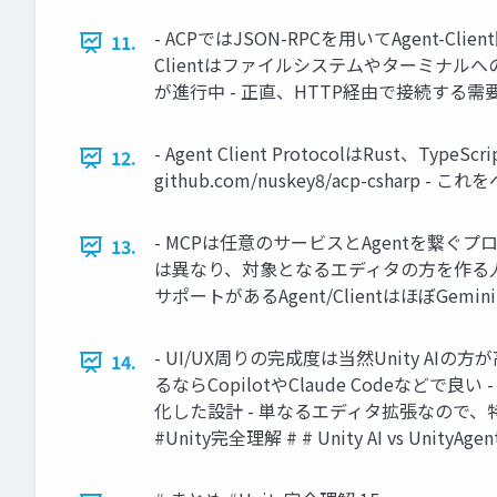
- ACPではJSON-RPCを用いてAgent-Cl
11.
Clientはファイルシステムやターミナルへのアク
が進行中 - 正直、HTTP経由で接続する需要はあ
- Agent Client ProtocolはRust
12.
github.com/nuskey8/acp-csharp 
- MCPは任意のサービスとAgentを繋ぐプ
13.
は異なり、対象となるエディタの方を作る人は限られ
サポートがあるAgent/ClientはほぼGem
- UI/UX周りの完成度は当然Unity AIの方が高い 
14.
るならCopilotやClaude Codeなどで良
化した設計 - 単なるエディタ拡張なので、特
#Unity完全理解 # # Unity AI vs UnityAgent