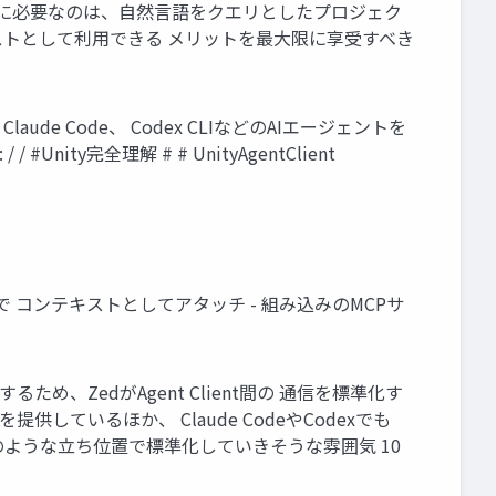
本当に必要なのは、自然言語をクエリとしたプロジェク
ンテキストとして利用できる メリットを最大限に享受すべき
aude Code、 Codex CLIなどのAIエージェントを
ty完全理解 # # UnityAgentClient
ることで コンテキストとしてアタッチ - 組み込みのMCPサ
ため、ZedがAgent Client間の 通信を標準化す
ートを提供しているほか、 Claude CodeやCodexでも
Pのような立ち位置で標準化していきそうな雰囲気 10