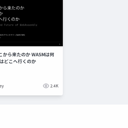
こから来たのか WASMは何
Mはどこへ行くのか
ey
2.4K