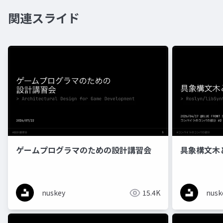
関連スライド
ゲームプログラマのための設計講習会
具象構文木とR
nuskey
15.4K
nusk