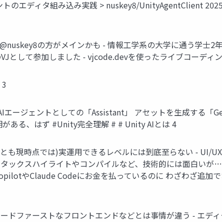
ェントのエディタ組み込み実践 > nuskey8/UnityAgentClient 20
- 最近は@nuskey8の方がメインかも - 情報工学系の大学に通う学士2年で
ラウンジのVJとして参加しました - vjcode.devを使ったライブコーディン
 3
 AIエージェントとしての「Assistant」 アセットを生成する「Gener
、はず #Unity完全理解 # # Unity AIとは 4
とも現時点では)実運用できるレベルには到底至らない - UI/UXもそ
たシンタックスハイライトやコンパイルなど、技術的には面白いが…
Hub CopilotやClaude Codeにお金を払っているのに わざわざ追加
- コードファーストなフロントエンドなどとは事情が違う - エディタ