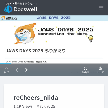
Ope
reCheers_niida
1.1K Views
May 09, 25