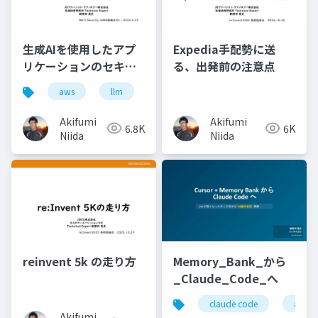
生成AIを使用したアプ
Expedia手配勢に送
リケーションのセキュ
る、出発前の注意点
リティを学ぼう
aws
llm
Akifumi
Akifumi
6.8K
6K
Niida
Niida
reinvent 5k の走り方
Memory_Bank_から
_Claude_Code_へ
claude code
ai駆
Akifumi