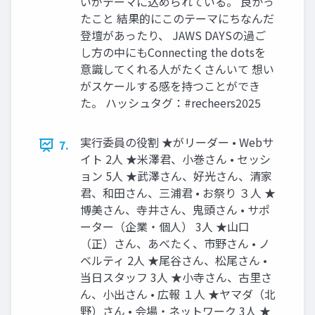
いがテーマに込められている。 良かっ
たこと 結果的にこのテーマにちなんだ
登壇があったり、 JAWS DAYSの過ご
し方の中にもConnecting the dotsを
意識してくれる人がたくさんいて 想い
がスケールする感を持つことができ
た。 ハッシュタグ：#recheers2025
実行委員の役割 ★がリーダー • Webサ
7.
イト 2人 ★米澤君、小巻さん • セッシ
ョン 5人 ★武澤さん、好光さん、清家
君、和田さん、三浦君 • お祭り ３人 ★
博美さん、寺井さん、鬼頭さん • サポ
ーター（企業・個人） 3人 ★山口
（正）さん、あべたく、市野さん • ノ
ベルティ 2人 ★尾谷さん、松尾さん •
当日スタッフ 3人 ★小寺さん、古里さ
ん、小出さん • 広報 １人 ★ヤマダ（北
野）さん • 会場・ネットワーク 3人 ★