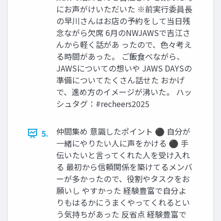
にお声がけいただいた ※前実行委員長
の早川さんはお店の予約をして当日残
念ながら欠席 6月のNWJAWSで吉江さ
んから軽く話があ ったので、色々考え
る時間があった。 ご飯食べながら、
JAWSについての想いや JAWS DAYSの
準備についてたくさん話せた おかげ
で、進め方のイメージが沸いた。 ハッ
シュタグ：#recheers2025
仲間集め 意識したポイント ⚫ 自分が
5.
一緒にやりたい人に声をかける ⚫ 手
伝いたいと言ってくれた人を受け入れ
る 最初から信頼関係を築けてるメンバ
ーが多かったので、役割やタスクをお
願いし やすかった 経験豊富で自分よ
りもはるかにうまくやってくれるとい
う気持ちがあった 反省点 経験豊富で