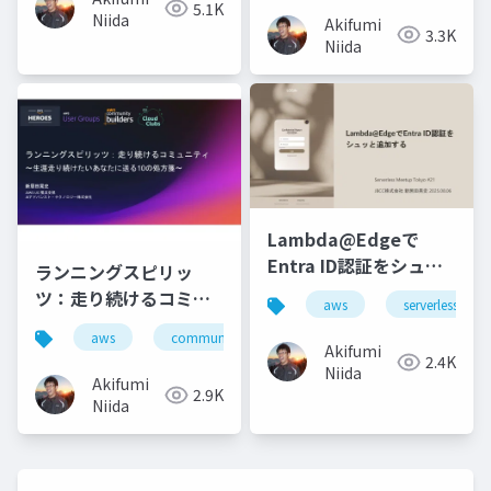
5.1K
Niida
Akifumi
3.3K
Niida
Lambda@Edgeで
Entra ID認証をシュッ
ランニングスピリッ
と追加する
ツ：走り続けるコミュ
aws
serverless
ニティ
aws
community
jaws-ug
Akifumi
2.4K
Niida
Akifumi
2.9K
Niida