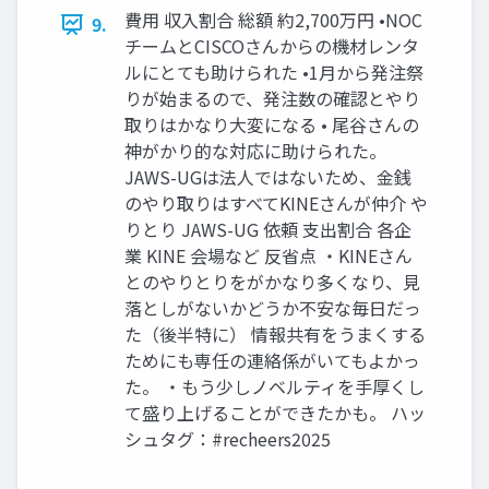
費用 収入割合 総額 約2,700万円 •NOC
9.
チームとCISCOさんからの機材レンタ
ルにとても助けられた •1月から発注祭
りが始まるので、発注数の確認とやり
取りはかなり大変になる • 尾谷さんの
神がかり的な対応に助けられた。
JAWS-UGは法人ではないため、金銭
のやり取りはすべてKINEさんが仲介 や
りとり JAWS-UG 依頼 支出割合 各企
業 KINE 会場など 反省点 ・KINEさん
とのやりとりをがかなり多くなり、見
落としがないかどうか不安な毎日だっ
た（後半特に） 情報共有をうまくする
ためにも専任の連絡係がいてもよかっ
た。 ・もう少しノベルティを手厚くし
て盛り上げることができたかも。 ハッ
シュタグ：#recheers2025