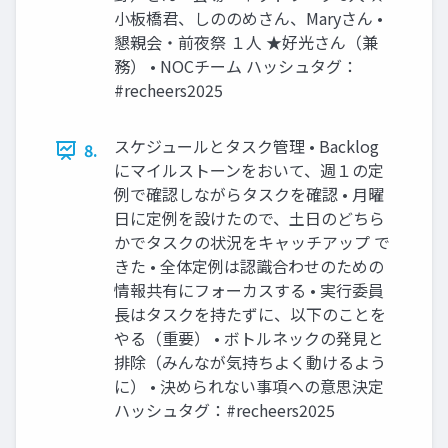
小板橋君、しののめさん、Maryさん •
懇親会・前夜祭 １人 ★好光さん（兼
務） • NOCチーム ハッシュタグ：
#recheers2025
スケジュールとタスク管理 • Backlog
8.
にマイルストーンをおいて、週１の定
例で確認しながらタスクを確認 • 月曜
日に定例を設けたので、土日のどちら
かでタスクの状況をキャッチアップ で
きた • 全体定例は認識合わせのための
情報共有にフォーカスする • 実行委員
長はタスクを持たずに、以下のことを
やる（重要） • ボトルネックの発見と
排除（みんなが気持ちよく動けるよう
に） • 決められない事項への意思決定
ハッシュタグ：#recheers2025