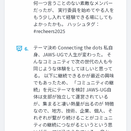
何一つ言うことのない素敵なメンバー
だったが、 実行委員を始めてやる人を
もう少し入れて経験できる場にしても
よかったかも。 ハッシュタグ：
#recheers2025
テーマ決め Connecting the dots 私自
6.
身、JAWS-UGで人生が変わった。 そ
んなコミュニティで次の世代の人も今
同じような体験をしてほしいと思って
る。 以下に継続できるかが最近の興味
でもあったため、 「コミュニティの継
続」を元にテーマを検討 JAWS-UG自
体は支部が独立して運営されている
が、集まると凄い熱量が出るのが 特徴
なので、地方、技術、企業、個人、そ
れぞれが繋がり続けることがコミュニ
ティの継続につながるというという思