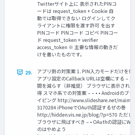
Twitterサイト上に 表示されたPINコ
ードは request_token + Cookie 自
動では取得できない ログインしてク
ライアントに権限を渡す許可 を出す
PINコード PINコード コピペ PINコー
ド request_token + verifier
access_token ※ 主要な情報の動きだ
けを書いたものです。
アプリ側の対策案 1. PIN入力モードだけを
29.
アプリ設定のCallback URLは空欄にする – 2
間を減らす（非推奨） ブラウザに表示された
得 スマホ系での対策案 – – • • Androidの
イピング http://www.slideshare.net/maimuz
3170284 iPhoneでOAuth認証するぜの巻
http://hidden.vis.ne.jp/blog/?p=570
ブラウザに飛ばすべき – • OAuthの認証にWe
のはやめよう