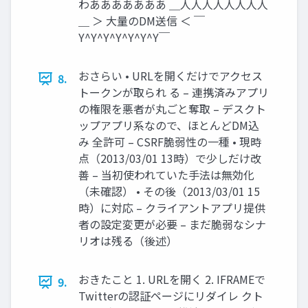
わあああああああ ＿人人人人人人人人
＿ ＞ 大量のDM送信 ＜ ￣
Y^Y^Y^Y^Y^Y^Y￣
おさらい • URLを開くだけでアクセス
8.
トークンが取られ る – 連携済みアプリ
の権限を悪者が丸ごと奪取 – デスクト
ップアプリ系なので、ほとんどDM込
み 全許可 – CSRF脆弱性の一種 • 現時
点（2013/03/01 13時）で少しだけ改
善 – 当初使われていた手法は無効化
（未確認） • その後（2013/03/01 15
時）に対応 – クライアントアプリ提供
者の設定変更が必要 – まだ脆弱なシナ
リオは残る（後述）
おきたこと 1. URLを開く 2. IFRAMEで
9.
Twitterの認証ページにリダイレ クト