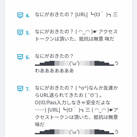
なにがおきたの？ |URL| ┗(☋｀ )┓三
4.
なにがおきたの？ ( ◠‿◠ )☛ アクセス
5.
トークンは頂いた、抵抗は無意 味だ
なにがおきたの？
6.
▂▅▇█▓▒░(’ω’)░▒▓█▇▅▂う
わあああああああ
なにがおきたの？ ( ^o^)なんか友達か
7.
らURL送られてきたお ( ˘⊖˘) 。
O(ID/Pass入力しなきゃ安全だよな
……) |URL| ┗(☋｀ )┓三 ( ◠‿◠ )☛ア
クセストークンは頂いた、抵抗は無意
味だ
▂▅▇█▓▒░(’ω’)░▒▓█▇▅▂う