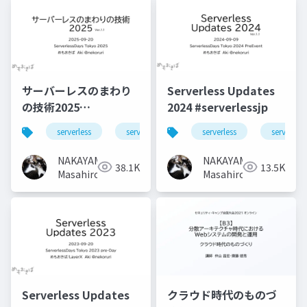
サーバーレスのまわり
Serverless Updates
の技術2025
2024 #serverlessjp
#serverlessjp
serverless
serverlessjp
serverless
serverless
NAKAYAMA
NAKAYAMA
38.1K
13.5K
Masahiro
Masahiro
Serverless Updates
クラウド時代のものづ