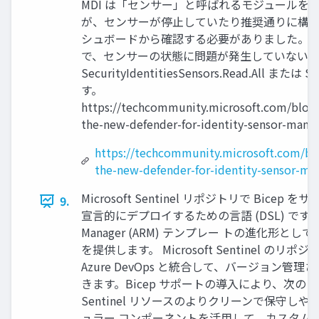
MDI は「センサー」と呼ばれるモジュールを
が、センサーが停止していたり推奨通りに構成され
シュボードから確認する必要がありました。 新た
で、センサーの状態に問題が発生していないこ
SecurityIdentitiesSensors.Read.All または S
す。
https://techcommunity.microsoft.com/blog/
the-new-defender-for-identity-sensor-man
https://techcommunity.microsoft.com/blo
the-new-defender-for-identity-sensor-m
Microsoft Sentinel リポジトリで Bicep 
9.
宣言的にデプロイするための言語 (DSL) です。JSO
Manager (ARM) テンプレー トの進化形
を提供します。 Microsoft Sentinel のリ
Azure DevOps と統合して、バージョン管理され
きます。Bicep サポートの導入により、次のこと
Sentinel リソースのよりクリーンで保守し
ュラー コンポーネントを活用して、カスタム