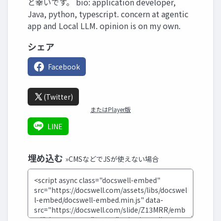
と幸いです。 bio: application developer,
Java, python, typescript. concern at agentic
app and Local LLM. opinion is on my own.
シェア
Facebook
(Twitter)
またはPlayer版
LINE
埋め込む
»CMSなどでJSが使えない場合