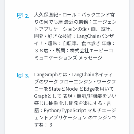
大久保直紀 ‣ ロール：バックエンド寄
2.
りの何でも屋 最近の業務：エージェン
トアプリケーションの企 ‣ 画、設計、
開発 ‣ 好きな技術：LangChainバンザ
イ！ ‣ 趣味：自転車、食べ歩き 年齢：
３８歳 ‣ ‣ 所属：株式会社エーピーコ
ミュニケーションズ メッセージ
LangGraphとは ‣ LangChainネイティ
3.
ブのワーク フローエンジン ‣ ワークフ
ローをStateとNode とEdgeを用いて
Graphとして 表現 ‣ 機能/非機能をいい
感じに抽象 化し開発を楽にする ‣ 言
語：Python/TypeScript マルチエージ
ェントアプリケーション のエンジンで
すね！ 3