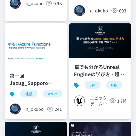
n_okubo
0.9K
n_okubo
603
猫でも分かるUnreal
Engineの学び方 - 超初
第一回
心者向け編 - 2023 v1.0
Jazug_Sapporo
ue4
ue5
u
rebootイベント「ゆる
札幌
azure
azure functions
いAzure Functions」
エピック
1.7M
ゲームズ
n_okubo
241
ジャパン