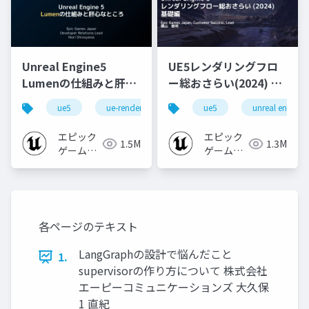
Unreal Engine5
UE5レンダリングフロ
Lumenの仕組みと肝心
ー総おさらい(2024) 基
なところ
礎編！
ue5
ue-rendering
ue-lumen
ue5
unreal engine
[CEDEC+KYUSHU
2024]
エピック
エピック
1.5M
1.3M
ゲームズ
ゲームズ
ジャパン
ジャパン
各ページのテキスト
LangGraphの設計で悩んだこと
1.
supervisorの作り方について 株式会社
エーピーコミュニケーションズ 大久保
1 直紀