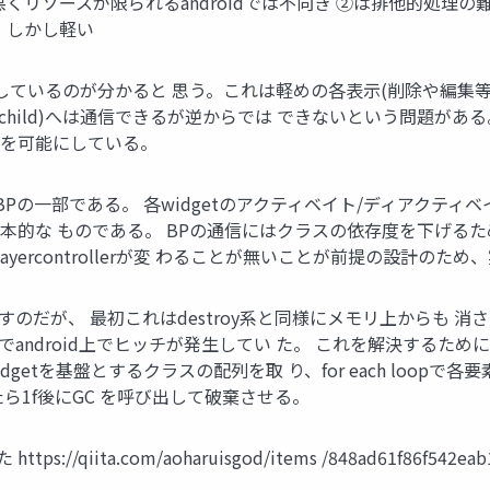
くリソースが限られるandroidでは不向き ②は排他的処理
。しかし軽い
herを使用しているのが分かると 思う。これは軽めの各表示(削除や編集
下位(child)へは通信できるが逆からでは できないという問題があ
信を可能にしている。
pawnのBPの一部である。 各widgetのアクティベイト/ディア
本的な ものである。 BPの通信にはクラスの依存度を下げる
てplayercontrollerが変 わることが無いことが前提の設計の
関数で消すのだが、 最初これはdestroy系と同様にメモリ上から
ndroid上でヒッチが発生してい た。 これを解決するためにa
数にwidgetを基盤とするクラスの配列を取 り、for each loo
了したら1f後にGC を呼び出して破棄させる。
//qiita.com/aoharuisgod/items /848ad61f86f542eab19