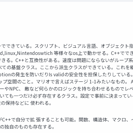
裏はC++でできている。スクリプト、ビジュアル言語、オブジェクト指向
,android,linux,Nintendoswtich 等様々なos上で動
きる。C++と互換性がある。速度は問題にならないがループ系の処理
gine上のすべての基盤クラス。ここから派生クラスができている。こ
ceptionの発生を防いだりIs validの安全性を担保したりしてい
プ空間のこと。マリオで言えばステージ 1-1みたいなもの。 A
プレイヤーやNPC、 敵など何らかのロジックを持ち合わせるもの
の場面においても一つだけ必ず存在するクラス。設定で事前に決まっ
の保持などに 使われる。
C++で自分で拡 張することも可能。関数、構造体、マクロ、イン
ン側の独自のものも存在する。