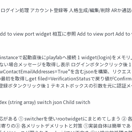
lect_world ログイン処理 アカウント登録等 人格生成/編集/削除 ARか通
d to view port widget 相互に参照 Add to view port Add to v
stanceで起動直後にplayfabへ接続 1 widget(login)をメモリ上に
い場合メッセージを取得し表示 ログインボタンクリック後 1 i
ntactEmailAddresses=True”を含むjsonを構築、リクエストしget
get filed=VerificationStatusで戻り値がConfir
、表示 メアド登録ボタンクリック後 1 テキストボックスの引数を元に
 (string array) switch json Child switch
ある ① switcherを使いrootwidgetにまとめてしまう ②
→②寄りの③ 各メリットデメリットと対策 ①実装自体は簡単であり