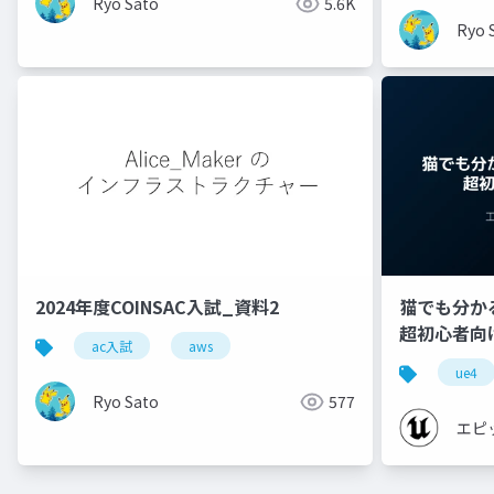
Ryo Sato
5.6K
Ryo 
2024年度COINSAC入試_資料2
猫でも分かるU
超初心者向け編 
ac入試
aws
ue4
Ryo Sato
577
エピ