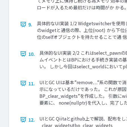
てメモリ上に保持し続ける為メモリ 効率の悪
ロードが入るため最初だけは時間がか かる
具体的なUI実装 1/2 Widgetswitc
9.
のwidgetと通信の際、上位(root) から
位のselfオブジェクトを持たせることで通 
具体的なUI実装 2/2 これはselect_
10.
ムイベントとはBPにおける手続き実装の基
い。 しかし今回はselect_worldにおい
UIとGC UIは基本”remove…”系の
11.
示になっているだけであった。 これが原因でa
BP_clear_widgets”を作成した。 引
要素に、 none(nullptr)を代入し、完
UIとGC Qiitaとgithub上で解説、配布をした https:
12.
_clear_widgets#bp_clear_widgets