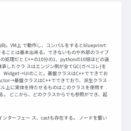
。VM上 で動作し、コンパルをするとblueprinrt
かせる。C++でできることは基本出来る。できないものや外部のライブ
だと C++の10分の1、pythonの10倍ほどの速
れを継承したクラ スはエンジン側が全てGC(ガベコレ)を
る。 Widget→UIのこと。基盤クラスはC++でできてお
ctor→基盤クラスはC++でできており、派生クラス
でレベル上に実体を持たせるものはこのクラスを使用す
ている。 どこから、どのクラスからでも参照ができ、起
ターフェー ス、castも存在する。 ノードを繋い