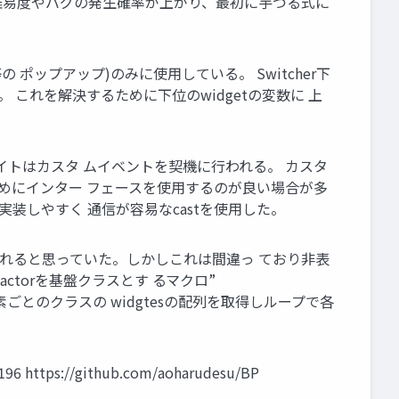
の難易度やバグの発生確率が上がり、最初に芋づる式に
等の ポップアップ)のみに使用している。 Switcher下
る。 これを解決するために下位のwidgetの変数に 上
クティベイトはカスタ ムイベントを契機に行われる。 カスタ
ためにインター フェースを使用するのが良い場合が多
ため、実装しやすく 通信が容易なcastを使用した。
も 消されると思っていた。しかしこれは間違っ ており非表
ctorを基盤クラスとす るマクロ”
pで各要素ごとのクラスの widgtesの配列を取得しループで各
6 https://github.com/aoharudesu/BP