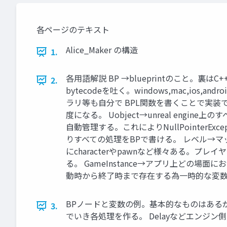
各ページのテキスト
Alice_Maker の構造
1.
各用語解説 BP →blueprintのこと。
2.
bytecodeを吐く。windows,mac,ios
ラリ等も自分で BPL関数を書くことで実装で
度になる。 Uobject→unreal en
自動管理する。これによりNullPointerEx
りすべての処理をBPで書ける。 レベル→マッ
にcharacterやpawnなど様々ある。
る。 GameInstance→アプリ上ど
動時から終了時まで存在する為一時的な変数
BPノードと変数の例。基本的なものはあるが
3.
でいき各処理を作る。 Delayなどエンジ