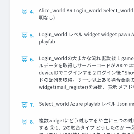
Alice_world AR Login_world Se
4.
明なし)
Login_world レベル widget widget pawn Ad
5.
playfab
Login_worldの大まかな流れ 起動後 1 gamein
6.
ルデータを取得しサーバーコードが200ではな
deviceIDでログインする 2 ログイン後 “ShowCo
ドの配列を取得。 3 一つ以上ある場合要素の最初を取得し
widget(mail_register)を展開
Select_world Azure playfab レベル Json index
7.
複数widgetにどう対応するか 主に三つの対応が
8.
する ③ 1、2の融合タイプ どうしたのか 