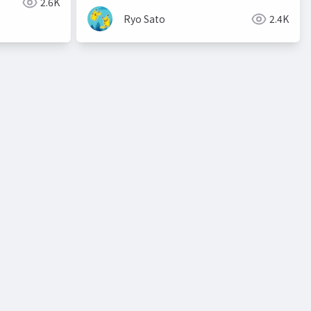
2.6K
Ryo Sato
2.4K