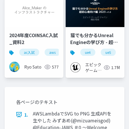
2024年度COINSAC入試
猫でも分かるUnreal
_資料2
Engineの学び方 - 超初
心者向け編 - 2023 v1.0
ac入試
aws
ue4
ue5
u
エピック
Ryo Sato
577
1.7M
ゲームズ
ジャパン
各ページのテキスト
AWSLambdaでSVG to PNG 生成APIを
1.
生やした みずあめ(@mizuameisgod)
@Education-JAWS ＃0 ～Welcome