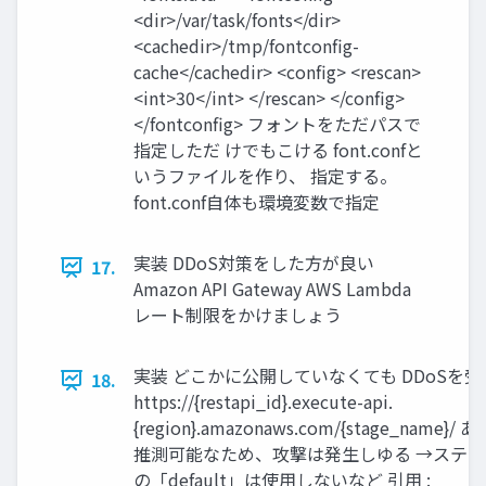
<dir>/var/task/fonts</dir>
<cachedir>/tmp/fontconfig-
cache</cachedir> <config> <rescan>
<int>30</int> </rescan> </config>
</fontconfig> フォントをただパスで
指定しただ けでもこける font.confと
いうファイルを作り、 指定する。
font.conf自体も環境変数で指定
実装 DDoS対策をした方が良い
17.
Amazon API Gateway AWS Lambda
レート制限をかけましょう
実装 どこかに公開していなくても DDoSを
18.
https://{restapi_id}.execute-api.
{region}.amazonaws.com/{stage_name}
推測可能なため、攻撃は発生しゆる →ステ
の「default」は使用しないなど 引用 :