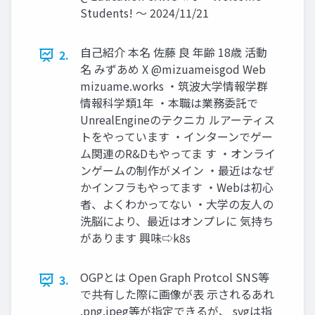
Students! ～ 2024/11/21
自己紹介 本名 佐藤 良 年齢 18歳 活動
2.
名 みずあめ X @mizuameisgod Web
mizuame.works ・筑波大学情報学群
情報科学類1年 ・本職は業務委託で
UnrealEngineのテクニカ ルアーティス
トをやっています ・インターンでゲー
ム関連のR&Dもやってま す ・オンライ
ンゲームの制作がメイン ・最近はなぜ
かインフラもやってます ・Webは初心
者、よくわかってない ・大学の友人の
洗脳により、最近はオンプレに 気持ち
があります 興味⇨k8s
OGPとは Open Graph Protcol SNS等
3.
で共有した際に画像が表 示されるあれ
.png.jpeg等が指定できるが、 svgは指