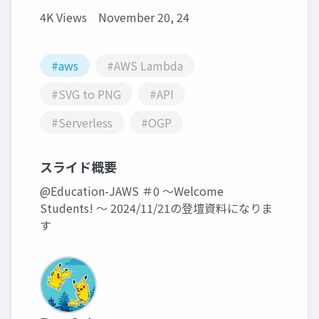
4K Views
November 20, 24
#aws
#AWS Lambda
#SVG to PNG
#API
#Serverless
#OGP
スライド概要
@Education-JAWS ＃0 ～Welcome
Students! ～ 2024/11/21の登壇資料になりま
す