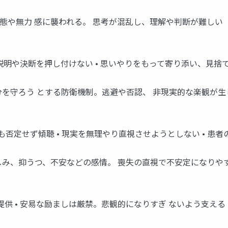
ック状態や無力 感に襲われる。 思考が混乱し、理解や判断が難しい
• 説明や決断を押し付けない • 思いやりをもって寄り添い、見
から自分を守ろう とする防衛機制。逃避や否認、 非現実的な楽観が
ても否定せず傾聴 • 現実を無理やり直視させようとしない • 
。 悲しみ、抑うつ、不安などの感情。 喪失の直視で不安定になりや
提供 • 安易な励ましは厳禁。悲観的になりすぎ ないよう支える