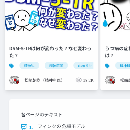
DSM-5-TRは何が変わった？なぜ変わっ
うつ病の症
た？
は？
精神科
精神医学
dsm-5-tr
dsm-5
精神
松崎朝樹（精神科医）
19.2K
松崎
各ページのテキスト
フィンクの 危機モデル
1.