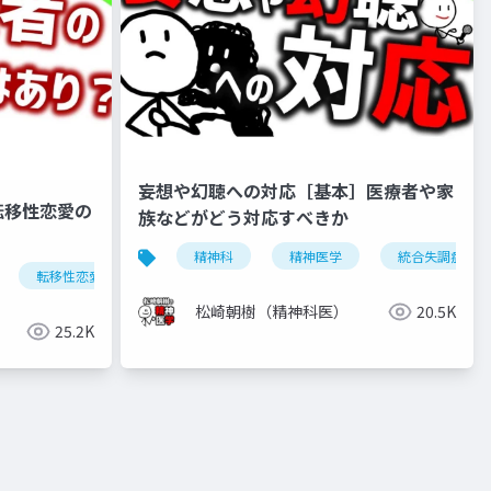
妄想や幻聴への対応［基本］医療者や家
転移性恋愛の
族などがどう対応すべきか
精神科
精神医学
統合失調症
転移性恋愛
恋愛
松崎朝樹（精神科医）
20.5K
25.2K