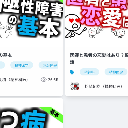
の基本
医師と患者の恋愛はあり？
話
科
自閉スペクトラム症
精神医学
気分障害
注意欠如多動症
双極性障害
dsm-5-tr
気分安定薬
精神科
精神医学
朝樹（精神科医）
26.6K
松崎朝樹（精神科医）