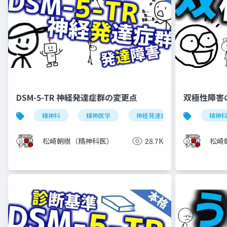
DSM-5-TR 神経発達症群の変更点
双極性障害
精神科
精神医学
神経発達症群
発達障害
精神
松崎朝樹（精神科医）
28.7K
松崎