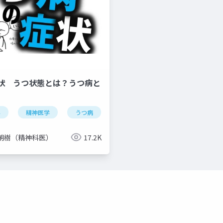
状 うつ状態とは？うつ病と
科
精神医学
うつ病
症状
気分障害
双極性
朝樹（精神科医）
17.2K