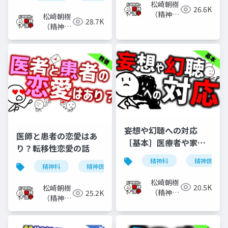
松崎朝樹
26.6K
（精神科
松崎朝樹
28.7K
医）
（精神科
医）
妄想や幻聴への対応
医師と患者の恋愛はあ
［基本］医療者や家族
り？転移性恋愛の話
などがどう対応すべき
精神科
精神医学
か
精神科
精神医学
転移性恋愛
恋愛
松崎朝樹
20.5K
松崎朝樹
（精神科
25.2K
（精神科
医）
医）