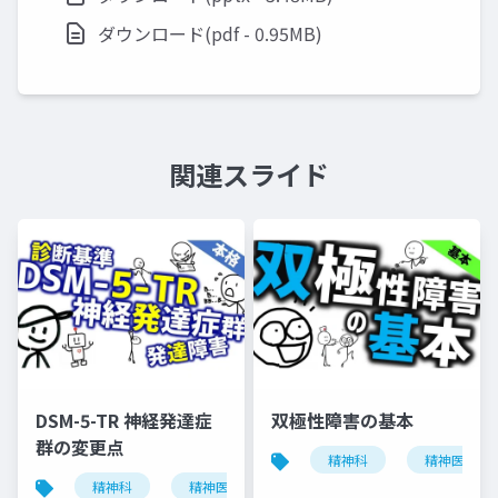
ダウンロード(pdf - 0.95MB)
関連スライド
DSM-5-TR 神経発達症
双極性障害の基本
群の変更点
精神科
精神医学
精神科
精神医学
神経発達症群
発達障害