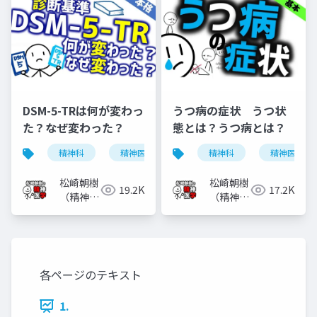
DSM-5-TRは何が変わっ
うつ病の症状 うつ状
た？なぜ変わった？
態とは？うつ病とは？
精神科
精神医学
dsm-5-tr
精神科
dsm-5
精神医学
松崎朝樹
松崎朝樹
19.2K
17.2K
（精神科
（精神科
医）
医）
各ページのテキスト
1.