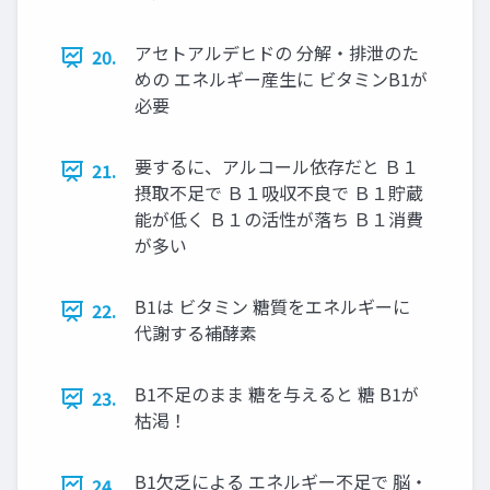
アセトアルデヒドの 分解・排泄のた
20.
めの エネルギー産生に ビタミンB1が
必要
要するに、アルコール依存だと Ｂ１
21.
摂取不足で Ｂ１吸収不良で Ｂ１貯蔵
能が低く Ｂ１の活性が落ち Ｂ１消費
が多い
B1は ビタミン 糖質をエネルギーに
22.
代謝する補酵素
B1不足のまま 糖を与えると 糖 B1が
23.
枯渇！
B1欠乏による エネルギー不足で 脳・
24.