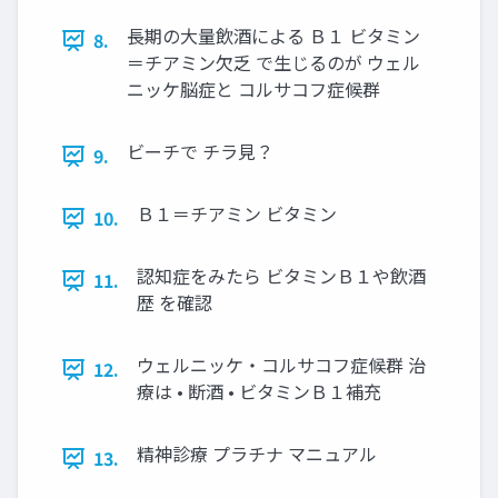
長期の大量飲酒による Ｂ１ ビタミン
8.
＝チアミン欠乏 で生じるのが ウェル
ニッケ脳症と コルサコフ症候群
ビーチで チラ見？
9.
Ｂ１＝チアミン ビタミン
10.
認知症をみたら ビタミンＢ１や飲酒
11.
歴 を確認
ウェルニッケ・コルサコフ症候群 治
12.
療は • 断酒 • ビタミンＢ１補充
精神診療 プラチナ マニュアル
13.