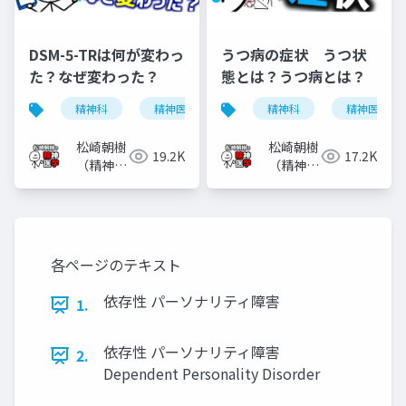
DSM-5-TRは何が変わっ
うつ病の症状 うつ状
た？なぜ変わった？
態とは？うつ病とは？
精神科
精神医学
dsm-5-tr
精神科
dsm-5
精神医学
松崎朝樹
松崎朝樹
19.2K
17.2K
（精神科
（精神科
医）
医）
各ページのテキスト
依存性 パーソナリティ障害
1.
依存性 パーソナリティ障害
2.
Dependent Personality Disorder