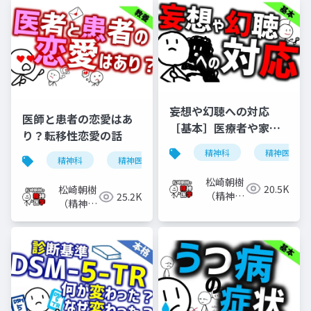
妄想や幻聴への対応
医師と患者の恋愛はあ
［基本］医療者や家族
り？転移性恋愛の話
などがどう対応すべき
精神科
精神医学
か
精神科
精神医学
転移性恋愛
恋愛
松崎朝樹
20.5K
松崎朝樹
（精神科
25.2K
（精神科
医）
医）