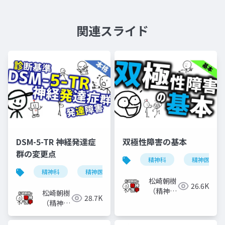
関連スライド
DSM-5-TR 神経発達症
双極性障害の基本
群の変更点
精神科
精神医学
精神科
精神医学
神経発達症群
発達障害
松崎朝樹
26.6K
（精神科
松崎朝樹
28.7K
医）
（精神科
医）