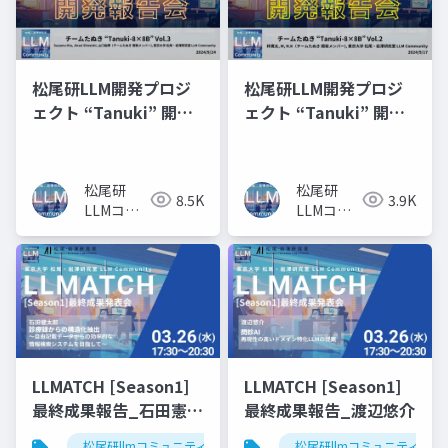
松尾研LLM開発プロジ
松尾研LLM開発プロジ
ェクト “Tanuki” 開発
ェクト “Tanuki” 開発
報告会 Vol.3
報告会 Vol.2
松尾研
松尾研
8.5K
3.9K
LLMコミ
LLMコミ
ュニティ
ュニティ
LLMATCH [Season1]
LLMATCH [Season1]
最終成果報告_石田憲太
最終成果報告_渡辺悠介
郎
松尾研llmコミュニティ
llmatch
松尾研llmコミュニティ
医療