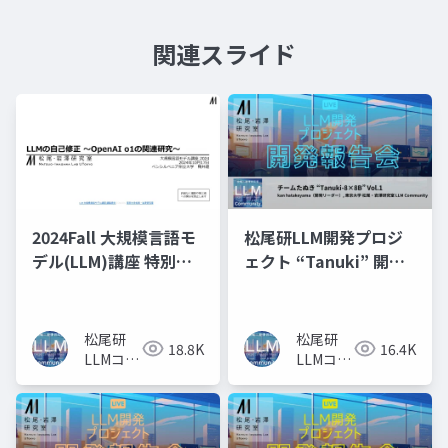
関連スライド
2024Fall 大規模言語モ
松尾研LLM開発プロジ
デル(LLM)講座 特別
ェクト “Tanuki” 開発
回：LLMの自己修正〜
報告会 Vol.1
OpenAI o1 の関連研
究〜
松尾研
松尾研
18.8K
16.4K
LLMコミ
LLMコミ
ュニティ
ュニティ