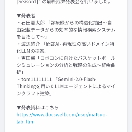
[Season1]” の最終成果発表会を行いました。
▼発表者
・石田憲太郎 「診療録からの構造化抽出〜自
由記載データからの効率的な情報検索システム
を目指して〜」
・渡辺悠介 「問診AI- 再現性の高いドメイン特
化LLMの提案」
・吉田馨「ロボコンに向けたバスケットボール
シミュレーションの分析と戦略の生成〜紆余曲
折」
・tom11111111 「Gemini-2.0-Flash-
Thinkingを用いたLLMエージェントによるマイ
ンクラフト建築」
▼発表資料はこちら
https://www.docswell.com/user/matsuo-
lab_llm