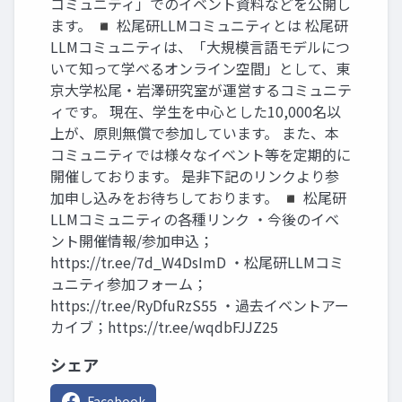
コミュニティ」でのイベント資料などを公開し
ます。 ◾️ 松尾研LLMコミュニティとは 松尾研
LLMコミュニティは、「大規模言語モデルにつ
いて知って学べるオンライン空間」として、東
京大学松尾・岩澤研究室が運営するコミュニテ
ィです。 現在、学生を中心とした10,000名以
上が、原則無償で参加しています。 また、本
コミュニティでは様々なイベント等を定期的に
開催しております。 是非下記のリンクより参
加申し込みをお待ちしております。 ◾️ 松尾研
LLMコミュニティの各種リンク ・今後のイベ
ント開催情報/参加申込；
https://tr.ee/7d_W4DsImD ・松尾研LLMコミ
ュニティ参加フォーム；
https://tr.ee/RyDfuRzS55 ・過去イベントアー
カイブ；https://tr.ee/wqdbFJJZ25
シェア
Facebook