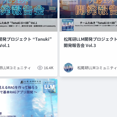
開発プロジェクト “Tanuki”
松尾研LLM開発プロジェクト “
ol.1
開発報告会 Vol.3
研LLMコミュニティ
16.4K
松尾研LLMコミュニテ