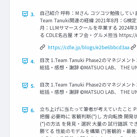
自己紹介 呼称：Mさん コツコツ勉強しています twitte
3.
Team Tanuki関連の経緯 2021年8月：G
月：LLMサマースクールを卒業する 2024年3
る CDLE名古屋 オフ会・グルメ担当 https://cdle.j
https://cdle.jp/blogs/e2be6bbcd3aa
目次 1.Team Tanuki Phase2のマネジ
4.
総括・感想・謝辞 ©︎MATSUO LAB、 THE UNIV
目次 1.Team Tanuki Phase2のマネジ
5.
総括・感想・謝辞 ©︎MATSUO LAB、 THE UNIV
立ち上げに当たって筆者が考えていたこと Pha
6.
把握 必要時に 客観判断(*)し 方向転換 開
(*)の方法 を発見・選択 大量の 試行錯誤 できる限
勝てる 性能のモデルを構築 (*)客観的・