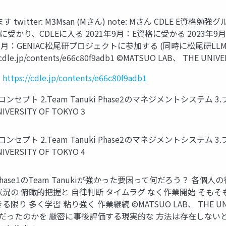
r: M3Msan (Mさん) note: Mさん CDLE E資格勉強グループ リー
検定に受かり、CDLEに入る 2021年9月：E資格に受かる 2023年9月
月：GENIAC松尾研プロジェクトに参加する (同時に松尾研LLMコ
p/contents/e66c80f9adb1 ©︎MATSUO LAB、 THE UNIVER
https://cdle.jp/contents/e66c80f9adb1
メントコンセプト 2.Team Tanuki Phase2のマネジメントシス
ERSITY OF TOKYO 3
メントコンセプト 2.Team Tanuki Phase2のマネジメントシス
ERSITY OF TOKYO 4
se1のTeam Tanukiが強かった要因って何だろう？ 各個
発状況の 俯瞰的把握と 自律判断 タイムラグ なく作業開始 そもそ
り 多く学習 粘り強く 作業継続 ©︎MATSUO LAB、 THE UNI
最善だったのかを 厳密に事後評価する現実的な 方法は存在しない