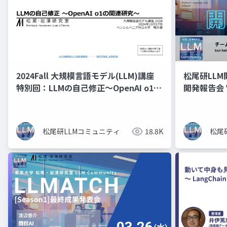
2024Fall 大規模言語モデル(LLM)講座
松尾研LLM
特別回：LLMの自己修正〜OpenAI o1
開発報告会 V
の関連研究〜
松尾研LLMコミュニティ
18.8K
松尾