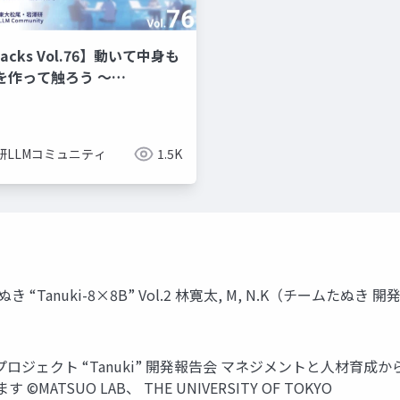
Hacks Vol.76】動いて中身も
を作って触ろう 〜
inで基本RAGアプリ開発 〜
研LLMコミュニティ
1.5K
“Tanuki-8×8B” Vol.2 林寛太, M, N.K（チームたぬき
ロジェクト “Tanuki” 開発報告会 マネジメントと人材育成から見た
TSUO LAB、 THE UNIVERSITY OF TOKYO