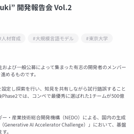
i” 開発報告会 Vol.2
#人材育成
#大規模言語モデル
#東京大学
生および一般公募によって集まった有志の開発者のメンバー
を進めるものです。
マを設定し探索を行い、知見を共有しながら試行錯誤すること
hase2では、コンペで最優秀に選ばれた1チームが500億
ー・産業技術総合開発機構（NEDO）による、国内の生成
ative AI Accelerator Challenge）」において、基盤
ます。