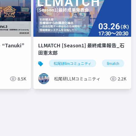
Tanuki”
LLMATCH [Season1] 最終成果報告_石
田憲太郎
松尾研llmコミュニティ
llmatch
ィ
8.5K
松尾研LLMコミュニティ
2.2K