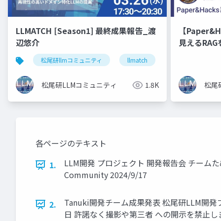
LLMATCH [Season1] 最終成果報告_渡
【Paper&
辺悠介
見えるRAG
LangCha
松尾研llmコミュニティ
llmatch
医療
松尾研LLMコミュニティ
1.8K
松尾
各ページのテキスト
LLM開発 プロジェクト 開発報告会 チームたぬき 
1.
Community 2024/9/17
Tanuki開発チーム成果発表 松尾研LLM開発プ
2.
日 許諾なく撮影や第三者 への開示を禁止します ©︎MA