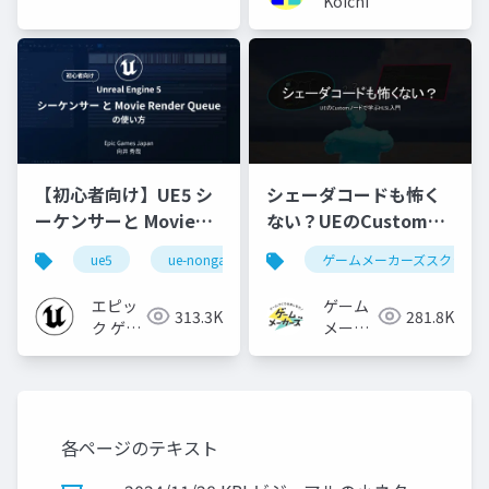
Koichi
【初心者向け】UE5 シ
シェーダコードも怖く
ーケンサーと Movie
ない？UEのCustomノ
Render Queue の使い
ードで学ぶHLSL入門
ue5
ue-nongame
ゲームメーカーズスクラン
方【Cinematic Dive
2023】
エピッ
ゲーム
313.3K
281.8K
ク ゲー
メーカ
ムズ ジ
ーズ
ャパン
各ページのテキスト