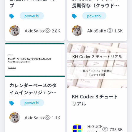
プ
長期保存（クラウドフ
ロー）
power bi
power bi
AkioSaitoh
2.8K
AkioSaitoh
1.5K
カレンダーベースのタ
イムインテリジェンス
KH Coder 3 チュート
について
リアル
power bi
AkioSaitoh
1.1K
HIGUCHI
735.6K