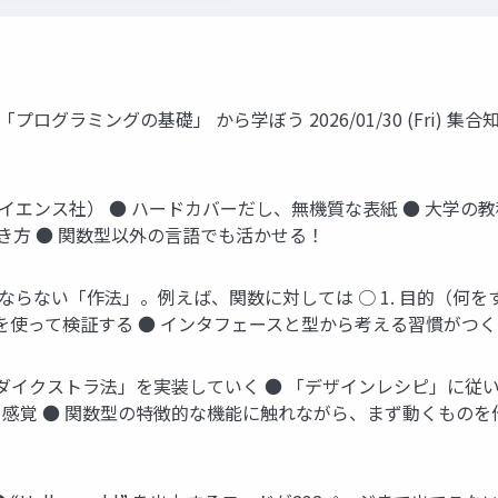
ログラミングの基礎」 から学ぼう 2026/01/30 (Fri) 集合
サイエンス社） ● ハードカバーだし、無機質な表紙 ● 大学の
書き方 ● 関数型以外の言語でも活かせる！
らない「作法」。例えば、関数に対しては ○ 1. 目的（何をする関
例を使って検証する ● インタフェースと型から考える習慣がつく
ダイクストラ法」を実装していく ● 「デザインレシピ」に従
感覚 ● 関数型の特徴的な機能に触れながら、まず動くものを