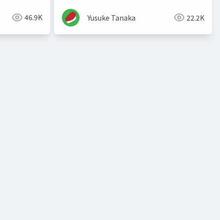
46.9K
Yusuke Tanaka
22.2K