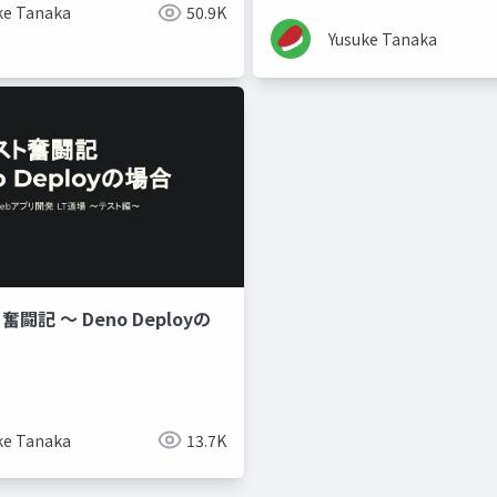
ke Tanaka
50.9K
Yusuke Tanaka
奮闘記 〜 Deno Deployの
ke Tanaka
13.7K