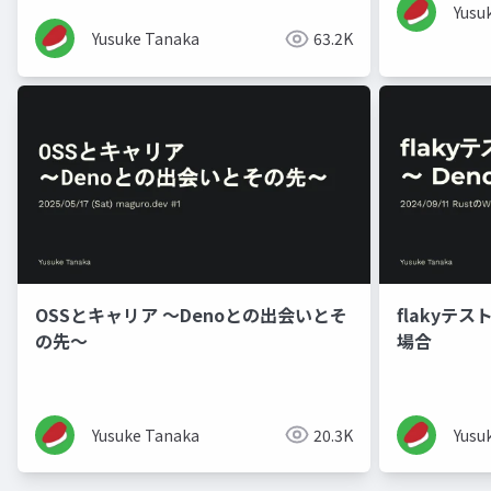
Yusu
Yusuke Tanaka
63.2K
OSSとキャリア ～Denoとの出会いとそ
flakyテスト
の先～
場合
Yusuke Tanaka
20.3K
Yusu