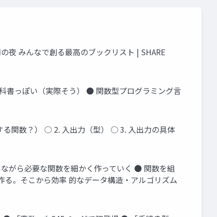
知の夜 みんなで創る最高のブックリスト | SHARE
教科書っぽい（実際そう） ● 関数型プログラミング言
数？） ○ 2. 入出力（型） ○ 3. 入出力の具体
いながら必要な関数を細かく作っていく ● 関数を組
作る。そこから効率 的なデータ構造・アルゴリズム