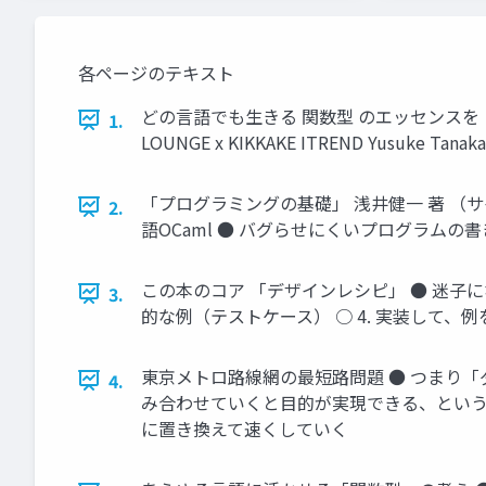
各ページのテキスト
どの言語でも生きる 関数型 のエッセンスを 「プ
1.
LOUNGE x KIKKAKE ITREND Yusuke Tanaka
「プログラミングの基礎」 浅井健一 著 （
2.
語OCaml ● バグらせにくいプログラムの
この本のコア 「デザインレシピ」 ● 迷子にな
3.
的な例（テストケース） ○ 4. 実装して、
東京メトロ路線網の最短路問題 ● つまり「
4.
み合わせていくと目的が実現できる、という
に置き換えて速くしていく