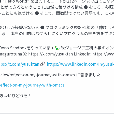
Hello world” を出力するコードが232ページまで出てこな
とができるということ に自然に気づける構成 ● むしろ、参
うことにも気づける ● そして、関数型ではない言語でも、この
だけしか経験がない人 ● プログラミング歴0〜2年の「伸びし
手段。 本当の目的はバグらせにくいプログラムの書き方を学ぶ
o Deploy、 Deno Sandboxをやっています🦕 米ジョージア工科
rotuna 𝕏: https://x.com/yusuktan LinkedIn: https://www
tps://x.com/yusuktan
https://www.linkedin.com/in/yusuk
ticles/reﬂect-on-my-journey-with-omscs に書きました
/reflect-on-my-journey-with-omscs
なる方はぜひどうぞ！