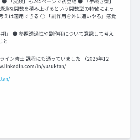
い ● 「変数」も245ページで初登場 ● 「手続き型」
照透過な関数を積み上げるという関数型の特徴によっ
考えは適用できる ○ 「副作用を外に追いやる」感覚
ろ期」 ● 参照透過性や副作用について意識して考え
こと
大学のオンライン修士 課程にも通っていました （2025年12
.linkedin.com/in/yusuktan/
tan/