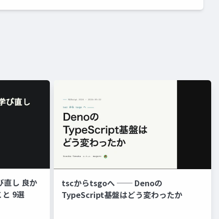
゙直し 良か
tscからtsgoへ ── Denoの
と 9選
TypeScript基盤はどう変わったか