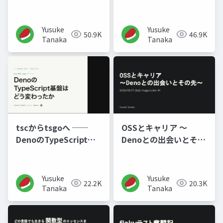
と 9選 後悔しているこ
と 9選
Yusuke
Yusuke
50.9K
46.9K
Tanaka
Tanaka
OSSとキャリア ～
tscからtsgoへ ──
Denoとの出会いとその
DenoのTypeScript基
先～
盤はどう変わったか
Yusuke
Yusuke
20.3K
22.2K
Tanaka
Tanaka