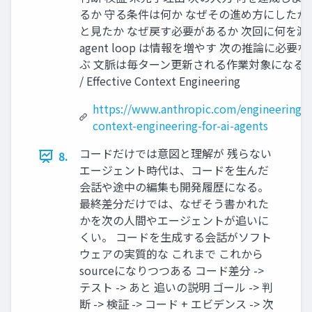
るか 守る条件は何か なぜその進め方にしたか
と見たか なぜ戻す必要があるか 次回に何を渡
agent loop は情報を増やす 次の推論に必要
ぶ 文脈は毎ターン更新される作業対象になる Ant
/ Effective Context Engineering
https://www.anthropic.com/engineering/ef
context-engineering-for-ai-agents
コードだけでは意図と理解が 残らない
8.
エージェント時代は、コードを生んだ
会話や途中の編集も開発履歴になる。
最終差分だけでは、なぜそう書かれた
かを次の人間やエージェントが追いに
くい。 コードを生成する会話がソフト
ウェアの実質的な これまで これから
sourceになりつつある コード差分 ->
テスト -> あと 追いの説明 ゴール -> 判
断 -> 検証 -> コード + エビデンス -> 次