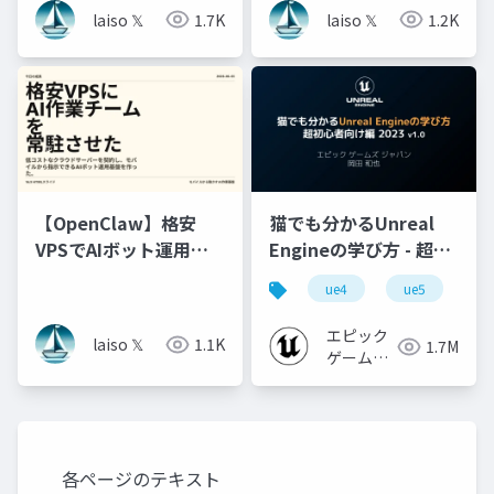
参照できる場所にした
laiso 𝕏
1.7K
laiso 𝕏
1.2K
メモ
【OpenClaw】格安
猫でも分かるUnreal
VPSでAIボット運用基
Engineの学び方 - 超初
盤を作ったメモ
心者向け編 - 2023 v1.0
ue4
ue5
u
エピック
laiso 𝕏
1.1K
1.7M
ゲームズ
ジャパン
各ページのテキスト