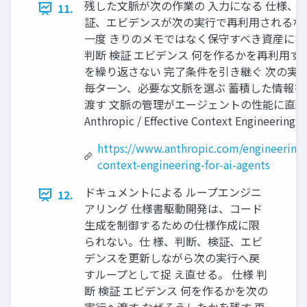
残した文脈が次の作業の 入力になる 仕様、
11.
証、エビデンスが次の実行で再利用されるな
一度 きりのメモではなく保守すべき資産にな
判断 検証 エビデンス 何を作るかを再利用す
を繰り返さない 完了条件を引き継ぐ 次の実
毎ターン、必要な文脈を選ぶ 蓄積した情報を
渡す 文脈の管理がエージェントの性能に直
Anthropic / Effective Context Engineering
https://www.anthropic.com/engineering/
context-engineering-for-ai-agents
ドキュメントによる ループエンジニ
12.
アリング 仕様書駆動開発は、コード
生成を制御するための仕様作成に限
られない。仕 様、判断、検証、エビ
デンスを更新しながら次の実行へ戻
すループとして捉 え直せる。 仕様 判
断 検証 エビデンス 何を作るかを次の