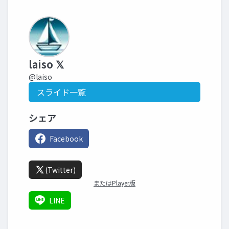
laiso 𝕏
@laiso
スライド一覧
シェア
Facebook
(Twitter)
またはPlayer版
LINE