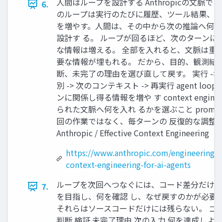
人間はループを設計する Anthropicの文脈では、
6.
のループは実行のたびに履歴、ツール結果、 
を増やす。人間は、その中から次の推論へ何
設計す る。 ループが回るほど、次のターンに
な情報は増える。 全部を入れると、文脈は重
要な情報が埋もれる。 だから、目的、観測結
断、未完了の理由を選び直して戻す。 実行 -> 観
別 -> 次のコンテキスト -> 再実行 agent loo
ンに関係し得る情報を増や す context enginee
られた文脈へ何を入れ るかを選ぶこと promp
回の作業ではなく、毎ターンの 反復的な調整
Anthropic / Effective Context Engineering
https://www.anthropic.com/engineering/ef
context-engineering-for-ai-agents
ループを次回へつなぐには、コード差分だけ
7.
を目指し、何を確認 し、なぜ戻すのかが必要
それらはソースコードだけには残らない。 ゴー
判断 検証 未完了理由 次の入力 何を達成しよ