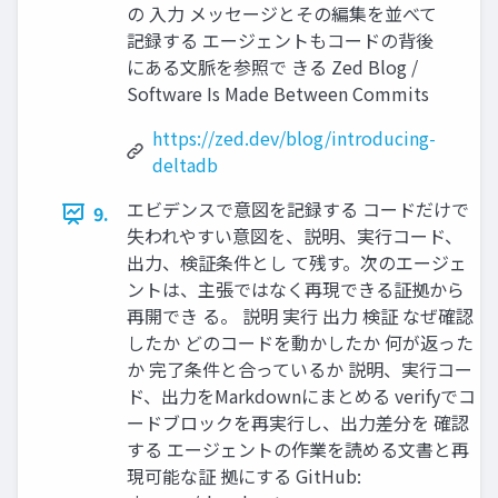
の 入力 メッセージとその編集を並べて
記録する エージェントもコードの背後
にある文脈を参照で きる Zed Blog /
Software Is Made Between Commits
https://zed.dev/blog/introducing-
deltadb
エビデンスで意図を記録する コードだけで
9.
失われやすい意図を、説明、実行コード、
出力、検証条件とし て残す。次のエージェ
ントは、主張ではなく再現できる証拠から
再開でき る。 説明 実行 出力 検証 なぜ確認
したか どのコードを動かしたか 何が返った
か 完了条件と合っているか 説明、実行コー
ド、出力をMarkdownにまとめる verifyでコ
ードブロックを再実行し、出力差分を 確認
する エージェントの作業を読める文書と再
現可能な証 拠にする GitHub: