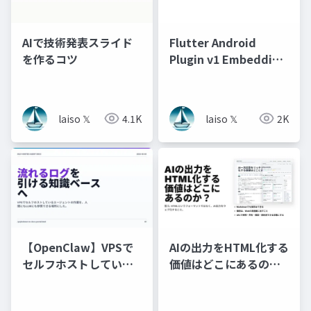
AIで技術発表スライド
Flutter Android
を作るコツ
Plugin v1 Embedding
APIの廃止について
laiso 𝕏
4.1K
laiso 𝕏
2K
【OpenClaw】VPSで
AIの出力をHTML化する
セルフホストしている
価値はどこにあるの
エージェントの作業
か？
を、人間にもLLMにも