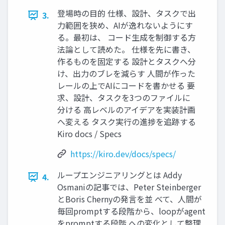
登場時の目的 仕様、設計、タスクで出
3.
力範囲を狭め、AIが逸れないようにす
る。最初は、 コード生成を制御する方
法論として読めた。 仕様を先に書き、
作るものを固定する 設計とタスクへ分
け、出力のブレを減らす 人間が作った
レールの上でAIにコードを書かせる 要
求、設計、タスクを3つのファイルに
分ける 高レベルのアイデアを実装計画
へ変える タスク実行の進捗を追跡する
Kiro docs / Specs
https://kiro.dev/docs/specs/
ループエンジニアリングとは Addy
4.
Osmaniの記事では、Peter Steinberger
とBoris Chernyの発言を並 べて、人間が
毎回promptする段階から、loopがagent
をpromptする段階 への変化として整理