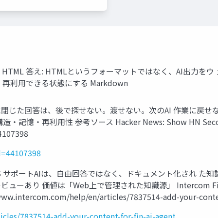
I HTML 答え: HTMLというフォーマットではなく、AI出力を
再利用できる状態にする Markdown
話に閉じた回答は、後で探せない。渡せない。次のAI 作業に戻せ
 参考ソース Hacker News: Show HN Second Brain - 
4107398
id=44107398
aS サポートAIは、自由回答ではなく、ドキュメント化され た
ーあり 価値は「Web上で管理された知識源」 Intercom Fin: Noti
/www.intercom.com/help/en/articles/7837514-add-your-conten
cles/7837514-add-your-content-for-fin-ai-agent