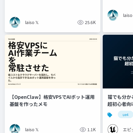
laiso
laiso 𝕏
25.6K
【OpenClaw】格安VPSでAIボット運用
猫でも分かるU
基盤を作ったメモ
超初心者向け編 
ue4
laiso 𝕏
1.1K
エピ