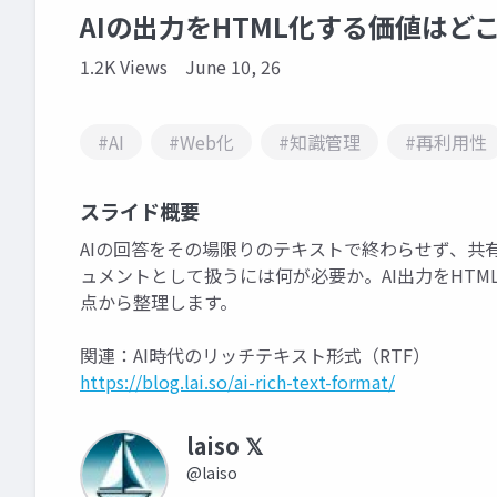
AIの出力をHTML化する価値はど
1.2K Views
June 10, 26
#AI
#Web化
#知識管理
#再利用性
スライド概要
AIの回答をその場限りのテキストで終わらせず、共
ュメントとして扱うには何が必要か。AI出力をHT
点から整理します。
関連：AI時代のリッチテキスト形式（RTF）
https://blog.lai.so/ai-rich-text-format/
laiso 𝕏
@laiso