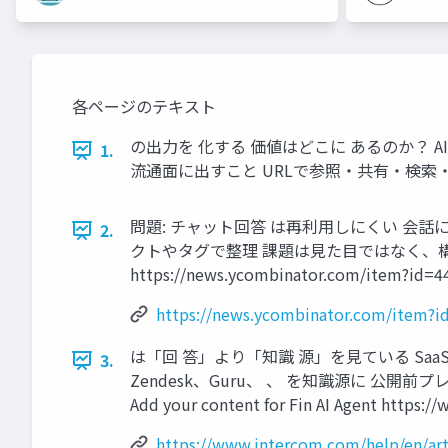
各ページのテキスト
の出力を 化する 価値はどこに あるのか？ A
1.
流通面に出すこと URLで参照・共有・検索・
問題: チャット回答 は再利用しにくい 会
2.
クトやタグで整理 課題は見た目ではなく、構造・記憶・再利用性
https://news.ycombinator.com/item?id=4
https://news.ycombinator.com/item?
は「回 答」より「知識 源」を見ている Sa
3.
Zendesk、Guru、 、 を知識源に 公開前プレビュ
Add your content for Fin AI Agent https:/
https://www.intercom.com/help/en/arti