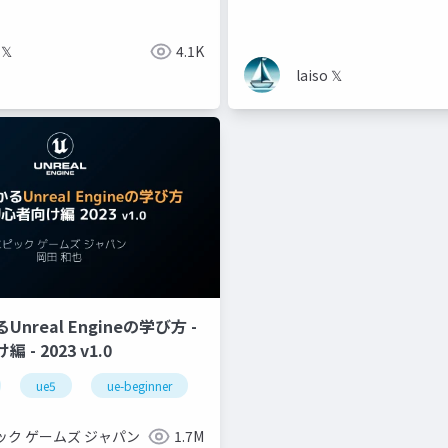
 𝕏
4.1K
laiso 𝕏
nreal Engineの学び方 -
- 2023 v1.0
ue5
ue-beginner
ック ゲームズ ジャパン
1.7M