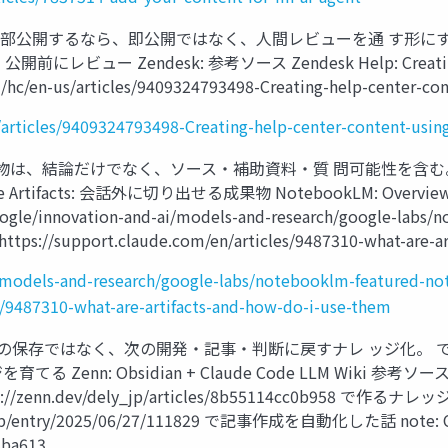
 外部公開するなら、即公開ではなく、人間レビューを通 す形にす
endesk: 参考ソース Zendesk Help: Creating help cen
m/hc/en-us/articles/9409324793498-Creating-help-center-con
articles/9409324793498-Creating-help-center-content-using
は、結論だけでなく、ソース・補助資料・質 問可能性を含む。 ソ
facts: 会話外に切り出せる成果物 NotebookLM: Overview 参考ソ
google/innovation-and-ai/models-and-research/google-labs
 https://support.claude.com/en/articles/9487310-what-are-
i/models-and-research/google-labs/notebooklm-featured-no
s/9487310-what-are-artifacts-and-how-do-i-use-them
の保存ではなく、次の開発・記事・判断に戻すナレ ッジ化。 で 化
レッジを育てる Zenn: Obsidian + Claude Code LLM W
tps://zenn.dev/dely_jp/articles/8b55114cc0b958 で作
.co.jp/entry/2025/06/27/111829 で記事作成を自動化した話 note: Cl
5ba613