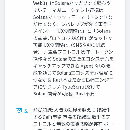
Web3」はSolanaハッカソンで勝ちや
すいテーマ AIエージェント連携は
Solanaでもホットテーマ（トレンドな
だけでなく、レバレッジが効く事業ド
メイン） 「UXの簡略化」と「Solana
の主要プロトコルの操作」がセットで
可能 UXの簡略化（SNSやAIのUI統
合） 、主要プロトコル操作、トークン
操作など Solanaの主要エコシステムを
キャッチアップできる Agent Kitの機
能を通じてSolanaエコシステム理解に
つながる Rust不要だからEVMエンジニ
アにやさしい TypeScriptだけで
Solana開発が可能。Rust不要
前提知識: 人間の限界を越えて 複雑化
5.
するDeFi市場 市場の複雑性 数千のプ
ロトコルと無数の投資戦略が存在 ポー