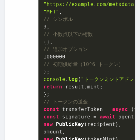
"https://example.com/metadata.
"MFT"
// シンボル
9
// 小数点以下の桁数
// 追加オプション
1000000
// 初期供給量（10^6 トークン）
console
.
log
(
"トークンミントアドレス
return
 result.
mint
;

// トークンの送金
const
 transferToken = 
async
const
 signature = 
await
 agent.
new
PublicKey
(recipient),

new
PublicKey
(tokenMint)
