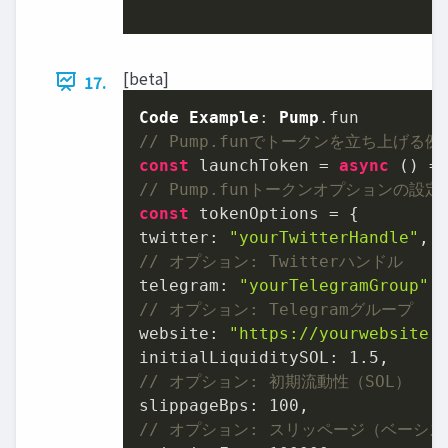
[beta]
17.
Code
Example
: 
Pump
.
fun
// Pump.funでトークンを立ち上げる例
const
 launchToken = 
async
// Pump.funトークンオプションの設定
const
twitter
: 
"yourTwitterHandle"
// オプション: Twitterハンドル
telegram
: 
"yourTelegramGroup"
// オプション: Telegramグループ
website
: 
"https://yourwebsite.
initialLiquiditySOL
: 
1.5
// オプション: 初期流動性（SOL）
slippageBps
: 
100
// オプション: スリッページ（ベーシ