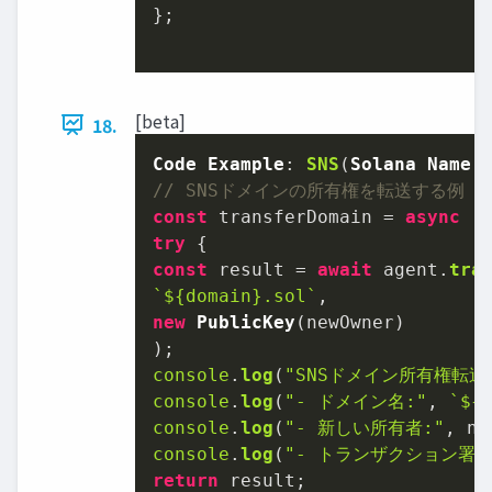
};

[beta]
18.
Code
Example
: 
SNS
(
Solana
Name
// SNSドメインの所有権を転送する例
const
 transferDomain = 
async
try
const
 result = 
await
 agent.
tra
`
${domain}
.sol`
new
PublicKey
(newOwner)

console
.
log
(
"SNSドメイン所有権転送
console
.
log
(
"- ドメイン名:"
, 
`
${
console
.
log
(
"- 新しい所有者:"
console
.
log
(
"- トランザクション署名
return
 result;
