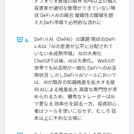
トフォリオ管理の限界 90%以上の個人
投資家が適切な管理ができていない現
状 DeFi×AIの融合 複雑性の閾値を超
えたDeFi市場で必然的な流れに
DeFi×AI（DeFAI）の課題 現状のDeFi
6.
x AIは「AIの恩恵が公平に分配されて
いない未成熟市場」 AIの大衆化
ChatGPT以後、AIは大衆化。 Web3の
世界でもAI活用が一般化 DeFiへのAI活
用状況 しかしDeFi×AIツールにおいて
は、AIが既存の知識格差を拡大する傾
向 AIによる格差拡大 高度な専門性が求
められるため、優秀なトレーダーはAI
で更なる 効率化を図る一方、投資初心
者はツールを使いこなせず、むしろ 従
来以上に不利な立場に