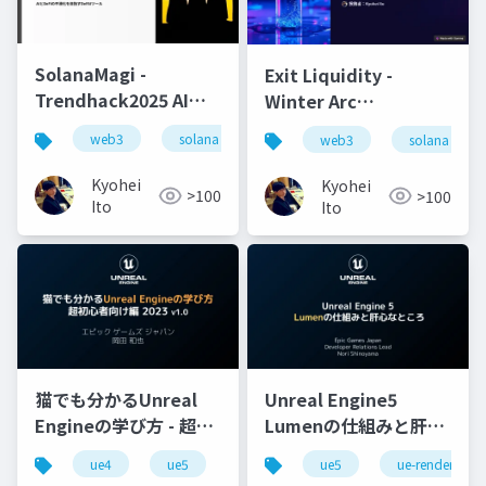
SolanaMagi -
Exit Liquidity -
Trendhack2025 AI
Winter Arc
Agent by Superteam
Matsumoto 2025 by
web3
solana
trendhack
solana agent kit
web3
solana
Japan
Solana
Kyohei
Kyohei
>100
>100
Ito
Ito
猫でも分かるUnreal
Unreal Engine5
Engineの学び方 - 超初
Lumenの仕組みと肝心
心者向け編 - 2023 v1.0
なところ
ue4
ue5
ue-beginner
ue5
ue-rendering