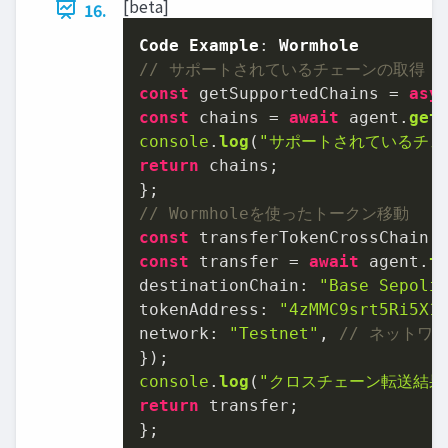
[beta]
16.
Code
Example
: 
Wormhole
// サポートされているチェーンの取得
const
 getSupportedChains = 
asy
const
 chains = 
await
 agent.
get
console
.
log
(
"サポートされているチェ
return
 chains;

// Wormholeを使ったトークン移動
const
 transferTokenCrossChain 
const
 transfer = 
await
 agent.
t
destinationChain
: 
"Base Sepoli
tokenAddress
: 
"4zMMC9srt5Ri5X1
network
: 
"Testnet"
, 
// ネットワ
console
.
log
(
"クロスチェーン転送結果
return
 transfer;

};
