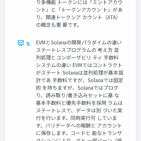
り多機能 トークンには「ミントアカウ
ント」と「トークンアカウン ト」があ
り、関連トークンア カウント（ATA）
の概念も重 要です。
EVMとSolanaの開発パラダイムの違い
9.
ステートレスプログラムの 考え方 並
列処理とコンポーザビリ ティ 手数料
システムの違い EVMではコントラクト
がステート Solanaは並列処理が基本設
計であ 手数料ですが、Solanaでは固定
的 を持ちますが、Solanaではプログ
り、読み取り/書き込みセットに基 な
基本手数料と優先手数料を採用 ラムは
ステートレスで、データは別 づいた実
行を行います。同時実行可 していま
す。バリデータへの報酬と アカウント
に保存します。コードと 能なトランザ
クションにより、ボト 一部バーン（焼