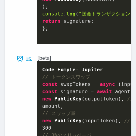
console
.
log
(
"送金トランザクション:
return
 signature;

};

[beta]
15.
Code
Exmple
: 
Jupiter
// トークンスワップ
const
 swapTokens = 
async
const
 signature = 
await
 agent.
new
PublicKey
(outputToken), 
//
// スワップ量
new
PublicKey
(inputToken), 
//
300
// 3%のスリッページ