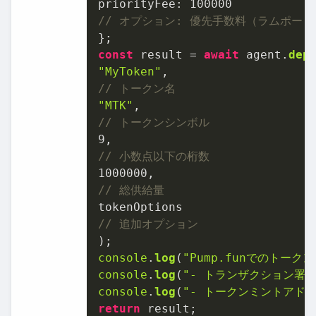
priorityFee
: 
100000
// オプション: 優先手数料（ラムポート
const
 result = 
await
 agent.
dep
"MyToken"
// トークン名
"MTK"
// トークンシンボル
9
// 小数点以下の桁数
1000000
// 総供給量
// 追加オプション
console
.
log
(
"Pump.funでのトーク
console
.
log
(
"- トランザクション署名
console
.
log
(
"- トークンミントアドレ
return
 result;
