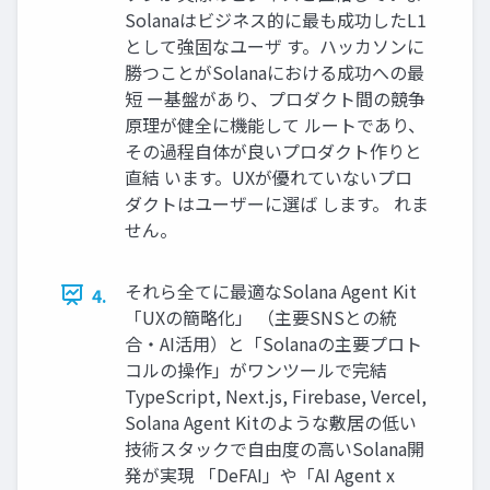
Solanaはビジネス的に最も成功したL1
として強固なユーザ す。ハッカソンに
勝つことがSolanaにおける成功への最
短 ー基盤があり、プロダクト間の競争
原理が健全に機能して ルートであり、
その過程自体が良いプロダクト作りと
直結 います。UXが優れていないプロ
ダクトはユーザーに選ば します。 れま
せん。
それら全てに最適なSolana Agent Kit
4.
「UXの簡略化」 （主要SNSとの統
合・AI活用）と「Solanaの主要プロト
コルの操作」がワンツールで完結
TypeScript, Next.js, Firebase, Vercel,
Solana Agent Kitのような敷居の低い
技術スタックで自由度の高いSolana開
発が実現 「DeFAI」や「AI Agent x