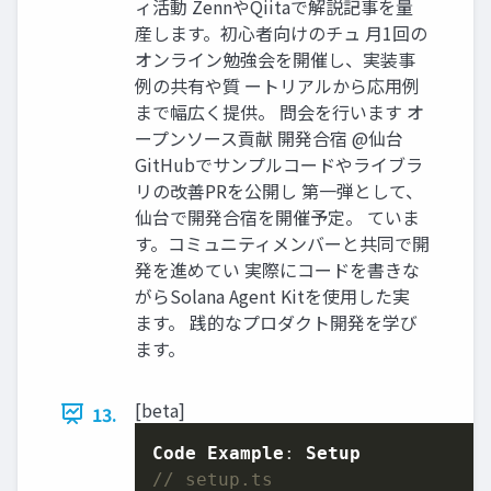
ィ活動 ZennやQiitaで解説記事を量
産します。初心者向けのチュ 月1回の
オンライン勉強会を開催し、実装事
例の共有や質 ートリアルから応用例
まで幅広く提供。 問会を行います オ
ープンソース貢献 開発合宿 @仙台
GitHubでサンプルコードやライブラ
リの改善PRを公開し 第一弾として、
仙台で開発合宿を開催予定。 ていま
す。コミュニティメンバーと共同で開
発を進めてい 実際にコードを書きな
がらSolana Agent Kitを使用した実
ます。 践的なプロダクト開発を学び
ます。
[beta]
13.
Code
Example
: 
Setup
// setup.ts