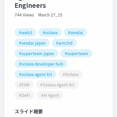
Engineers
744 Views
March 27, 25
#web3
#solana
#sendai
#sendai japan
#arm3rd
#superteam japan
#superteam
#solana developer hub
#solana agent kit
#Solana
#EVM
#Solana Agent Kit
#DeFi
#AI Agent
スライド概要