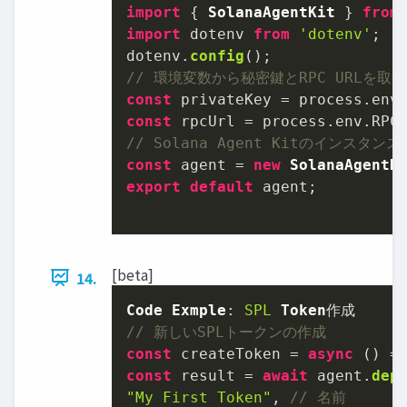
import
 { 
SolanaAgentKit
 } 
from
import
 dotenv 
from
'dotenv'
;

dotenv.
config
// 環境変数から秘密鍵とRPC URLを取得
const
 privateKey = process.
env
const
 rpcUrl = process.
env
.
RPC
// Solana Agent Kitのインスタン
const
 agent = 
new
SolanaAgentK
export
default
 agent;

[beta]
14.
Code
Exmple
: 
SPL
Token
// 新しいSPLトークンの作成
const
 createToken = 
async
const
 result = 
await
 agent.
dep
"My First Token"
, 
// 名前