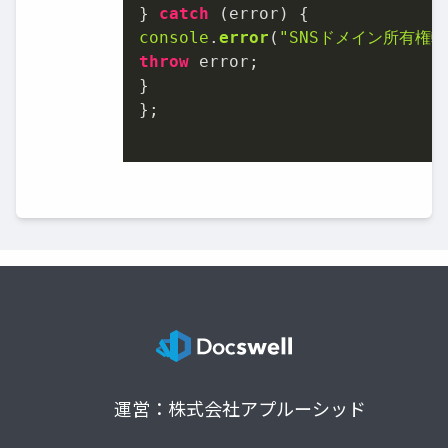
} 
catch
console
.
error
(
"SNSドメイン所有権転
throw
 error;

}

};

運営：株式会社アプルーシッド