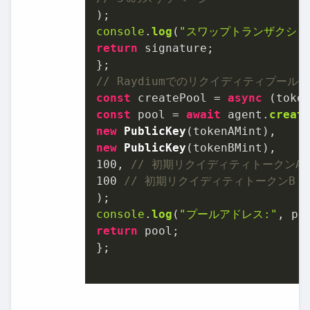
console
.
log
(
"スワップトランザクショ
return
 signature;

// Raydiumでのリクイディティプール
const
 createPool = 
async
const
 pool = 
await
 agent.
creat
new
PublicKey
new
PublicKey
100
, 
// 初期リクイディティトークンA
100
// 初期リクイディティトークンB
console
.
log
(
"プールアドレス:"
return
 pool;

};
