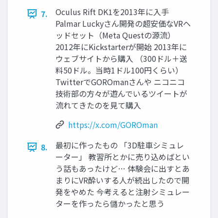
Oculus Rift DK1を2013年に入手
7.
Palmar Luckyさん開発の超安価なVRヘ
ッドセット（Meta Questの源流）
2012年にKickstarterが開始 2013年に
ウェブサイトから購入 （300ドル＋送
料50ドル。当時1ドル100円くらい）
TwitterでGOROmanさんや ニコニコ
技術部の方々が遊んでいるツイートが
流れてきたのを見て購入
https://x.com/GOROman
最初に作ったもの 「3D駐車シミュレ
8.
ーター」 教習所とかに売り込めばとい
う話もあったけど… 体験会に出すとあ
まりにVR酔いする人が続出したので開
発をやめた 今考えると注射シミュレー
ターを作ったら儲かったと思う