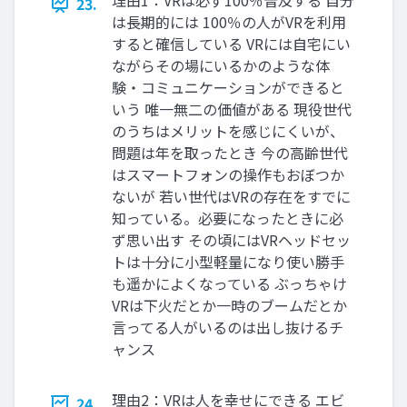
理由1：VRは必ず100％普及する 自分
23.
は長期的には 100％の人がVRを利用
すると確信している VRには自宅にい
ながらその場にいるかのような体
験・コミュニケーションができると
いう 唯一無二の価値がある 現役世代
のうちはメリットを感じにくいが、
問題は年を取ったとき 今の高齢世代
はスマートフォンの操作もおぼつか
ないが 若い世代はVRの存在をすでに
知っている。必要になったときに必
ず思い出す その頃にはVRヘッドセッ
トは十分に小型軽量になり使い勝手
も遥かによくなっている ぶっちゃけ
VRは下火だとか一時のブームだとか
言ってる人がいるのは出し抜けるチ
ャンス
理由2：VRは人を幸せにできる エビ
24.