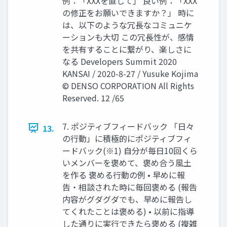
例：「XXXを直して」 良い例：「XXX
の修正をお願いできますか？」 時に
は、以下のような冗長なコミュニケ
ーションも大切 この冗長性が、感情
を共有することに繋がり、楽しさに
なる Developers Summit 2020
KANSAI / 2020-8-27 / Yusuke Kojima
© DENSO CORPORATION All Rights
Reserved. 12 /65
7. ポジティブフィードバック 「日々
13.
の行動」に積極的にポジティブフィ
ードバック(※1) 自分が毎日10回くら
いメンバーを褒めて、褒め合う風土
を作る 褒める行動の例 • 早めに報
告・相談された時に毎回褒める (報告
内容がグダグダでも、早めに報告し
てくれたことは褒める) • 以前に指導
した通りに実行できたら褒める (複雑