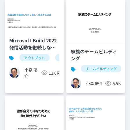
Microsoft Build 2022
発信活動を継続しなが
家族のチームビルディ
ら楽しく成長する方法
ング
アウトプット
チームビルディング
ハピネスチーム
チームビルディング
小島 優
12.6K
介
小島 優介
5.5K