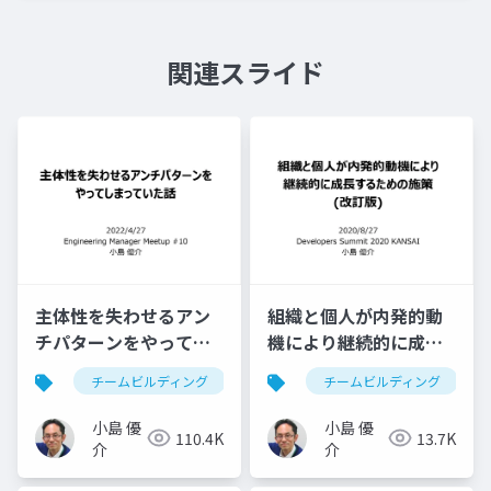
関連スライド
主体性を失わせるアン
組織と個人が内発的動
チパターンをやってし
機により継続的に成長
まっていた話
するための施策
チームビルディング
育成
チームビルディング
ハピネスチームビルディ
小島 優
小島 優
110.4K
13.7K
介
介