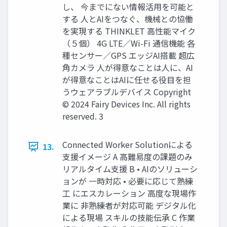
し、 今までにない情報活用を可能と
する 人とAIをつなぐ、機械との協働
を実現する THINKLET 高性能マイク
（５個） 4G LTE／Wi-Fi 通信機能 各
種センサー／GPS エッジAI搭載 超広
角カメラ 人が得意なことは人に、AI
が得意なことはAIに任せる役目を担
うウェアラブルデバイス Copyright
© 2024 Fairy Devices Inc. All rights
reserved. 3
Connected Worker Solutionによる
13.
支援イメージ A 高難易度の課題のみ
リアルタイム支援 B • AIのソリューシ
ョンが 一時対応 • 必要に応じて熟練
工 にエスカレーション 高度な現場作
業に 非熟練者が対応可能 デジタル化
による現場 スキルの技能伝承 C 作業