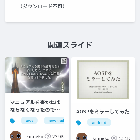
（ダウンロード不可）
関連スライド
マニュアルを書かねば
ならなくなったので、
AOSPをミラーしてみた
ついでにAWS Control
aws
aws control tower
secjaws
security
android
Towerの入門書を書い
てみました。
kinneko
23.9K
kinneko
15.1K