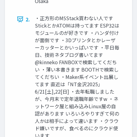
Osaka
・正方形のM5Stack買わない人です
2.
StickとかATOMは持ってます ESP32は
モジュールのが好きです ・ハンダ付け
が面倒です ・3Dプリンタとかレーザ
ーカッターとかいっぱいです ・平日毎
日、技術ネタブログ書いてます
@kinneko FANBOXで検索してくだち
い ・薄い本書きます BOOTHで検索し
てくだちい ・Maker系イベント出展し
てます 直近は「NT金沢2025」
6/21[土],22[日] ・去年転職しました
が、今月末で定年退職年齢ですw ・ネ
ットワーク屋と組み込みLinux屋の自
認があります いろいろやりすぎて何の
人かは相手によって違います ・クラウ
ド嫌いですが、食べるのにクラウド使
います