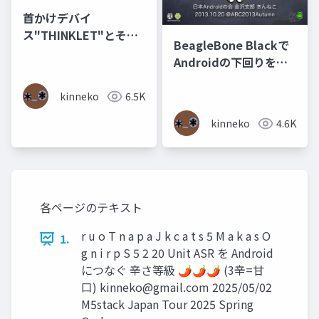
首かけデバイ
ス"THINKLET"とその
BeagleBone Blackで
応用
Androidの下回りを学
ぼう(公開版)
kinneko
6.5K
kinneko
4.6K
各ページのテキスト
r u o T n a p a J k c a t s 5 M a k a s O
1.
g n i r p S 5 2 20 Unit ASR を Android
につなぐ 辛さ等級 🌶🌶🌶 (3辛=甘
口)
kinneko@gmail.com
2025/05/02
M5stack Japan Tour 2025 Spring