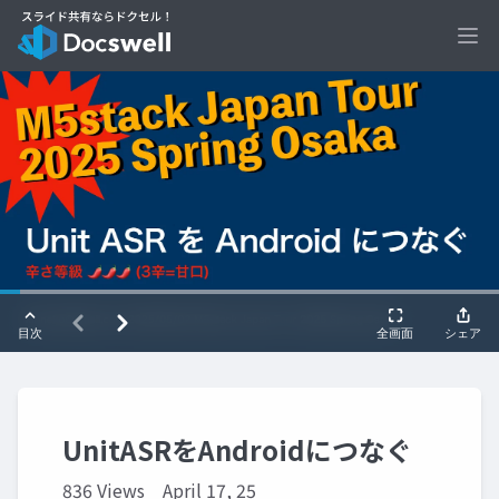
Ope
UnitASRをAndroidにつなぐ
836 Views
April 17, 25