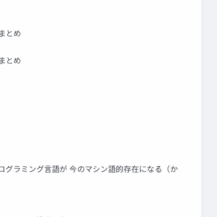
とまとめ
とまとめ
た
用 数年後にはプログラミング言語が 今のマシン語的存在になる（か