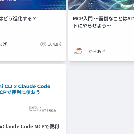
Mはどう進化する？
MCP入門 〜面倒なことはA
トにやらせよう〜
あげ
164.9K
からあげ
IxClaude Code MCPで便利