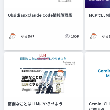
ObsidianxClaude Code情報管理術
MCPでLL
からあげ
165K
から
面倒なことはLLMにやらせよう
Gemini CL
に使おう