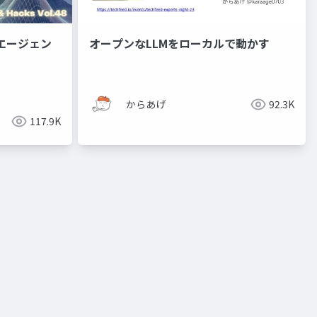
Iエージェン
オープンなLLMをローカルで動かす
からあげ
92.3K
117.9K