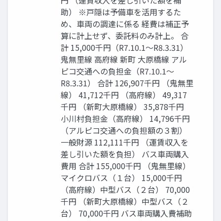
円 （運賃収入を差し引いた額を補
助） ※戸隠は予備車を活用するた
め、車両の調達に係る 経費は補正予
算に計上せず、委託料のみ計上。 合
計 15,000千円（R7.10.1～R8.3.31）
鬼無里線 高府線 新町 大原橋線 アル
ピコ交通への負担金（R7.10.1～
R8.3.31） 合計 126,907千円 （鬼無里
線） 41,712千円 （高府線） 49,317
千円 （新町大原橋線） 35,878千円
小川村負担金（高府線） 14,796千円
（アルピコ交通への負担額の３割）
一般財源 112,111千円 （運賃収入を
差し引いた額を負担） バス車両購入
費用 合計 155,000千円 （鬼無里線）
マイクロバス（１台） 15,000千円
（高府線）中型バス（２台） 70,000
千円 （新町大原橋線）中型バス（２
台） 70,000千円 バス車両購入費補助