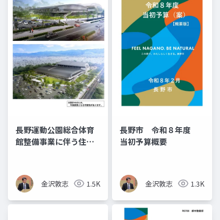
長野運動公園総合体育
長野市 令和８年度
館整備事業に伴う住民
当初予算概要
説明会の資料
金沢敦志
1.5K
金沢敦志
1.3K