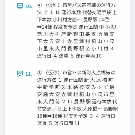
④ （仮称）市営バス高府線の運行方
10.
法 ２ １ 10 運行本数 代替交通手段 上
下本数 小川村方面～ ⾧野駅 14便
➡14便 程度を予定 運行区間 中 小 初
高 川 大 引 府 新 野 田 条 支 所 前 安
下 大 五 安 十 寺 里 瀬 村 脇 山 小 茂
市 里 東 大 門 ⾧ 野 駅 至 小 川 村 ３
運行日 ４ 運賃 ５ 運行車両 10
⑤ （仮称）市営バス新町大原橋線の
11.
運行方法 １ 運行区間 新 大 原 橋 町
中 新 学 町 久 米 路 校 安 み す ず 橋
安 庭 大 安 寺 瀬 村 脇 山 小 茂 市 里
東 大 門 前 ２ 11 ⾧ 野 駅 運行本数 代
替交通手段 上下本数 大原橋～ ⾧野駅
16便➡16便 程度を予定 ３ ４ 運行日
運賃 ５ 運行車両 11