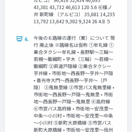
ルピコ） 96,416 52,434 46,695
43,381 43,732 46,613 120 5.6 ⑥篠ノ
井 新町線 （アルピコ） 35,681 14,235
13,792 13,642 9,382 9,324 26 4.8 ５
今後の６路線の運行（案）について 現
6.
行 廃止後 ※路線名は仮称 ①牟礼線 ①
乗合タクシー牟礼線 • ⾧野駅～三輪～
若槻～飯綱町 • 宇木（三輪）～若槻～
飯綱町 ②県道戸隠線 ②乗合タクシー
芋井線 • 市街地～西⾧野～芋井～戸隠
• 善光寺大門～西⾧野～芋井～（戸
隠） ③⿁無里線 ③市営バス⿁無里線 •
市街地～西⾧野～戸隠～⿁無里 • 市街
地～西⾧野～戸隠～⿁無里 ④高府線
④市営バス高府線 • 市街地～安茂里～
中条～小川村 • 市街地～安茂里～中条
～小川村 ⑤新町大原橋線 ⑤市営バス
新町大原橋線 • 市街地～安茂里～信州