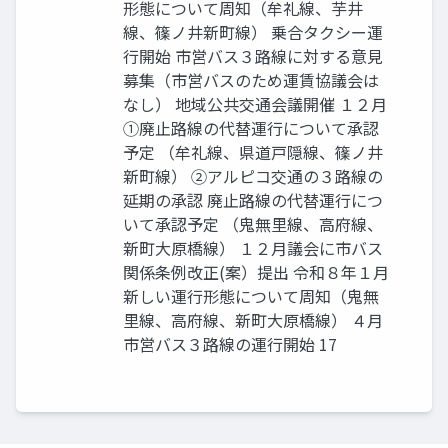
形態について周知（牟礼線、芋井
線、篠ノ井新町線） 乗合タクシー運
行開始 市営バス３路線に対する意見
募集（市営バスのため運賃協議会は
なし） 地域公共交通会議開催 １２月
①廃止路線の代替運行について承認
予定 （牟礼線、県道戸隠線、篠ノ井
新町線） ②アルピコ交通の３路線の
延期の承認 廃止路線の代替運行につ
いて承認予定 （鬼無里線、高府線、
新町大原橋線） １２月議会に市バス
関係条例改正(案）提出 令和８年１月
新しい運行形態について周知（鬼無
里線、高府線、新町大原橋線） ４月
市営バス３路線の運行開始 17