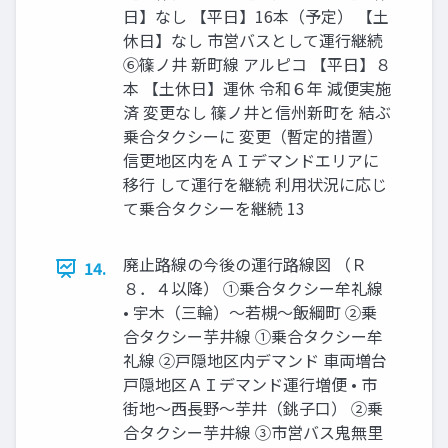
日】なし 【平日】16本（予定） 【土
休日】なし 市営バスとして運行継続
⑥篠ノ井 新町線 アルピコ 【平日】８
本 【土休日】運休 令和６年 減便実施
済 変更なし 篠ノ井と信州新町を 結ぶ
乗合タクシーに 変更（暫定的措置）
信更地区内をＡＩデマンドエリアに
移行 して運行を継続 利用状況に応じ
て乗合タクシーを継続 13
廃止路線の今後の運行路線図 （Ｒ
14.
８．４以降） ①乗合タクシー牟礼線
• 宇木（三輪）～若槻～飯綱町 ②乗
合タクシー芋井線 ①乗合タクシー牟
礼線 ②戸隠地区内デマンド 車両増台
戸隠地区ＡＩデマンド運行増便 • 市
街地～西⾧野～芋井（銚子口） ②乗
合タクシー芋井線 ③市営バス⿁無里