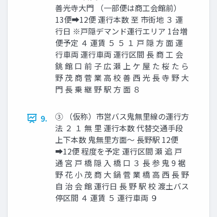
善光寺大門 （一部便は商工会館前）
13便➡12便 運行本数 至 市街地 ３ 運
行日 ※戸隠デマンド運行エリア 1台増
便予定 ４ 運賃 ５ ５ １ 戸 隠 方 面 運
行車両 運行車両 運行区間 ⾧ 商 工 会
銚 館 口 前 子 広 瀬 上 ケ 屋 た 桜 た ら
野 茂 商 菅 業 高 校 善 西 光 ⾧ 寺 野 大
門 ⾧ 乗 継 野 駅 方 面 ８
③ （仮称）市営バス⿁無里線の運行方
9.
法 ２ １ 無 里 運行本数 代替交通手段
上下本数 ⿁無里方面～ ⾧野駅 12便
➡12便 程度を予定 運行区間 瀬 追 戸
通 宮 戸 橋 隠 入 橋 口 ３ ⾧ 参 ⿁ 9 裾
野 花 小 茂 商 大 鍋 菅 業 橋 高 西 ⾧ 野
自 治 会 館 運行日 ⾧ 野 駅 校 渡土バス
停区間 ４ 運賃 ５ 運行車両 ９