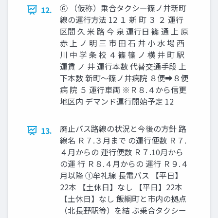
⑥ （仮称）乗合タクシー篠ノ井新町
12.
線の運行方法 12 １ 新 町 ３ ２ 運行
区間 久 米 路 今 泉 運行日 篠 通 上 原
赤 上 ノ 明 三 市 田 石 井 小 水 場 西
川 中 学 条 校 ４ 篠 篠 ノ 横 井 町 駅
運賃 ノ 井 運行本数 代替交通手段 上
下本数 新町～篠ノ井病院 ８便➡８便
病 院 ５ 運行車両 ※Ｒ８.４から信更
地区内 デマンド運行開始予定 12
廃止バス路線の状況と今後の方針 路
13.
線名 Ｒ７.３月まで の運行便数 Ｒ７.
４月からの 運行便数 Ｒ７.10月から
の運 行 Ｒ８.４月からの 運行 Ｒ９.４
月以降 ①牟礼線 長電バス 【平日】
22本 【土休日】なし 【平日】22本
【土休日】なし 飯綱町と市内の拠点
（北長野駅等）を結 ぶ乗合タクシー