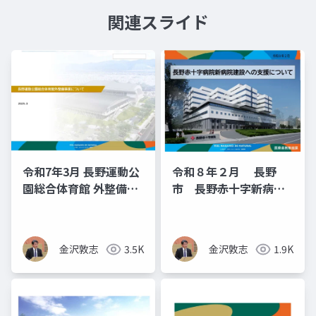
関連スライド
令和7年3月 長野運動公
令和８年２月 長野
園総合体育館 外整備事
市 長野赤十字新病院
業について
建設支援（長野市議
金沢敦志）
金沢敦志
3.5K
金沢敦志
1.9K