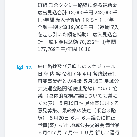
町線 乗合タクシー路線に係る補助金
歳出見込合計 18,000千円 248,000千
円/年間 歳入予算額（Ｒ８～）／年
全額一般財源 18,000千円 （運賃収入
を差し引いた額を補助） 歳入見込合
計 一般財源見込額 70,232千円/年間
177,768千円/年間 16 16
廃止路線及び見直しのスケジュール
17.
日 程 内 容 令和７年４月 各路線運行
可能事業者との協議 ５月16日 地域公
共交通会議開催 廃止路線について協
議 （具体的な検討案について会議に
て公表） ５月19日～ 具体案に対する
意見募集、最終案の決定（乗合３路
線） ６月20日 ６月 ６月議会に補正
予算(案）提出 地域公共交通会議開催
６月or７月 ７月～ １０月 新しい運行