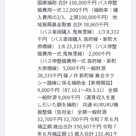
国庫補助 合計 100,000千円 バス停整
備費用一式 12,000千円 （補助率：購
入費用の2/3、上限100,000千円） 地
域振興基金取崩 合計 38,665千円
（バス車両購入 鬼無里線） 1/3 8,332
千円 （バス車両購入 高府線・新町大
原橋線） 1/6 23,333千円 （バス停整
備費用一式 鬼無里線） 2,000千円
（バス停整備費用一式 高府線・新町
大原橋線） 5,000千円 一般財源
28,335千円 篠ノ井 新町線 乗合タク
シー路線に係る補助金【新規開設】
9,000千円（R7.10.1～R8.3.31） 全額
一般財源 9,000千円 （運賃収入を差
し引いた額を補助） 共通 KURURU機
器整備（負担金） 全額一般財源
32,700千円 32,700千円 令和７年６月
補正額 歳出合計 350,607千円 令和７
年６月補正額 15 歳入合計 153,461千