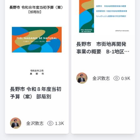
長野市 市街地再開発
事業の概要 B-1地区市
街地再開発事業 もん
ぜんぷら座敷地利活用
検討
金沢敦志
0.9K
長野市 令和８年度当初
予算（案） 部局別
金沢敦志
1.3K