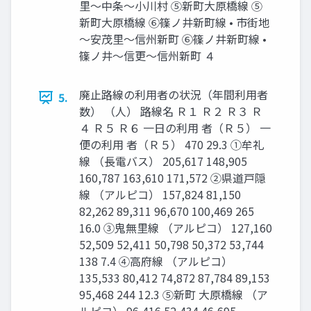
里～中条～小川村 ⑤新町大原橋線 ⑤
新町大原橋線 ⑥篠ノ井新町線 • 市街地
～安茂里～信州新町 ⑥篠ノ井新町線 •
篠ノ井～信更～信州新町 ４
廃止路線の利用者の状況（年間利用者
5.
数） （人） 路線名 Ｒ１ Ｒ２ Ｒ３ Ｒ
４ Ｒ５ Ｒ６ 一日の利用 者（Ｒ５） 一
便の利用 者（Ｒ５） 470 29.3 ①牟礼
線 （長電バス） 205,617 148,905
160,787 163,610 171,572 ②県道戸隠
線 （アルピコ） 157,824 81,150
82,262 89,311 96,670 100,469 265
16.0 ③鬼無里線 （アルピコ） 127,160
52,509 52,411 50,798 50,372 53,744
138 7.4 ④高府線 （アルピコ）
135,533 80,412 74,872 87,784 89,153
95,468 244 12.3 ⑤新町 大原橋線 （ア