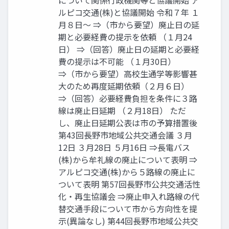
について関係行政機関等と協議開始 ア
ルピコ交通(株)と協議開始 令和７年 １
月８日～ ⇒（市から要望）廃止日の延
期と必要経費の提示を依頼 （１月24
日） ⇒（回答）廃止日の延期と必要経
費の提示は不可能 （１月30日）
⇒（市から要望）高校生通学等影響甚
大のため再度延期依頼（２月６日）
⇒（回答）必要経費負担を条件に３路
線は廃止日延期 （２月18日） ただ
し、廃止日延期公表は市の予算措置後
第43回長野市地域公共交通会議 ３月
12日 ３月28日 ５月16日 ⇒長電バス
(株)から牟礼線の廃止について表明 ⇒
アルピコ交通(株)から５路線の廃止に
ついて表明 第57回長野市公共交通活性
化・再生協議会 ⇒廃止申入れ路線の代
替交通手段について市から方向性を提
示(異論なし) 第44回長野市地域公共交