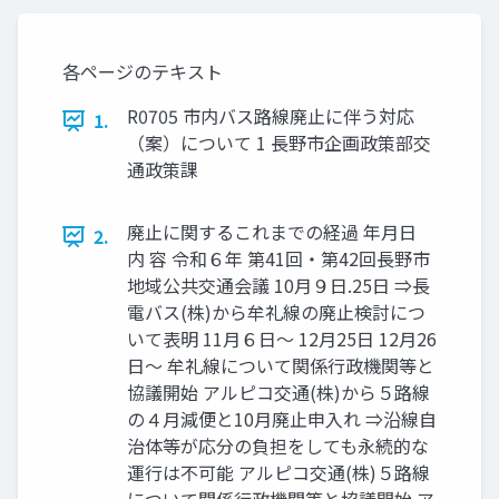
各ページのテキスト
R0705 市内バス路線廃止に伴う対応
1.
（案）について 1 長野市企画政策部交
通政策課
廃止に関するこれまでの経過 年月日
2.
内 容 令和６年 第41回・第42回長野市
地域公共交通会議 10月９日.25日 ⇒長
電バス(株)から牟礼線の廃止検討につ
いて表明 11月６日～ 12月25日 12月26
日～ 牟礼線について関係行政機関等と
協議開始 アルピコ交通(株)から５路線
の４月減便と10月廃止申入れ ⇒沿線自
治体等が応分の負担をしても永続的な
運行は不可能 アルピコ交通(株)５路線