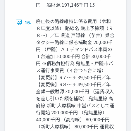
円 一般財源 197,146千円 15
廃止後の路線維持に係る費用（令和
16.
８年度以降） 路線名 歳出予算額（Ｒ
８～）／年 県道 戸隠線 （芋井）乗合
タクシー路線に係る補助金 20,000千
円 （戸隠）ＡＩデマンドバス車両の
１台追加 10,000千円 合計 30,000千
円 ※債務負担行為 鬼無里・戸隠市バ
ス運行事業費（４台⇒５台に増）
【変更前】R７～９ 39,500千円／年
【変更後】R８～９ 49,500千円／年
全額一般財源 30,000千円 （運賃収入
を差し引いた額を補助） 鬼無里線 高
府線 新町 大原橋線 市営バスとして運
行開始 200,000千円 （鬼無里線）
40,000千円 （高府線） 80,000千円
（新町大原橋線） 80,000千円 運賃収