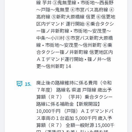
線 芋井 ③⿁無里線 • 市街地～西⾧野
～戸隠～⿁無里 ④市営バス高府線 ④
高府線 ⑤新町大原橋線 信更 ⑥信更地
区内デマンド 運行開始 ⑥乗合タクシ
ー篠ノ井新町線 • 市街地～安茂里～
中条～小川村 ⑤市営バス新町大原橋
線 • 市街地～安茂里～信州新町 ⑥乗
合タクシー篠ノ井新町線 信更地区内
ＡＩデマンド運行開始 • 篠ノ井～信
更～信州新町 14
廃止後の路線維持に係る費用（令和
15.
７年度） 路線名 県道 戸隠線 歳出予
算額（Ｒ７） （芋井）乗合タクシー
路線に係る補助金【新規開設】
10,000千円 （戸隠）ＡＩデマンドバ
ス車両の１台追加 5,000千円 歳入予
算額（Ｒ７） 全額一般財源 15,000千