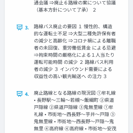
通会議 ⇒廃止６路線の案について協議
（基本方針について了承） ２
路線バス廃止の要因 １ 慢性的、構造
3.
的な運転士不足 ⇒大型二種免許保有者
の減少と高齢化 ⇒コロナ禍による離職
者の未回復、重労働低賃金 による忌避
⇒拘束時間の厳格化による１人当たり
運転可能時間 の減少 ２ 路線バス利用
者の減少 ３ インバウンド需要による
収益性の高い観光輸送へ の注力 ３
廃止路線となる路線の現況図 ①牟礼線
4.
• ⾧野駅～三輪～若槻～飯綱町 ②県道
戸隠線 ②県道戸隠線 ③⿁無里線 ①牟
礼線 • 市街地～西⾧野～芋井～戸隠 ③
⿁無里線 • 市街地～西⾧野～戸隠～⿁
無里 ④高府線 ④高府線 • 市街地～安茂