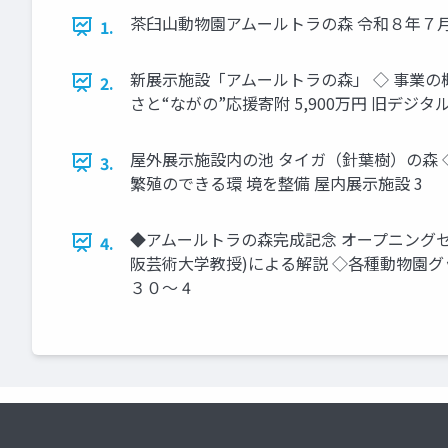
茶臼山動物園アムールトラの森 令和８年７月
1.
新展示施設「アムールトラの森」 ◇ 事業の概要
2.
さと“ながの”応援寄附 5,900万円 旧デジ
屋外展示施設内の池 タイガ（針葉樹）の森 
3.
繁殖のできる環 境を整備 屋内展示施設 3
◆アムールトラの森完成記念 オープニングセレ
4.
阪芸術大学教授)による解説 ◇各種動物園グ
３０～ 4