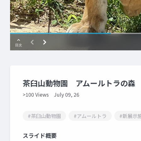
茶臼山動物園 アムールトラの森 
>100 Views
July 09, 26
#茶臼山動物園
#アムールトラ
#新展示
スライド概要