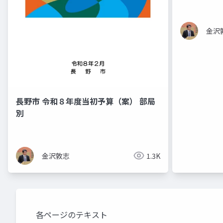
金沢
長野市 令和８年度当初予算（案） 部局
別
金沢敦志
1.3K
各ページのテキスト