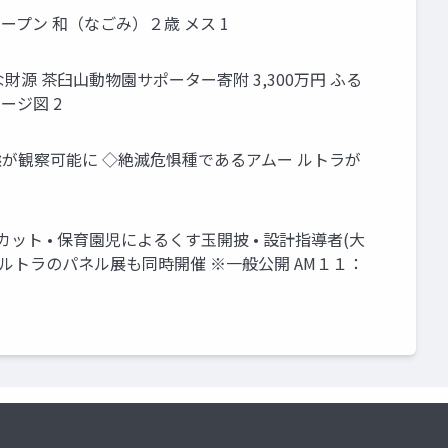
プン 和（なごみ）２歳 メス 1
財源 茶臼山動物園サポーター寄附 3,300万円 ふる
ージ図 2
態が観察可能に ◇絶滅危惧種であるアムー ルトラが
ト • 保育園児によるくす玉開披 • 設計指導者(大
ルトラのパネル展も同時開催 ※一般公開 AM１１：