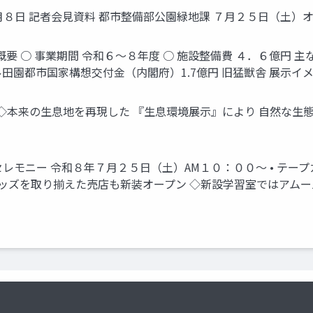
８日 記者会見資料 都市整備部公園緑地課 ７月２５日（土）オー
 ○ 事業期間 令和６～８年度 ○ 施設整備費 ４．６億円 主な
タル田園都市国家構想交付金（内閣府）1.7億円 旧猛獣舎 展示イメ
◇本来の生息地を再現した 『生息環境展示』により 自然な生
モニー 令和８年７月２５日（土）AM１０：００～ • テープカッ
ッズを取り揃えた売店も新装オープン ◇新設学習室ではアムー