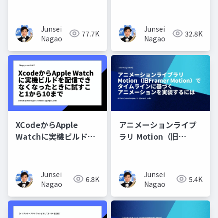
ョン開発：React
点
Server Componentを
使った機能実装とテス
Junsei
Junsei
77.7K
32.8K
トの結合
Nagao
Nagao
XCodeからApple
アニメーションライブ
Watchに実機ビルドを
ラリ Motion（旧
配信できなくなったと
Framer Motion）でタ
きに試すこと1から10ま
イムラインに基づく ア
で
ニメーションを実装す
Junsei
Junsei
6.8K
5.4K
るには
Nagao
Nagao