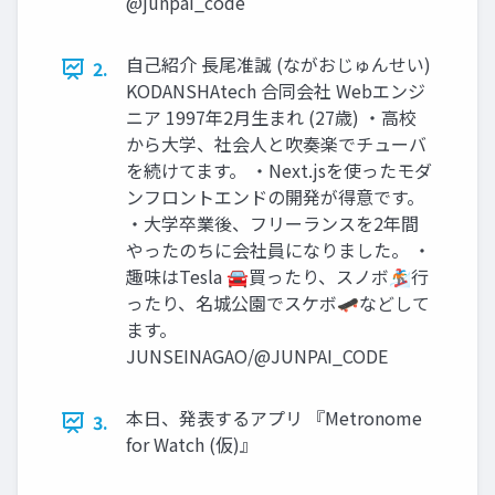
@junpai_code
自己紹介 長尾准誠 (ながおじゅんせい)
2.
KODANSHAtech 合同会社 Webエンジ
ニア 1997年2月生まれ (27歳) ・高校
から大学、社会人と吹奏楽でチューバ
を続けてます。 ・Next.jsを使ったモダ
ンフロントエンドの開発が得意です。
・大学卒業後、フリーランスを2年間
やったのちに会社員になりました。 ・
趣味はTesla 🚘買ったり、スノボ🏂行
ったり、名城公園でスケボ🛹などして
ます。
JUNSEINAGAO/@JUNPAI_CODE
本日、発表するアプリ 『Metronome
3.
for Watch (仮)』