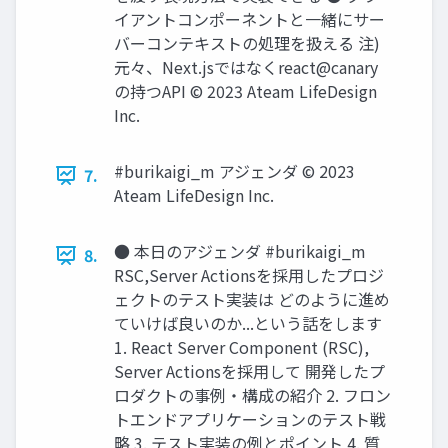
イアントコンポーネントと⼀緒にサー
バーコンテキストの処理を扱える 注)
元々、Next.jsではなくreact@canary
の持つAPI © 2023 Ateam LifeDesign
Inc.
#burikaigi_m アジェンダ © 2023
7.
Ateam LifeDesign Inc.
● 本⽇のアジェンダ #burikaigi_m
8.
RSC,Server Actionsを採⽤したプロジ
ェクトのテスト実装は どのように進め
ていけば良いのか...という話をします
1. React Server Component (RSC),
Server Actionsを採⽤して 開発したプ
ロダクトの事例‧構成の紹介 2. フロン
トエンドアプリケーションのテスト戦
略 3. テスト実装の例とポイント 4. 質