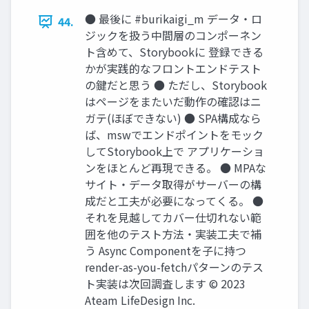
● 最後に #burikaigi_m データ‧ロ
44.
ジックを扱う中間層のコンポーネン
ト含めて、Storybookに 登録できる
かが実践的なフロントエンドテスト
の鍵だと思う ● ただし、Storybook
はページをまたいだ動作の確認はニ
ガテ(ほぼできない) ● SPA構成なら
ば、mswでエンドポイントをモック
してStorybook上で アプリケーショ
ンをほとんど再現できる。 ● MPAな
サイト‧データ取得がサーバーの構
成だと⼯夫が必要になってくる。 ●
それを⾒越してカバー仕切れない範
囲を他のテスト⽅法‧実装⼯夫で補
う Async Componentを⼦に持つ
render-as-you-fetchパターンのテス
ト実装は次回調査します © 2023
Ateam LifeDesign Inc.