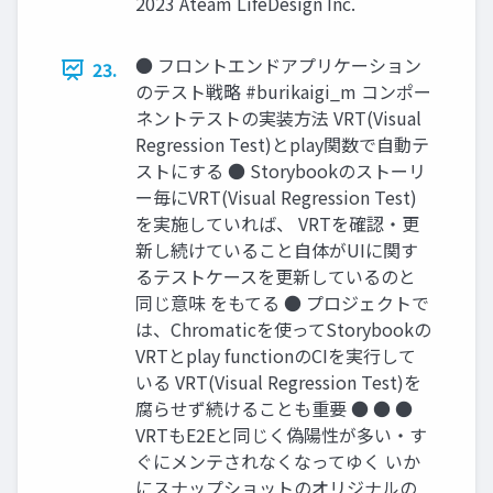
2023 Ateam LifeDesign Inc.
● フロントエンドアプリケーション
23.
のテスト戦略 #burikaigi_m コンポー
ネントテストの実装⽅法 VRT(Visual
Regression Test)とplay関数で⾃動テ
ストにする ● Storybookのストーリ
ー毎にVRT(Visual Regression Test)
を実施していれば、 VRTを確認‧更
新し続けていること⾃体がUIに関す
るテストケースを更新しているのと
同じ意味 をもてる ● プロジェクトで
は、Chromaticを使ってStorybookの
VRTとplay functionのCIを実⾏して
いる VRT(Visual Regression Test)を
腐らせず続けることも重要 ● ● ●
VRTもE2Eと同じく偽陽性が多い‧す
ぐにメンテされなくなってゆく いか
にスナップショットのオリジナルの