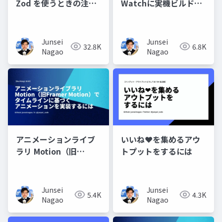
Watchに実機ビルドを
Zod を使うときの注意
配信できなくなったと
点
きに試すこと1から10ま
で
Junsei
Junsei
6.8K
32.8K
Nagao
Nagao
アニメーションライブ
いいね❤️を集めるアウ
ラリ Motion（旧
トプットをするには
Framer Motion）でタ
イムラインに基づく ア
ニメーションを実装す
Junsei
Junsei
5.4K
4.3K
るには
Nagao
Nagao