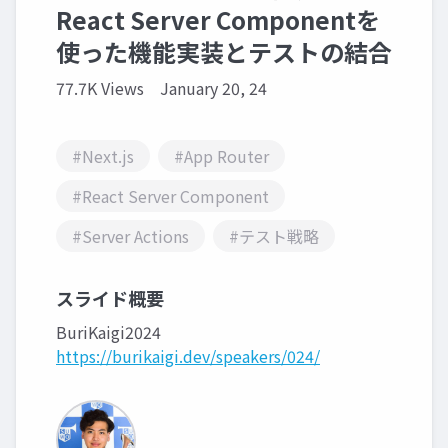
React Server Componentを
使った機能実装とテストの結合
77.7K Views
January 20, 24
#Next.js
#App Router
#React Server Component
#Server Actions
#テスト戦略
スライド概要
BuriKaigi2024
https://burikaigi.dev/speakers/024/