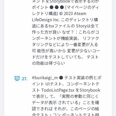
ネン トをStorybookで表⽰するのが
ポイント ● ● ● (マイページのディ
レクトリ構造) © 2023 Ateam
LifeDesign Inc. このディレクトリ構
造にあるtsxファイルの Storyは全て
作った⽅が良い なぜ？：これらがコ
ンポーネントが機能実装、 リファク
タリングなどにより⼀番変更が⼊る
可 能性が⾼いから 変更が少ないコー
ドだけをテストしていても、 テスト
の効能は得づらい
#burikaigi_m ● テスト実装の例とポ
27.
イント UIテスト、コンポーネントテ
スト TodoListPage.tsx をStorybook
で表⽰し て、「実際の挙動と同じく
データが表⽰ されている」ことを確
認できれば それが、このページの結
合テスト‧コン ポーネントテスト相