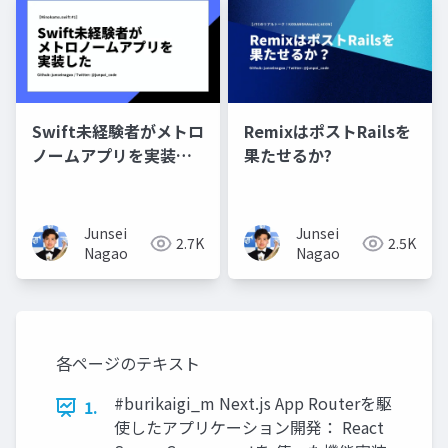
Swift未経験者がメトロ
RemixはポストRailsを
ノームアプリを実装し
果たせるか?
た
Junsei
Junsei
2.7K
2.5K
Nagao
Nagao
各ページのテキスト
#burikaigi_m Next.js App Routerを駆
1.
使したアプリケーション開発： React