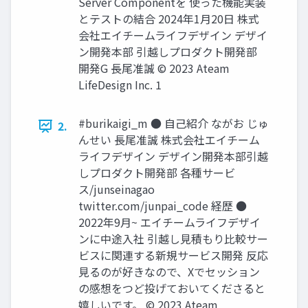
Server Componentを 使った機能実装
とテストの結合 2024年1⽉20⽇ 株式
会社エイチームライフデザイン デザイ
ン開発本部 引越しプロダクト開発部
開発G ⻑尾准誠 © 2023 Ateam
LifeDesign Inc. 1
#burikaigi_m ● ⾃⼰紹介 ながお じゅ
2.
んせい ⻑尾准誠 株式会社エイチーム
ライフデザイン デザイン開発本部引越
しプロダクト開発部 各種サービ
ス/junseinagao
twitter.com/junpai_code 経歴 ●
2022年9⽉~ エイチームライフデザイ
ンに中途⼊社 引越し⾒積もり⽐較サー
ビスに関連する新規サービス開発 反応
⾒るのが好きなので、Xでセッション
の感想をつど投げておいてくださると
嬉しいです。 © 2023 Ateam