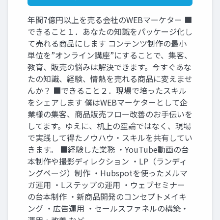
年間7億円以上を売る会社のWEBマーケター ■
できること１．あなたの知識をパッケージ化し
て売れる商品にします コンテンツ制作の最小
単位を”オンライン講座”にすることで、集客、
教育、販売の悩みは解決できます。今すぐあな
たの知識、経験、情熱を売れる商品に変えませ
んか？ ■できること２．現場で培ったスキル
をシェアします 僕はWEBマーケターとして企
業様の集客、商品販売フロー改善のお手伝いを
してます。ゆえに、机上の空論ではなく、現場
で実践して得たノウハウ・スキルを共有してい
きます。 ■経験した業務 ・YouTube動画の台
本制作や撮影ディレクション ・LP（ランディ
ングページ）制作 ・Hubspotを使ったメルマ
ガ運用 ・Lステップの運用 ・ウェブセミナー
の台本制作 ・新商品開発のコンセプトメイキ
ング ・広告運用 ・セールスファネルの構築・