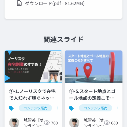
ダウンロード(pdf - 81.62MB)
関連スライド
①-1.ノーリスクで在宅
③-5.スタート地点とゴ
で人知れず稼ぐネット
ール地点の定義こそが
ビジネスの始め方@ノ
すべて@受講生が満足
コンテンツ販売
副業
在宅ビジネス
コンテンツ販売
オン
オ
ーリスク在宅副業のす
しファン化するオンラ
すめ！人知れずこっそ
イン講座カリキュラム
城智英［オ
城智英［オ
760
689
り稼ぐネットビジネス
の作り方！アウトライ
ンライン講
ンライン講