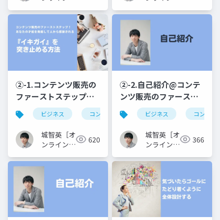
の極意
座クリエイ
ンを作り込む台本制作
座クリエイ
ター］
ター］
で「話せない…」を無
くす
②-1.コンテンツ販売の
②-2.自己紹介@コンテ
ファーストステップは
ンツ販売のファースト
「参入ジャンル」を決
ステップ！あなたの才
ビジネス
コンテンツ販売
ビジネス
生きがい
コンテン
情熱
定すること@コンテン
能を発掘して人から感
ツ販売のファーストス
謝される『イキガイ』
城智英［オ
城智英［オ
620
366
テップ！あなたの才能
を突き止める方法
ンライン講
ンライン講
を発掘して人から感謝
座クリエイ
座クリエイ
ター］
ター］
される『イキガイ』を
突き止める方法