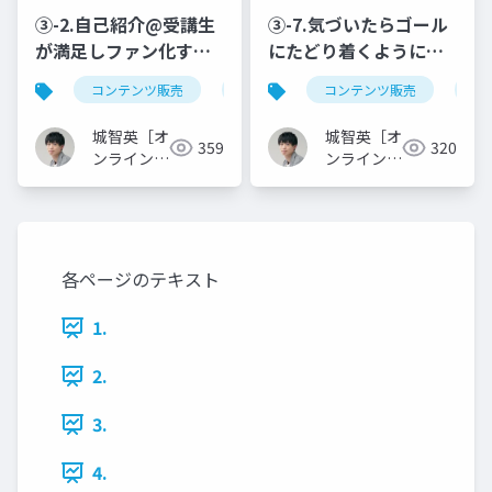
③-2.自己紹介@受講生
③-7.気づいたらゴール
が満足しファン化する
にたどり着くように全
オンライン講座カリキ
体設計する@受講生が
コンテンツ販売
オンライン講座
コンテンツ販売
カリキュラム制
オ
ュラムの作り方！アウ
満足しファン化するオ
トラインを作り込む台
ンライン講座カリキュ
城智英［オ
城智英［オ
359
320
本制作で「話せな
ラムの作り方！アウト
ンライン講
ンライン講
い…」を無くす
座クリエイ
ラインを作り込む台本
座クリエイ
ター］
ター］
制作で「話せない…」
を無くす
各ページのテキスト
1.
2.
3.
4.