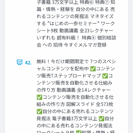
子書籍 3万文字以上 特典⑥ 特典⑦ 知
識・情熱・経験を 自分の中にある 売
れるコンテンツの発掘法 マネタイズ
する ”はじめの一歩セミナー” ワーク
シート9枚 動画講義 全23レクチャー
いずれも 超有料級！ 特典④ 個別相談
会 への 招待 今すぐメルマガ登録
無料！今だけ期間限定で 7つのスペシ
42.
ャルコンテンツを配布中 ✅コンテン
ツ販売7ステップロードマップ ✅コ
ンテンツ販売を自動化させる仕組み
の作り方 動画講義 全14レクチャー
✅コンテンツ販売を自動化させる仕
組みの作り方 図解スライド 全573枚
✅自分の中にある売れるコンテンツ
発掘法 電子書籍3万文字以上 ✅自分
の中にある売れるコンテンツ発掘法
ワークシート９枚 ✅知識・情熱・経