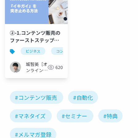
②-1.コンテンツ販売の
ファーストステップは
「参入ジャンル」を決
ビジネス
コンテンツ販売
生きがい
情熱
定すること@コンテン
ツ販売のファーストス
城智英［オ
620
テップ！あなたの才能
ンライン講
を発掘して人から感謝
座クリエイ
ター］
される『イキガイ』を
突き止める方法
#コンテンツ販売
#自動化
#マネタイズ
#セミナー
#特典
#メルマガ登録