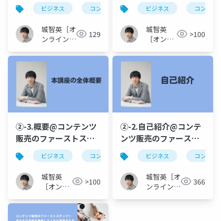
ワーク「イキガイ」@
コンテンツ販売のファ
ビジネス
コンテンツ販売
ビジネス
生きがい
コンテン
情熱
コンテンツ販売のファ
ーストステップ！あな
ーストステップ！あな
たの才能を発掘して人
城智英［オ
城智英
129
>100
たの才能を発掘して人
から感謝される『イキ
ンライン講
［オンラ
から感謝される『イキ
座クリエイ
ガイ』を突き止める方
イン講座
ター］
クリエイ
ガイ』を突き止める方
法
ター］
法
②-3.概要@コンテンツ
②-2.自己紹介@コンテ
販売のファーストステ
ンツ販売のファースト
ップ！あなたの才能を
ステップ！あなたの才
ビジネス
コンテンツ販売
ビジネス
生きがい
コンテン
情熱
発掘して人から感謝さ
能を発掘して人から感
れる『イキガイ』を突
謝される『イキガイ』
城智英
城智英［オ
>100
366
き止める方法
を突き止める方法
［オンラ
ンライン講
イン講座
座クリエイ
クリエイ
ター］
ター］