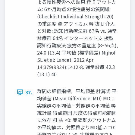
よる慢性疲労への効果 粋  アウトカ
ム: 6か月時点の慢性疲労の質問紙
(Checklist Individual Strength-20)
の重症度 資 アウトカム 料 抜  介⼊
と対照: 認知⾏動療法群 67名 vs. 通常
診療群 64名 インターネット支 援型
認知⾏動療法 疲労の重症度 (8~56点),
24.0 (13.4) 平均値 (標準偏差) Nijhof
SL et al: Lancet. 2012 Apr
14;379(9824):1412-8. 通常診療 42.3
(13.1) 40
群間の評価指標，平均値差 計算式 平
37.
均値差 (Mean Difference: MD) MD =
実験群の平均値 − 対照群の平均値 粋
統計量 得点範囲 尺度の得点可能範囲
に依存 料 抜 <0: 実験群のアウトカム
の平均値は，対照群よりMD低い =0:
両群で差がない >0: 実験群のアウト