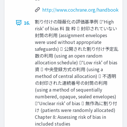
http://www.cochrane.org/handbook
割り付けの隠蔽化の評価基準例 ‘High
16.
risk’ of bias 料 抜 粋  封印されていない
封筒の利⽤ (assignment envelopes
were used without appropriate
safeguards)  公開された割り付け予定乱
数の利⽤ (using an open random
allocation schedule) ‘Low risk’ of bias
資  中央登録⽅式の利⽤ (using a
method of central allocation)  不透明
の封印された連続番号の封筒の利⽤
(using a method of sequentially
numbered, opaque, sealed envelopes)
‘Unclear risk’ of bias  無作為に割り付
け (patients were randomly allocated)
Chapter 8: Assessing risk of bias in
included studies