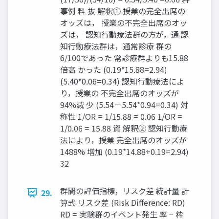
事例 料 抜 解釈① 授業の完全出席の
オッズは， 授業の不完全出席のオッ
ズは， 認知⾏動療法群の⽅が，通 認
知⾏動療法群は，通常診療 群の
6/100であった 常診療群よりも15.88
倍高 かった (0.19*15.88=2.94)
(5.40*0.06=0.34) 認知⾏動療法によ
り，授業の 不完全出席のオッズが
94%減 少 (5.54－5.54*0.94=0.34) 対
称性 1/OR = 1/15.88 = 0.06 1/OR =
1/0.06 = 15.88 資 解釈② 認知⾏動療
法により，授業 完全出席のオッズが
1488% 増加 (0.19*14.88+0.19=2.94)
32
群間の評価指標，リスク差 統計量 計
29.
算式 リスク差 (Risk Difference: RD)
RD = 実験群のイベント発生 率 − 粋