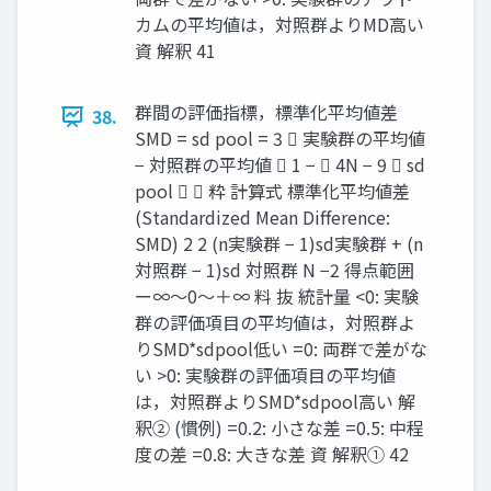
カムの平均値は，対照群よりMD高い
資 解釈 41
群間の評価指標，標準化平均値差
38.
SMD = sd pool = 3  実験群の平均値
− 対照群の平均値  1 −  4N − 9  sd
pool   粋 計算式 標準化平均値差
(Standardized Mean Difference:
SMD) 2 2 (n実験群 − 1)sd実験群 + (n
対照群 − 1)sd 対照群 N −2 得点範囲
ー∞〜0〜＋∞ 料 抜 統計量 <0: 実験
群の評価項目の平均値は，対照群よ
りSMD*sdpool低い =0: 両群で差がな
い >0: 実験群の評価項目の平均値
は，対照群よりSMD*sdpool高い 解
釈② (慣例) =0.2: 小さな差 =0.5: 中程
度の差 =0.8: 大きな差 資 解釈① 42