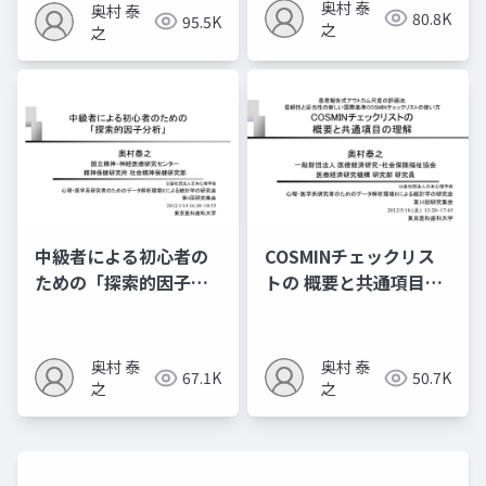
奥村 泰
奥村 泰
80.8K
95.5K
之
之
中級者による初心者の
COSMINチェックリス
ための「探索的因子分
トの 概要と共通項目の
析」
理解
奥村 泰
奥村 泰
67.1K
50.7K
之
之