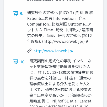
研究疑問の定式化 (PICO-T) 資 料 抜 粋
9.
Patients...患者 Intervention...介⼊
Comparison...比較対照 Outcome...ア
ウトカム Time...時間 中川敦夫: 臨床研
究の歴史、意義、研究の定式化 (2012
年度版). (http://www.icrweb.jp/) 9
http://www.icrweb.jp/
研究疑問の定式化の事例 インターネ
10.
ット⽀援型認知⾏動療法を受けた人
は， 粋 I : C : 12~18歳の慢性疲労症候
群の患者を対象に， 料 抜 P : 通常の
理学療法⼠による介⼊を受けた人と
比べて， 過去12日間における授業の
完全出席率が高いか T : 治療開始6か
月時点 資 O : Nijhof SL et al: Lancet.
2012 Apr 14;379(9824):1412-8. 10