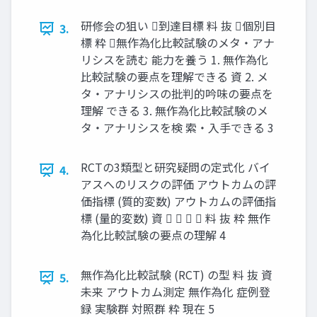
研修会の狙い 到達目標 料 抜 個別目
3.
標 粋 無作為化比較試験のメタ・アナ
リシスを読む 能⼒を養う 1. 無作為化
比較試験の要点を理解できる 資 2. メ
タ・アナリシスの批判的吟味の要点を
理解 できる 3. 無作為化比較試験のメ
タ・アナリシスを検 索・⼊⼿できる 3
RCTの3類型と研究疑問の定式化 バイ
4.
アスへのリスクの評価 アウトカムの評
価指標 (質的変数) アウトカムの評価指
標 (量的変数) 資     料 抜 粋 無作
為化比較試験の要点の理解 4
無作為化比較試験 (RCT) の型 料 抜 資
5.
未来 アウトカム測定 無作為化 症例登
録 実験群 対照群 粋 現在 5