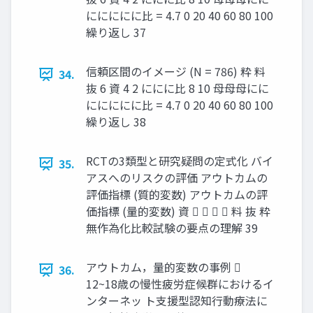
ににににに比 = 4.7 0 20 40 60 80 100
繰り返し 37
信頼区間のイメージ (N = 786) 粋 料
34.
抜 6 資 4 2 ににに比 8 10 母母母にに
ににににに比 = 4.7 0 20 40 60 80 100
繰り返し 38
RCTの3類型と研究疑問の定式化 バイ
35.
アスへのリスクの評価 アウトカムの
評価指標 (質的変数) アウトカムの評
価指標 (量的変数) 資     料 抜 粋
無作為化比較試験の要点の理解 39
アウトカム，量的変数の事例 
36.
12~18歳の慢性疲労症候群におけるイ
ンターネッ ト⽀援型認知⾏動療法に