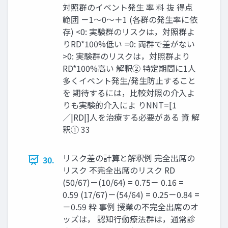
対照群のイベント発生 率 料 抜 得点
範囲 －1〜0〜＋1 (各群の発生率に依
存) <0: 実験群のリスクは，対照群よ
りRD*100%低い =0: 両群で差がない
>0: 実験群のリスクは，対照群より
RD*100%高い 解釈② 特定期間に1人
多くイベント発生/発生防止すること
を 期待するには，比較対照の介⼊よ
りも実験的介⼊によ りNNT=[1
／|RD|]人を治療する必要がある 資 解
釈① 33
リスク差の計算と解釈例 完全出席の
30.
リスク 不完全出席のリスク RD
(50/67)－(10/64) = 0.75－ 0.16 =
0.59 (17/67)－(54/64) = 0.25－0.84 =
－0.59 粋 事例 授業の不完全出席のオ
ッズは， 認知⾏動療法群は，通常診