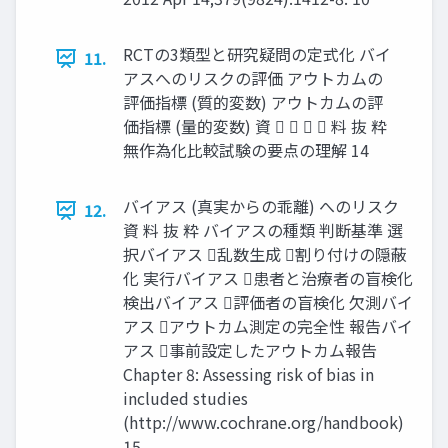
RCTの3類型と研究疑問の定式化 バイ
11.
アスへのリスクの評価 アウトカムの
評価指標 (質的変数) アウトカムの評
価指標 (量的変数) 資     料 抜 粋
無作為化比較試験の要点の理解 14
バイアス (真実からの乖離) へのリスク
12.
資 料 抜 粋 バイアスの種類 判断基準 選
択バイアス 乱数生成 割り付けの隠蔽
化 実⾏バイアス 患者と治療者の盲検化
検出バイアス 評価者の盲検化 欠測バイ
アス アウトカム測定の完全性 報告バイ
アス 事前設定したアウトカム報告
Chapter 8: Assessing risk of bias in
included studies
(http://www.cochrane.org/handbook)
15