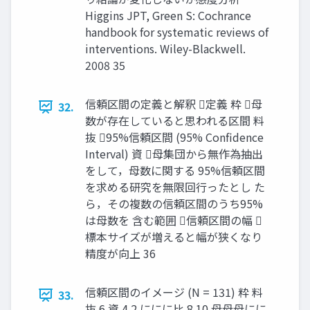
Higgins JPT, Green S: Cochrance
handbook for systematic reviews of
interventions. Wiley-Blackwell.
2008 35
信頼区間の定義と解釈 定義 粋 ⺟
32.
数が存在していると思われる区間 料
抜 95%信頼区間 (95% Confidence
Interval) 資 ⺟集団から無作為抽出
をして，⺟数に関する 95%信頼区間
を求める研究を無限回⾏ったとし た
ら，その複数の信頼区間のうち95%
は⺟数を 含む範囲 信頼区間の幅 
標本サイズが増えると幅が狭くなり
精度が向上 36
信頼区間のイメージ (N = 131) 粋 料
33.
抜 6 資 4 2 ににに比 8 10 母母母にに