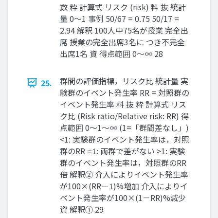
数 粋 計算式 リスク (risk) 料 抜 統計
量 0〜1 事例 50/67 = 0.75 50/17 =
2.94 解釈 100人中75名が授業 完全出
席 授業の完全出席3名に つき不完全
出席1名 資 得点範囲 0〜∞ 28
群間の評価指標，リスク比 統計量 実
25.
験群のイベント発生率 RR = 対照群の
イベント発生率 料 抜 粋 計算式 リス
ク比 (Risk ratio/Relative risk: RR) 得
点範囲 0〜1〜∞ (1=「群間差なし」)
<1: 実験群のイベント発生率は，対照
群のRR =1: 両群で差がない >1: 実験
群のイベント発生率は，対照群のRR
倍 解釈② 介⼊によりイベント発生率
が100×(RR－1)%増加 介⼊によりイ
ベント発生率が100×(1－RR)%減少
資 解釈① 29