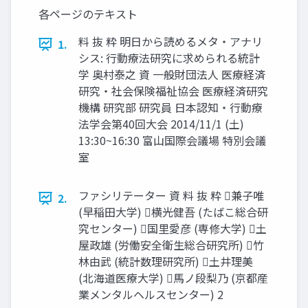
各ページのテキスト
料 抜 粋 明日から読めるメタ・アナリ
1.
シス: ⾏動療法研究に求められる統計
学 奥村泰之 資 一般財団法人 医療経済
研究・社会保険福祉協会 医療経済研究
機構 研究部 研究員 日本認知・⾏動療
法学会第40回大会 2014/11/1 (土)
13:30~16:30 富山国際会議場 特別会議
室
ファシリテーター 資 料 抜 粋 兼子唯
2.
(早稲田大学) 横光健吾 (たばこ総合研
究センター) 国⾥愛彦 (専修大学) 土
屋政雄 (労働安全衛生総合研究所) ⽵
林由武 (統計数理研究所) 土井理美
(北海道医療大学) 馬ノ段梨乃 (京都産
業メンタルヘルスセンター) 2