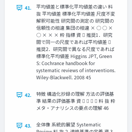
平均値差と標準化平均値差の違い 料
41.
抜 平均値差 標準化平均値差 尺度不変
解釈可能性 研究間の測定の 研究間の
信頼性の相違 集団の相違 × ○ ○ ×
○ × × × 粋 指標 資  推奨1．研究
間で同一の尺度であれば平均値差 
推奨2．研究間で異なる尺度であれば
標準化平均値差 Higgins JPT, Green
S: Cochrance handbook for
systematic reviews of interventions.
Wiley-Blackwell. 2008 45
特徴 構造化抄録の理解 ⽅法の評価基
42.
準 結果の評価基準 資     料 抜 粋
メタ・アナリシスの要点の理解 46
全体像 系統的展望 Systematic
43.
Review 料 抜 2. 適格基準の定義 資 3.