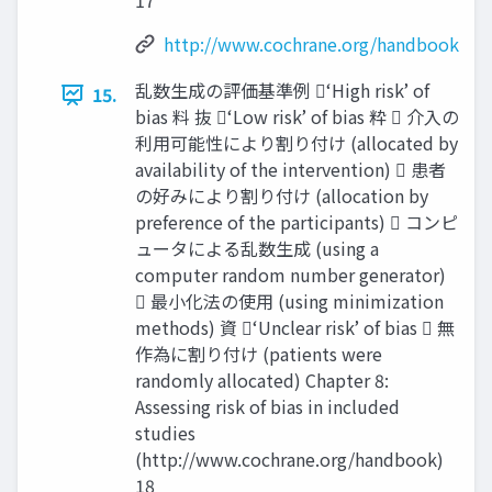
17
http://www.cochrane.org/handbook
乱数生成の評価基準例 ‘High risk’ of
15.
bias 料 抜 ‘Low risk’ of bias 粋  介⼊の
利⽤可能性により割り付け (allocated by
availability of the intervention)  患者
の好みにより割り付け (allocation by
preference of the participants)  コンピ
ュータによる乱数生成 (using a
computer random number generator)
 最小化法の使⽤ (using minimization
methods) 資 ‘Unclear risk’ of bias  無
作為に割り付け (patients were
randomly allocated) Chapter 8:
Assessing risk of bias in included
studies
(http://www.cochrane.org/handbook)
18