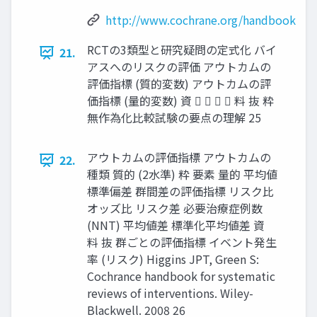
http://www.cochrane.org/handbook
RCTの3類型と研究疑問の定式化 バイ
21.
アスへのリスクの評価 アウトカムの
評価指標 (質的変数) アウトカムの評
価指標 (量的変数) 資     料 抜 粋
無作為化比較試験の要点の理解 25
アウトカムの評価指標 アウトカムの
22.
種類 質的 (2水準) 粋 要素 量的 平均値
標準偏差 群間差の評価指標 リスク比
オッズ比 リスク差 必要治療症例数
(NNT) 平均値差 標準化平均値差 資
料 抜 群ごとの評価指標 イベント発生
率 (リスク) Higgins JPT, Green S:
Cochrance handbook for systematic
reviews of interventions. Wiley-
Blackwell. 2008 26