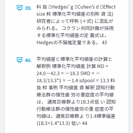
料 抜 Hedges’ g Cohen’s d Effect
39.
size 粋 標準化平均値差の別称 資 注)
研究者によって呼称 (＋式) に混乱が
みられる。 コクラン共同計画が採⽤
する標準化平均値差の定 義式は，
Hedgesの不偏推定量である。 43
平均値差と標準化平均値差の計算と
40.
解釈例 標準化平均値差 計算 MD =
24.0－42.3 = －18.3 SMD = －
18.3/13.3*1 = －1.4 sdpool = 13.3 料
抜 粋 事例 平均値差 資 解釈 認知⾏動
療法群の慢性疲 労の重症度の平均値
は， 通常診療群より18.3点低 い 認知
⾏動療法群の慢性疲労の重 症度の平
均値は，通常診療群よ り1.4標準偏差
(18.3=1.4*13.3) 低い 44