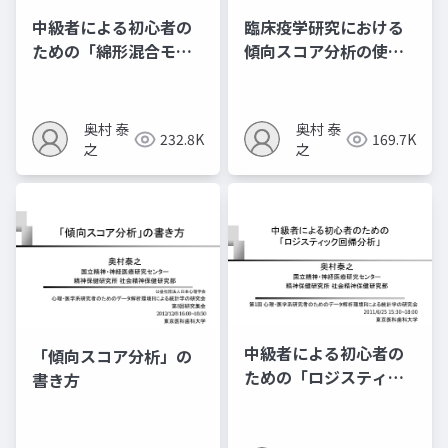
中級者による初心者の
臨床疫学研究における
ための「綿形混合モデ
傾向スコア分析の使い
ル」
⽅ 〜観察研究における
治療効果研究〜
奥村 泰
奥村 泰
232.8K
169.7K
之
之
中級者による初心者の
「傾向スコア分析」の
ための「ロジスティッ
書き方
ク回帰分析」