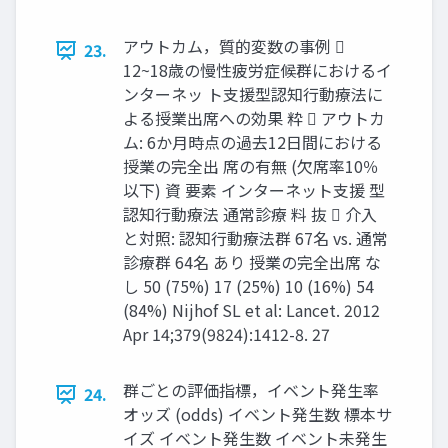
アウトカム，質的変数の事例 
23.
12~18歳の慢性疲労症候群におけるイ
ンターネッ ト⽀援型認知⾏動療法に
よる授業出席への効果 粋  アウトカ
ム: 6か月時点の過去12日間における
授業の完全出 席の有無 (欠席率10％
以下) 資 要素 インターネット支援 型
認知⾏動療法 通常診療 料 抜  介⼊
と対照: 認知⾏動療法群 67名 vs. 通常
診療群 64名 あり 授業の完全出席 な
し 50 (75%) 17 (25%) 10 (16%) 54
(84%) Nijhof SL et al: Lancet. 2012
Apr 14;379(9824):1412-8. 27
群ごとの評価指標，イベント発生率
24.
オッズ (odds) イベント発生数 標本サ
イズ イベント発生数 イベント未発生