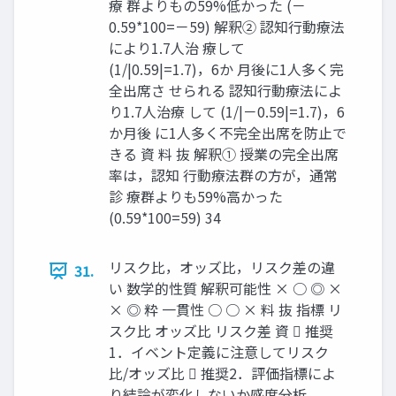
療 群よりもの59%低かった (－
0.59*100=－59) 解釈② 認知⾏動療法
により1.7人治 療して
(1/|0.59|=1.7)，6か 月後に1人多く完
全出席さ せられる 認知⾏動療法によ
り1.7人治療 して (1/|－0.59|=1.7)，6
か月後 に1人多く不完全出席を防止で
きる 資 料 抜 解釈① 授業の完全出席
率は，認知 ⾏動療法群の⽅が，通常
診 療群よりも59%高かった
(0.59*100=59) 34
リスク比，オッズ比，リスク差の違
31.
い 数学的性質 解釈可能性 × ○ ◎ ×
× ◎ 粋 一貫性 ○ ○ × 料 抜 指標 リ
スク比 オッズ比 リスク差 資  推奨
1．イベント定義に注意してリスク
比/オッズ比  推奨2．評価指標によ
り結論が変化しないか感度分析