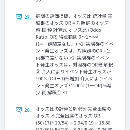
群間の評価指標，オッズ比 統計量 実
27.
験群のオッズ OR = 対照群のオッズ
料 抜 粋 計算式 オッズ比 (Odds
Ratio: OR) 得点範囲 0〜1〜∞
(1=「群間差なし」) <1: 実験群のイベ
ント発生オッズは，対照群のOR =1:
両群で差がない >1: 実験群のイベン
ト発生オッズは，対照群のOR倍 解釈
② 介⼊によりイベント発生オッズが
100×(OR－1)%増加 介⼊によりイベ
ント発生オッズが100×(1－OR)%減
少 資 解釈① 31
オッズ比の計算と解釈例 完全出席の
28.
オッズ 不完全出席のオッズ OR
(50/17)/(10/54) = 2.94/0.19 = 15.88
(17/50)/(54/10) = 0.34/5.40 =0.06 粋