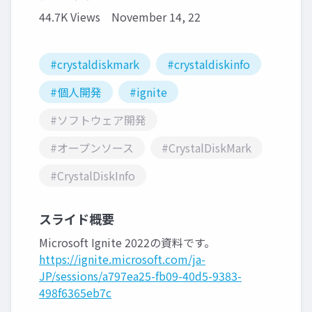
44.7K Views
November 14, 22
#crystaldiskmark
#crystaldiskinfo
#個人開発
#ignite
#ソフトウェア開発
#オープンソース
#CrystalDiskMark
#CrystalDiskInfo
スライド概要
Microsoft Ignite 2022の資料です。
https://ignite.microsoft.com/ja-
JP/sessions/a797ea25-fb09-40d5-9383-
498f6365eb7c