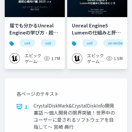
猫でも分かるUnreal
Unreal Engine5
Engineの学び方 - 超初
Lumenの仕組みと肝心
心者向け編 - 2023 v1.0
なところ
ue4
ue5
ue-beginner
ue5
ue-rendering
エピック
エピック
1.7M
1.5M
ゲームズ
ゲームズ
ジャパン
ジャパン
各ページのテキスト
CrystalDiskMark&CrystalDiskInfo開発
1.
裏話 〜個人開発の限界突破！世界中の
ユーザーに愛されるソフトウェアを目
指して〜 宮崎 典行