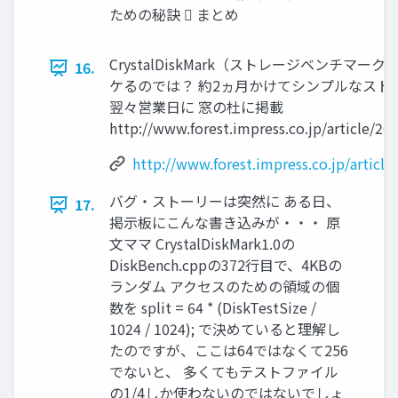
ための秘訣  まとめ
CrystalDiskMark（ストレージベンチマ
16.
ケるのでは？ 約2ヵ月かけてシンプルなスト
翌々営業日に 窓の杜に掲載
http://www.forest.impress.co.jp/article/20
http://www.forest.impress.co.jp/articl
バグ・ストーリーは突然に ある日、
17.
掲示板にこんな書き込みが・・・ 原
文ママ CrystalDiskMark1.0の
DiskBench.cppの372行目で、4KBの
ランダム アクセスのための領域の個
数を split = 64 * (DiskTestSize /
1024 / 1024); で決めていると理解し
たのですが、ここは64ではなくて256
でないと、 多くてもテストファイル
の1/4しか使わないのではないでしょ