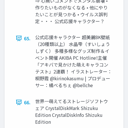
⇒ 心無いコメントでメンタル崩壊 •
作りたいものがなくなる • 他にやり
たいことが見つかる • ウイルス誤判
定・・・ 公式応援キャラクター？
公式応援キャラクター 超美麗8K壁紙
65.
（20種類以上） 水晶雫（すいしょう
しずく） 多種多様なグッズ制作＆イ
ベント開催 AKIBA PC Hotline!主催
「アキバで見かけた萌えキャラコン
テスト」2連覇！ イラストレーター：
桐野霞 @kirinokasumu | プロデュー
サー：橘べるちぇ @bellche
世界一萌えてるストレージソフトウ
66.
ェア CrystalDiskMark Shizuku
Edition CrystalDiskInfo Shizuku
Edition