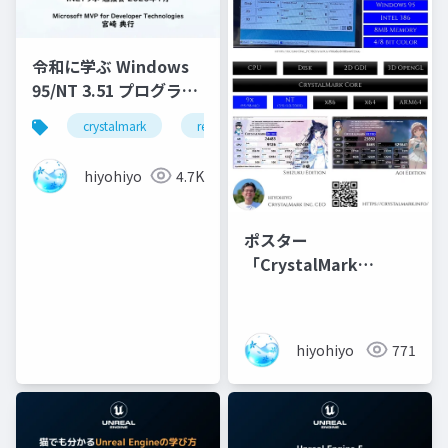
令和に学ぶ Windows
95/NT 3.51 プログラミ
ングの闇魔術
crystalmark
retro
hiyohiyo
4.7K
ポスター
「CrystalMark
Retro」
hiyohiyo
771