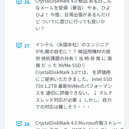
CrystalDiskMark 4.0 秘話 ある日こん
26.
なメールを受領（要旨） やぁ、ひよ
ひよ！ 今度、台湾出張があるんだけ
ど ついでに遊びに行っても良いか
い？
インテル（米国本社）のエンジニア
27.
が札幌の自宅に！？ 検証用機材の提
供 技術課題の共有  当 時 非 常 に 高
価 だ っ た NVMe SSD 
CrystalDiskMark 3.0では、 を評価用
にご提供いただきました。 Intel SSD
750 1.2TB 最新NVMeのパフォーマン
スを 適切に評価できない。 ↓ マルチ
スレッド対応が必要 ↓ しかし、自力
での対応は難しそう・・・
CrystalDiskMark 4.0 Microsoft製ストレー
28.