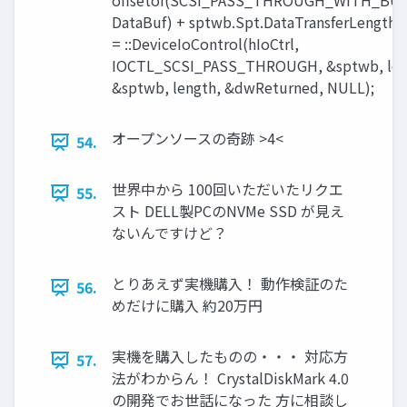
offsetof(SCSI_PASS_THROUGH_WITH_BUF
DataBuf) + sptwb.Spt.DataTransferLength;
= ::DeviceIoControl(hIoCtrl,
IOCTL_SCSI_PASS_THROUGH, &sptwb, len
&sptwb, length, &dwReturned, NULL);
オープンソースの奇跡 >4<
54.
世界中から 100回いただいたリクエ
55.
スト DELL製PCのNVMe SSD が見え
ないんですけど？
とりあえず実機購入！ 動作検証のた
56.
めだけに購入 約20万円
実機を購入したものの・・・ 対応方
57.
法がわからん！ CrystalDiskMark 4.0
の開発でお世話になった 方に相談し