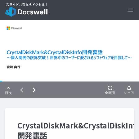
Ope
CrystalDiskMark&CrystalDiskInf
開発裏話