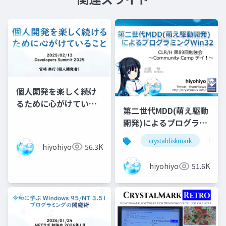
個人開発を楽しく続け
るために心がけている
第二世代MDD(萌え駆動
こと
開発)によるプログラミ
ングWin32
crystaldiskmark
cry
hiyohiyo
56.3K
hiyohiyo
51.6K