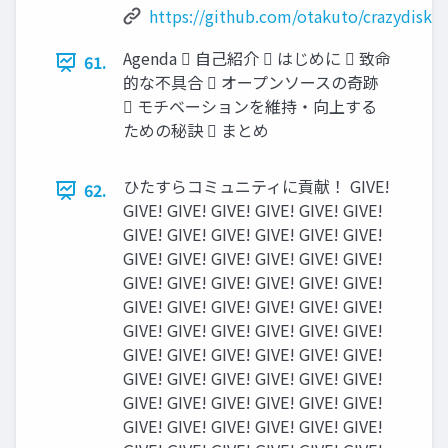
https://github.com/otakuto/crazydiskin
Agenda  自己紹介  はじめに  致命
61.
的な不具合  オープンソースの奇跡
 モチベーションを維持・向上する
ための秘訣  まとめ
ひたすらコミュニティに貢献！ GIVE!
62.
GIVE! GIVE! GIVE! GIVE! GIVE! GIVE!
GIVE! GIVE! GIVE! GIVE! GIVE! GIVE!
GIVE! GIVE! GIVE! GIVE! GIVE! GIVE!
GIVE! GIVE! GIVE! GIVE! GIVE! GIVE!
GIVE! GIVE! GIVE! GIVE! GIVE! GIVE!
GIVE! GIVE! GIVE! GIVE! GIVE! GIVE!
GIVE! GIVE! GIVE! GIVE! GIVE! GIVE!
GIVE! GIVE! GIVE! GIVE! GIVE! GIVE!
GIVE! GIVE! GIVE! GIVE! GIVE! GIVE!
GIVE! GIVE! GIVE! GIVE! GIVE! GIVE!