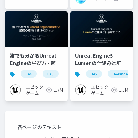
猫でも分かるUnreal
Unreal Engine5
Engineの学び方 - 超初
Lumenの仕組みと肝心
心者向け編 - 2023 v1.0
なところ
ue4
ue5
ue-beginner
ue5
ue-rendering
エピック
エピック
1.7M
1.5M
ゲームズ
ゲームズ
ジャパン
ジャパン
各ページのテキスト