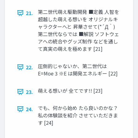
第二世代萌え駆動開発 ■定義 人智を
21.
超越した萌える想いを オリジナルキ
ャラクターへと 昇華させて(*´Д｀)
第二世代ならでは ■解説 ソフトウェ
アへの統合やグッズ制作 などを通し
て真実の萌えを極めます [21]
圧倒的じゃないか、第二世代は
22.
E=Moe 3 ※E は開発エネルギー [22]
萌える想いが 全てです!! [23]
23.
でも、何から始め たら良いのかな？
24.
私の体験談を紹介 させていただきま
す [24]