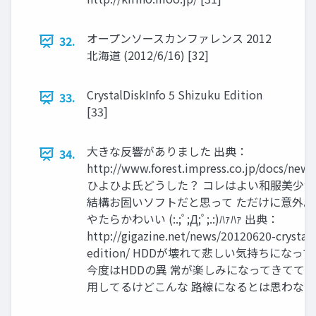
オープンソースカンファレンス 2012
32.
北海道 (2012/6/16) [32]
CrystalDiskInfo 5 Shizuku Edition
33.
[33]
大きな反響がありました 出典：
34.
http://www.forest.impress.co.jp/docs/ne
ひよひよ氏どうした？ コレはよい和服美少女
結構お固いソフトだと思って ただけに意外。
やたらかわいい (:.;ﾟ;Д;ﾟ;.:)ﾊｧﾊｧ 出典：
http://gigazine.net/news/20120620-crystald
edition/ HDDが壊れて悲しい気持ちにな
今度はHDDの異 常が楽しみになってきててやばい Cr
用してるけどこんな 路線になるとは思わなかった