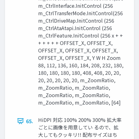
m_CtrlInterface.InitControl (256
m_CtrlTransferMode.InitControl(256
m_CtrlDriveMap.InitControl (256
m_CtrlAtaAtapi.InitControl (256
m_CtrlFeature.InitControl (256 x + +
+ + + + + OFFSET_X, OFFSET_X,
OFFSET_X, OFFSET_X, OFFSET_X,
OFFSET_X, OFFSET_X, Y W H Zoom
88, 112, 136, 160, 184, 208, 232, 180,
180, 180, 180, 180, 408, 408, 20, 20,
20, 20, 20, 20, 20, m_ZoomRatio,
m_ZoomRatio, m_ZoomRatio,
m_ZoomRatio, m_ZoomRatio,
m_ZoomRatio, m_ZoomRatio, [64]
HiDPI 対応 100% 200% 300% 拡大率
65.
ごとに画像を用意してい るので、拡
大してもクッキリ!! 配布サイズはち