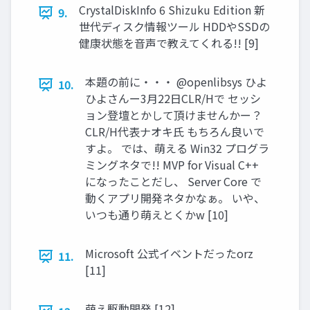
CrystalDiskInfo 6 Shizuku Edition 新
9.
世代ディスク情報ツール HDDやSSDの
健康状態を音声で教えてくれる!! [9]
本題の前に・・・ @openlibsys ひよ
10.
ひよさんー3月22日CLR/Hで セッシ
ョン登壇とかして頂けませんかー？
CLR/H代表ナオキ氏 もちろん良いで
すよ。 では、萌える Win32 プログラ
ミングネタで!! MVP for Visual C++
になったことだし、 Server Core で
動くアプリ開発ネタかなぁ。 いや、
いつも通り萌えとくかw [10]
Microsoft 公式イベントだったorz
11.
[11]
萌え駆動開発 [12]