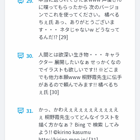
29.
に喋ってもらったから 次のバージョ
ンでこれを使ってください。 橘べる
ちぇ氏 あっ、ありがとうございま
す・・・ ネタじゃないw どうなって
るんだ!? [29]
人間とは欲深い生き物・・・ キャラ
30.
クター 展開したいなぁ せっかくなの
でイラストも欲しいです!! ※どこま
でも他力本願www 桐野霞先生に伝手
があるので頼んでみます!! 橘べるち
ぇ氏 [30]
かっ、かわえぇえぇぇぇえぇぇぇえ
31.
ぇ 桐野霞先生ってどんなイラストを
描く方かなぁ？ Bing で 検索 してみ
よう!! ©kirino kasumu
http://kirino.moo.jp/ [31]