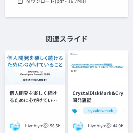
ダウンロード(pdf - 16.7MB)
関連スライド
個人開発を楽しく続け
CrystalDiskMark&Crystal
るために心がけている
開発裏話
こと
crystaldiskmark
cry
hiyohiyo
56.5K
hiyohiyo
44.9K