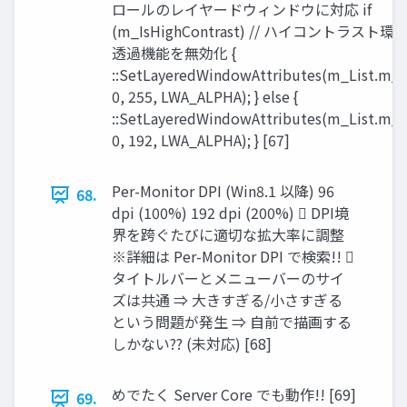
ロールのレイヤードウィンドウに対応 if
(m_IsHighContrast) // ハイコントラスト
透過機能を無効化 {
::SetLayeredWindowAttributes(m_List.m_
0, 255, LWA_ALPHA); } else {
::SetLayeredWindowAttributes(m_List.m_
0, 192, LWA_ALPHA); } [67]
Per-Monitor DPI (Win8.1 以降) 96
68.
dpi (100%) 192 dpi (200%)  DPI境
界を跨ぐたびに適切な拡大率に調整
※詳細は Per-Monitor DPI で検索!! 
タイトルバーとメニューバーのサイ
ズは共通 ⇒ 大きすぎる/小さすぎる
という問題が発生 ⇒ 自前で描画する
しかない?? (未対応) [68]
めでたく Server Core でも動作!! [69]
69.