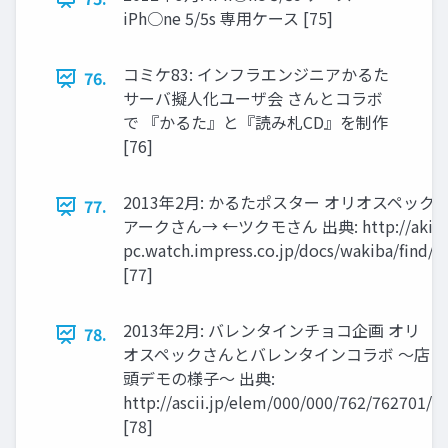
iPh○ne 5/5s 専用ケース [75]
コミケ83: インフラエンジニアかるた
76.
サーバ擬人化ユーザ会 さんとコラボ
で 『かるた』と『読み札CD』を制作
[76]
2013年2月: かるたポスター オリオスペッ
77.
アークさん→ ←ツクモさん 出典: http://akiba
pc.watch.impress.co.jp/docs/wakiba/find/
[77]
2013年2月: バレンタインチョコ企画 オリ
78.
オスペックさんとバレンタインコラボ ～店
頭デモの様子～ 出典:
http://ascii.jp/elem/000/000/762/762701/
[78]