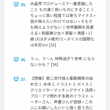
水晶雫プロデュースで一番意識した
35.
こと もの凄く良いものにすること 
ちょっと良い程度では寧ろマイナス •
皆が萌えたいわけではない • そもそ
も萌えようがない  世界展開を見据
える • 和服美少女＋黒髪＋清楚 • 17
歳 (X18ダメ絶対!!) • ボイスの国際化
は未定orz [35]
うっ、う～ん 特殊過ぎて参考 になら
36.
ないかも？ [36]
【想像】第二世代萌え駆動開発の始
37.
め方 1. 本体 2. イラスト 3. ボイス 
クリエイターマッチングサイト活用 •
プロ・アマ問わず多数のイラスト レ
ーターさん、声優さんが登録 • この
人にお願いしたい!! と強く思う方に