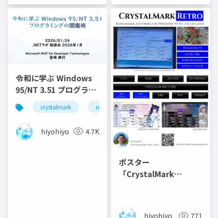
令和に学ぶ Windows
95/NT 3.51 プログラミ
ングの闇魔術
crystalmark
retro
hiyohiyo
4.7K
ポスター
「CrystalMark
Retro」
hiyohiyo
771