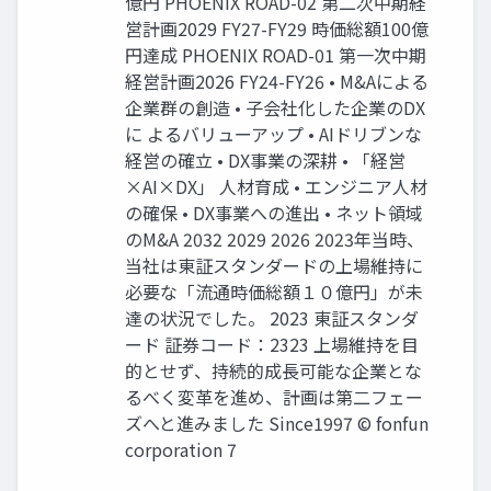
億円 PHOENIX ROAD-02 第二次中期経
営計画2029 FY27-FY29 時価総額100億
円達成 PHOENIX ROAD-01 第一次中期
経営計画2026 FY24-FY26 • M&Aによる
企業群の創造 • 子会社化した企業のDX
に よるバリューアップ • AIドリブンな
経営の確立 • DX事業の深耕 • 「経営
×AI×DX」 人材育成 • エンジニア人材
の確保 • DX事業への進出 • ネット領域
のM&A 2032 2029 2026 2023年当時、
当社は東証スタンダードの上場維持に
必要な「流通時価総額１０億円」が未
達の状況でした。 2023 東証スタンダ
ード 証券コード：2323 上場維持を目
的とせず、持続的成長可能な企業とな
るべく変革を進め、計画は第二フェー
ズへと進みました Since1997 © fonfun
corporation 7