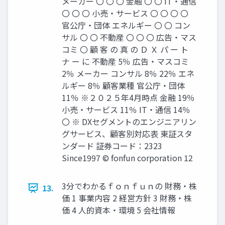
メーカー 〇 〇 〇 金融 〇 〇 IT・通信
〇 〇 〇 小売・サービス 〇 〇 〇 〇
官公庁・団体 エネルギー 〇 〇 コン
サル 〇 〇 不動産 〇 〇 〇 広告・マス
コミ 〇 顧 客 の 真 の Ｄ Ｘ パ ー ト
ナ ー に 不動産 5％ 広告・マスコミ
2％ メーカー コンサル 8％ 22％ エネ
ルギー 8％ 顧客業種 官公庁・団体
11％ ※２０２５年4月時点 金融 19％
小売・サービス 11％ IT・通信 14％
〇 ※ DXセグメントのエンジニアリン
グサービス、顧客別対応表 東証スタ
ンダード 証券コード：2323
Since1997 © fonfun corporation 12
3分でわかるｆｏｎｆｕｎの 財務・株
13.
価 1 事業内容 2 経営方針 3 財務・株
価 4 人的資本・環境 5 会社情報