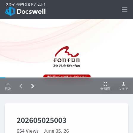
Ope
202605025003
654 Views
June 05, 26