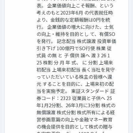
表。 企業価値向上こそ報酬、という
考えのもと2023年6月 の代表就任時
より、金銭的な定額報酬は0円を続
行。 企業価値の増大に向けた、士気
の向上・維持を目的とし て、有償SO
を発行。 記念配当 株式譲渡 投資単価
引き下げ 100億円でSO行使 株業 従
式員 の無 と 子 償供 譲へ 渡 3 26 1
25 株割 分 月 年 式、 に 分割 上場来
初配当 上場来初配当 長く当社を見守
っていただいている株主の皆様へ還
元 することを目的に、上場来初の配
当を実施予定。 東証スタンダード 証
券コード：2323 従業員と子供へ 25
年1月2分割、26年3月に3分割 株式の
無償譲渡 株式分割 株式所有による経
営参画意識の向上や金融マネー教育
の機会提供を目的として株式の贈与