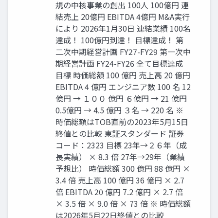
規の中核事業の創出 100人 100億円 連
結売上 20億円 EBITDA 4億円 M&A実行
により 2026年1月30日 連結業績 100名
達成！ 100億円到達！ 目標達成！ 第
二次中期経営計画 FY27-FY29 第一次中
期経営計画 FY24-FY26 全て目標達成
目標 時価総額 100 億円 売上高 20 億円
EBITDA 4 億円 エンジニア数 100 名 12
億円 → １００ 億円 ６億円 → 21 億円
0.5億円 → 4.5 億円 ３名 → 220 名 ※
時価総額はTOB直前の2023年5月15日
終値との比較 東証スタンダード 証券
コード：2323 目標 23年→２６年（成
長実績） × 8.3 倍 27年→29年（業績
予想比） 時価総額 300 億円 88 億円 ×
3.4 倍 売上高 100 億円 36 億円 × 2.7
倍 EBITDA 20 億円 7.2 億円 × 2.7 倍
× 3.5 倍 × 9.0 倍 × 73 倍 ※ 時価総額
は2026年5月22日終値との比較