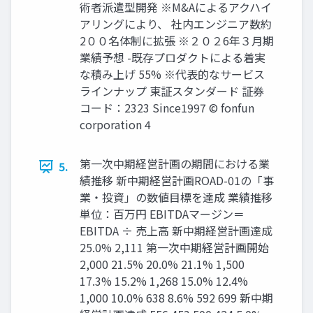
術者派遣型開発 ※M&Aによるアクハイ
アリングにより、 社内エンジニア数約
2００名体制に拡張 ※２０２6年３月期
業績予想 -既存プロダクトによる着実
な積み上げ 55% ※代表的なサービス
ラインナップ 東証スタンダード 証券
コード：2323 Since1997 © fonfun
corporation 4
第一次中期経営計画の期間における業
5.
績推移 新中期経営計画ROAD-01の「事
業・投資」の数値目標を達成 業績推移
単位：百万円 EBITDAマージン＝
EBITDA ÷ 売上高 新中期経営計画達成
25.0% 2,111 第一次中期経営計画開始
2,000 21.5% 20.0% 21.1% 1,500
17.3% 15.2% 1,268 15.0% 12.4%
1,000 10.0% 638 8.6% 592 699 新中期