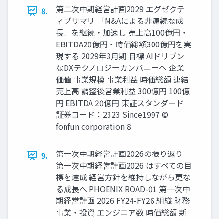
第二次中期経営計画2029 エグゼクテ
8.
ィブサマリ 「M&Aによる非連続な成
長」を継続・加速し 売上高100億円・
EBITDA20億円・時価総額300億円を実
現する 2029年3月期 目標 AIドリブン
なDXテクノロジーカンパニーへ 企業
価値 事業規模 事業利益 時価総額 連結
売上高 調整後営業利益 300億円 100億
円 EBITDA 20億円 東証スタンダード
証券コード：2323 Since1997 ©
fonfun corporation 8
第一次中期経営計画2026の振り返り
9.
第一次中期経営計画2026 はすべての目
標を達成 経営方針を維持しながら更な
る成長へ PHOENIX ROAD-01 第一次中
期経営計画 2026 FY24-FY26 組織 財務
事業・投資 エンジニア数 時価総額 新