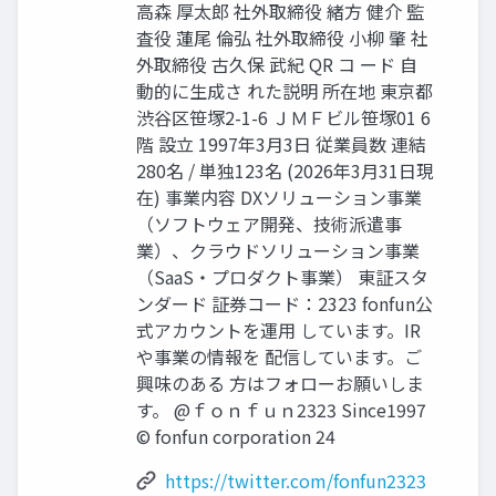
高森 厚太郎 社外取締役 緒方 健介 監
査役 蓮尾 倫弘 社外取締役 小柳 肇 社
外取締役 古久保 武紀 QR コ ード 自
動的に生成さ れた説明 所在地 東京都
渋谷区笹塚2-1-6 ＪＭＦビル笹塚01 6
階 設立 1997年3月3日 従業員数 連結
280名 / 単独123名 (2026年3月31日現
在) 事業内容 DXソリューション事業
（ソフトウェア開発、技術派遣事
業）、クラウドソリューション事業
（SaaS・プロダクト事業） 東証スタ
ンダード 証券コード：2323 fonfun公
式アカウントを運用 しています。IR
や事業の情報を 配信しています。ご
興味のある 方はフォローお願いしま
す。 @ｆｏｎｆｕｎ2323 Since1997
© fonfun corporation 24
https://twitter.com/fonfun2323