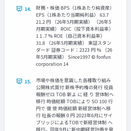
財務・株価 BPS（1株あたり純資産）
14.
EPS（1株あたり当期純利益） 63.7
21.2 円 （26年5月期実績） （26年5
月期実績） ROIC（投下資本利益率）
1１.7 % ROE（自己資本利益率）
31.8 （26年5月期実績） 東証スタン
ダード 証券コード：2323 円 % （26
年5月期実績） Since1997 © fonfun
corporation 14
市場や株価を意識した各種取り組み
15.
公開株式買付 新株予約権の発行 役員
報酬ゼロ TOB 新よ に 経 り 営体制へ
移行 時価総額 TOBにより SO 100 行
円で 億 使 時価総額 新経営体制へ移
行 社長の報酬 0 円 2023年6月にサイ
ブリッジによるTOBで新経営体制 へ
移行。同年9月に新中期経営計画を発