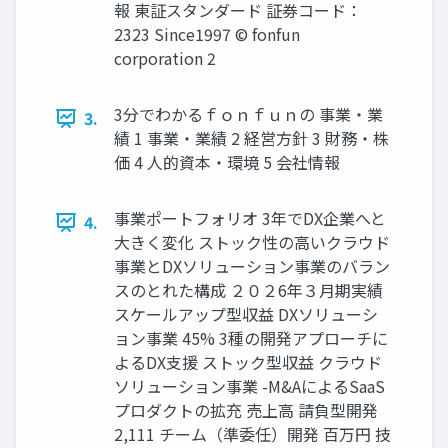
報 東証スタンダード 証券コード：
2323 Since1997 © fonfun
corporation 2
3分でわかるｆｏｎｆｕｎの 事業・業
3.
績 1 事業・業績 2 経営方針 3 財務・株
価 4 人的資本・環境 5 会社情報
事業ポートフォリオ 3年でDX企業へと
4.
大きく変化 ストック性の高いクラウド
事業とDXソリューション事業のバラン
スのとれた構成 ２０２6年３月期実績
スケールアップ型収益 DXソリューシ
ョン事業 45% 3種の開発アプローチに
よるDX支援 ストック型収益 クラウド
ソリューション事業 -M&AによるSaaS
プロダクトの拡充 売上高 請負型開発
2,111 チーム（準委任）開発 百万円 技