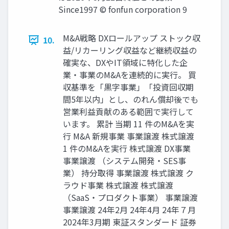
Since1997 © fonfun corporation 9
M&A戦略 DXロールアップ ストック収
10.
益/リカーリング収益など継続収益の
確実な、DXやIT領域に特化した企
業・事業のM&Aを連続的に実行。 買
収基準を「黒字事業」「投資回収期
間5年以内」とし、のれん償却後でも
営業利益貢献のある範囲で実行して
います。 累計 当期 11 件のM&Aを実
行 M&A 新規事業 事業譲渡 株式譲渡
1 件のM&Aを実行 株式譲渡 DX事業
事業譲渡 （システム開発・SES事
業） 持分取得 事業譲渡 株式譲渡 ク
ラウド事業 株式譲渡 株式譲渡
（SaaS・プロダクト事業） 事業譲渡
事業譲渡 24年2月 24年4月 24年７月
2024年3月期 東証スタンダード 証券