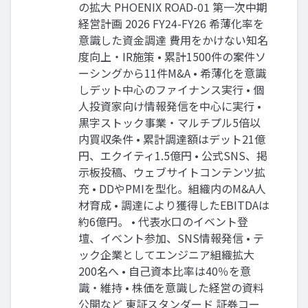
の拡大 PHOENIX ROAD-01 第一次中期
経営計画 2026 FY24-FY26 希薄化率を
意識した資金調達 費用をかけない知名
度向上・IR施策 • 累計1500件の案件ソ
ーシングから11件M&A • 希薄化を意識
しデット中心のファイナンス実行 • 個
人投資家向け情報発信を中心に実行 •
黒字ストック事業・マルチプル5倍以
内買収条件 • 累計調達額はデット21億
円、エクイティ1.5億円 • 公式SNS、掲
示板投稿、ウェブサイトコンテンツ拡
充 • DDやPMIを型化。組織内のM&A人
材育成 • 調達により獲得したEBITDAは
約6億円。 • 代表水口のイベント登
壇、イベント参加、SNS情報発信 • テ
ック企業としてエンジニア組織拡大
200名へ • 自己資本比率は40％を意
識・維持 • 株価を意識した経営の資料
公開など 東証スタンダード 証券コー