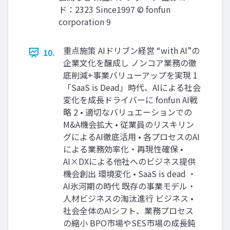
ド：2323 Since1997 © fonfun
corporation 9
重点施策 AIドリブン経営 “with AI”の
10.
企業文化を醸成し ノンコア業務の徹
底削減+事業バリューアップを実現 1
「SaaS is Dead」時代、AIによる社会
変化を成長ドライバーに fonfun AI戦
略 2 • 適切なバリュエーションでの
M&A機会拡大 • 従業員のリスキリン
グによるAI徹底活用 • 各プロセスのAI
による業務効率化・再現性確保 •
AI×DXによる他社へのビジネス提供
機会創出 環境変化 • SaaS is dead ・
AI氷河期の時代 既存の事業モデル・
人材ビジネスの淘汰進行 ビジネス •
社会全体のAIシフト、業務プロセス
の縮小 BPO市場やSES市場の成長鈍