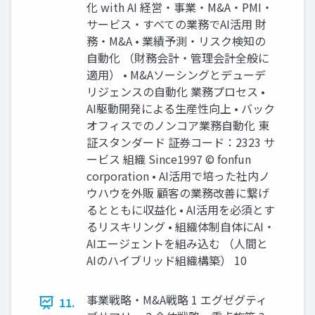
化 with AI 経営・事業・M&A・PMI・
サービス・すべての業務でAI活用 財
務・M&A • 業績予測・リスク検知の
自動化 （財務会計・管理会計全般に
適用） • M&Aソーシングとデューデ
リジェンスの自動化 業務プロセス •
AI駆動開発による生産性向上 • バック
オフィスでのノンコア業務自動化 東
証スタンダード 証券コード：2323 サ
ービス 組織 Since1997 © fonfun
corporation • AI活用で培った社内ノ
ウハウを外販 顧客の業務改善に繋げ
るとともに収益化 • AI活用を必須とす
るリスキリング • 組織体制自体にAI・
AIエージェントを組み込む （人間と
AIのハイブリッド組織構築） 10
事業戦略・M&A戦略 1 エグゼグティ
11.