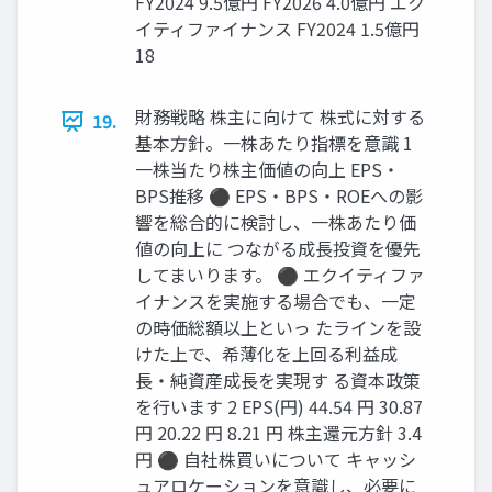
FY2024 9.5億円 FY2026 4.0億円 エク
イティファイナンス FY2024 1.5億円
18
財務戦略 株主に向けて 株式に対する
19.
基本方針。一株あたり指標を意識 1
一株当たり株主価値の向上 EPS・
BPS推移 ⚫ EPS・BPS・ROEへの影
響を総合的に検討し、一株あたり価
値の向上に つながる成長投資を優先
してまいります。 ⚫ エクイティファ
イナンスを実施する場合でも、一定
の時価総額以上といっ たラインを設
けた上で、希薄化を上回る利益成
長・純資産成長を実現す る資本政策
を行います 2 EPS(円) 44.54 円 30.87
円 20.22 円 8.21 円 株主還元方針 3.4
円 ⚫ 自社株買いについて キャッシ
ュアロケーションを意識し、必要に