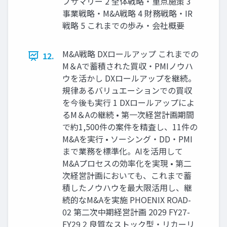
ブサマリー 2 全体戦略・重点施策 3
事業戦略・M&A戦略 4 財務戦略・IR
戦略 5 これまでの歩み・会社概要
M&A戦略 DXロールアップ これまでの
12.
M＆Aで蓄積された買収・PMIノウハ
ウを活かし DXロールアップを継続。
規律あるバリュエーションでの買収
を今後も実行 1 DXロールアップによ
るM＆Aの継続 • 第一次経営計画期間
で約1,500件の案件を精査し、11件の
M&Aを実行 • ソーシング・DD・PMI
まで業務を標準化。AIを活用して
M&Aプロセスの効率化を実現 • 第二
次経営計画においても、これまで蓄
積したノウハウを最大限活用し、継
続的なM&Aを実施 PHOENIX ROAD-
02 第二次中期経営計画 2029 FY27-
FY29 2 良質なストック型・リカーリ