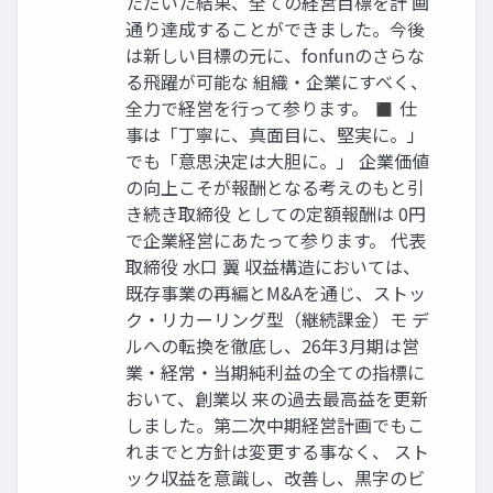
ただいた結果、全ての経営目標を計 画
通り達成することができました。今後
は新しい目標の元に、fonfunのさらな
る飛躍が可能な 組織・企業にすべく、
全力で経営を行って参ります。 ◼ 仕
事は「丁寧に、真面目に、堅実に。」
でも「意思決定は大胆に。」 企業価値
の向上こそが報酬となる考えのもと引
き続き取締役 としての定額報酬は 0円
で企業経営にあたって参ります。 代表
取締役 水口 翼 収益構造においては、
既存事業の再編とM&Aを通じ、ストッ
ク・リカーリング型（継続課金）モ デ
ルへの転換を徹底し、26年3月期は営
業・経常・当期純利益の全ての指標に
おいて、創業以 来の過去最高益を更新
しました。第二次中期経営計画でもこ
れまでと方針は変更する事なく、 スト
ック収益を意識し、改善し、黒字のビ