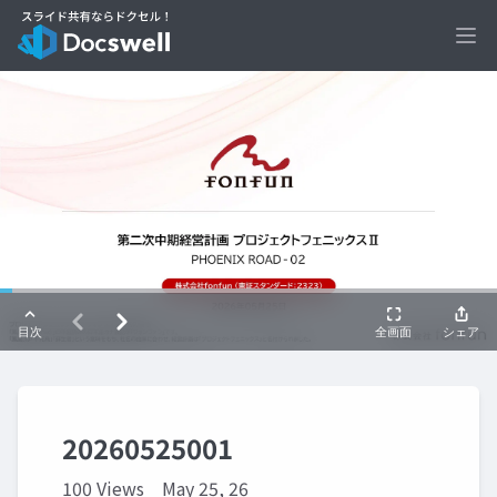
Ope
20260525001
100 Views
May 25, 26