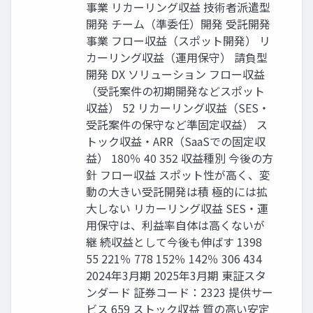
事業 リカーリング収益 技術者派遣型
開発 チーム（準委任）開発 受託開発
事業 フロー収益（スポット開発） リ
カーリング収益（運用保守） 請負型
開発 DX ソリューション フロー収益
（受託案件の初期開発などスポット
収益） 52 リカーリング収益（SES・
受託案件の保守など準固定収益） ス
トック収益・ARR（SaaSでの固定収
益） 180％ 40 352 収益種別 今後の方
針 フロー収益 スポット性が高く、変
動の大きい受託開発は積 極的には拡
大しない リカーリング収益 SES・運
用保守は、利益率自体は高くないが
継 続収益として今後も伸ばす 1398
55 221％ 778 152％ 142％ 306 434
2024年3月期 2025年3月期 東証スタ
ンダード 証券コード：2323 提供サー
ビス 659 ストック収益 質の高い安定