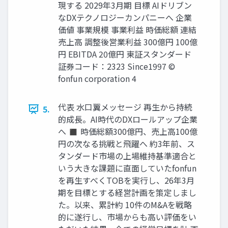
現する 2029年3月期 目標 AIドリブン
なDXテクノロジーカンパニーへ 企業
価値 事業規模 事業利益 時価総額 連結
売上高 調整後営業利益 300億円 100億
円 EBITDA 20億円 東証スタンダード
証券コード：2323 Since1997 ©
fonfun corporation 4
代表 水口翼メッセージ 再生から持続
5.
的成長。AI時代のDXロールアップ企業
へ ◼ 時価総額300億円、売上高100億
円の次なる挑戦と飛躍へ 約3年前、ス
タンダード市場の上場維持基準適合と
いう大きな課題に直面していたfonfun
を再生すべくTOBを実行し、26年3月
期を目標とする経営計画を策定しまし
た。以来、累計約 10件のM&Aを戦略
的に遂行し、市場からも高い評価をい