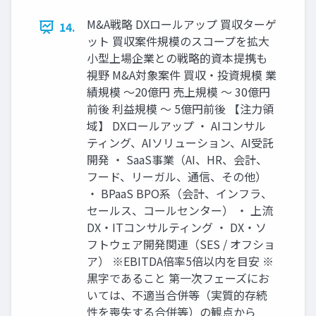
M&A戦略 DXロールアップ 買収ターゲ
14.
ット 買収案件規模のスコープを拡大
小型上場企業との戦略的資本提携も
視野 M&A対象案件 買収・投資規模 業
績規模 〜20億円 売上規模 〜 30億円
前後 利益規模 〜 5億円前後 【注力領
域】 DXロールアップ ・ AIコンサル
ティング、AIソリューション、AI受託
開発 ・ SaaS事業（AI、HR、会計、
フード、リーガル、通信、その他）
・ BPaaS BPO系（会計、インフラ、
セールス、コールセンター） ・ 上流
DX・ITコンサルティング ・ DX・ソ
フトウェア開発関連（SES / オフショ
ア） ※EBITDA倍率5倍以内を目安 ※
黒字であること 第一次フェーズにお
いては、不適当合併等（実質的存続
性を喪失する合併等）の観点から