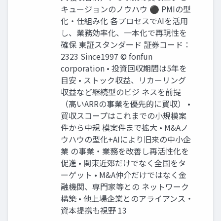
キュージョンのノウハウ ⚫ PMIの型
化・仕組み化 各プロセスでAIを活用
し、業務効率化、一本化で再現性を
確保 東証スタンダード 証券コード：
2323 Since1997 © fonfun
corporation • 投資回収期間は5年を
目安 • ストック収益、リカーリング
収益など継続型のビジ ネスを前提
（高いARRの事業を優先的に買収） •
買収スコープはこれまでの小規模案
件から中規 模案件まで拡大 • M&Aノ
ウハウの型化+AIにより旧来の中小企
業 の事業・業務を改善し再活性化を
促進 • 関東近郊だけでなく全国をタ
ーゲット • M&A仲介だけではなく金
融機関、専門家等との ネットワーク
構築 • 他上場企業とのアライアンス・
資本提携も視野 13