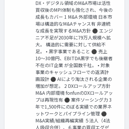
DX・デジタル領域のM&A市場は活性
買収後のMPI体制も強化され、今後の
成長もカバー 1 M&A 外部環境 日本市
場は構造的なM&Aチャンス有 非連続
な成長を実現するM&A方針 ⚫ エンジ
ニア不足が2030年に79万人規模へ拡
大。 構造的に需要に対して供給不
足。 • 黒字事業であること ⚫ 売上
10〜30億円、EBITDA黒字でも後継者
不在のIT企業 が全国数千社。 • 対象
事業のキャッシュフローでの返済計
画設計 ⚫ AIにより淘汰される企業の
増加が想定。 2 DXロールアップ方針
M&A 内部環境 fonfunのDXロールアッ
プは再現性有 ⚫ 案件ソーシング力 3
年で1,500件にのぼる実績での業界ネ
ットワークとパイプライン管理 ⚫
M&A実績/組織再編実績 ５法人（4法
人吸収合併）、６事業の買収エグゼ