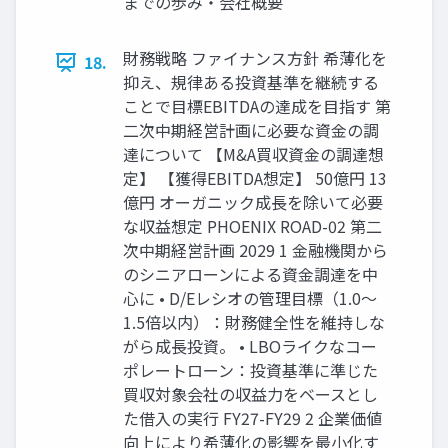
までの歩み・会社概要
財務戦略 ファイナンス方針 希薄化を
18.
抑え、規律ある投資基準を継続する
ことで目標EBITDAの達成を目指す 第
二次中期経営計画に必要な資金の調
達について 【M&A買収資金の調達想
定】 【獲得EBITDA想定】 50億円 13
億円 オーガニック成長を除いて必要
な収益想定 PHOENIX ROAD-02 第二
次中期経営計画 2029 1 金融機関から
のシニアローンによる資金調達を中
心に • D/Eレシオの管理目標（1.0～
1.5倍以内）：財務健全性を維持しな
がら成長投資。 • LBOライクなコー
ポレートローン：投資基準に準じた
買収対象会社の収益力をベースとし
た借入の実行 FY27-FY29 2 企業価値
向上により希薄化の影響を最小化す