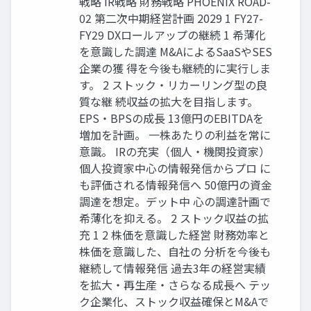
戦略 IR戦略 財務戦略 PHOENIX ROAD-
02 第二次中期経営計画 2029 1 FY27-
FY29 DXロールアップの継続 1 希薄化
を意識した調達 M&AによるSaaSやSES
企業の獲 得を今後も継続的に実行しま
す。 2 ストック・リカーリング型の良
質な継 続収益の拡大を目指します。
EPS・BPSの成長 13億円のEBITDAを
増加を計画。 一株あたりの利益を常に
意識。 IRの充実（個人・機関投資家）
個人投資家中心の情報発信からプロ に
も評価される情報発信へ 50億円の資金
調達を想定。デット中 心の調達計画で
希薄化を抑える。 2 ストック収益の拡
充 1 2 株価を意識した経営 財務効率と
株価を意識した、自社の 分析を今後も
継続して情報発信 過去3年の経営実績
を拡大・再生産・さらなる成長へ テッ
ク企業化、ストック収益確保とM&Aで